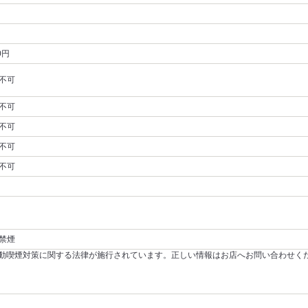
0円
不可
不可
不可
不可
不可
禁煙
～受動喫煙対策に関する法律が施行されています。正しい情報はお店へお問い合わせく