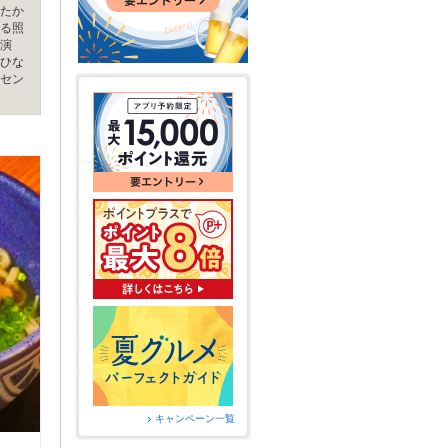
たか
る照
演
ひな
セン
キャンペーン一覧