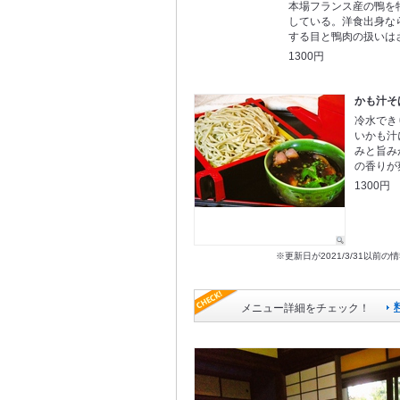
本場フランス産の鴨を
している。洋食出身な
する目と鴨肉の扱いは
1300円
かも汁そ
冷水でき
いかも汁
みと旨み
の香りが
1300円
※更新日が2021/3/31
メニュー詳細をチェック！