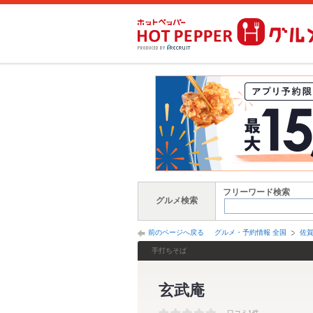
フリーワード検索
グルメ検索
前のページへ戻る
グルメ・予約情報 全国
佐
手打ちそば
玄武庵
口コミ1件