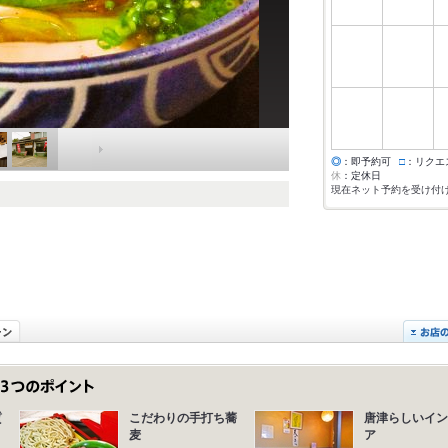
◎
：即予約可
□
：リクエ
休
：定休日
現在ネット予約を受け付
質
こだわりの手打ち蕎
唐津らしいイン
麦
ア