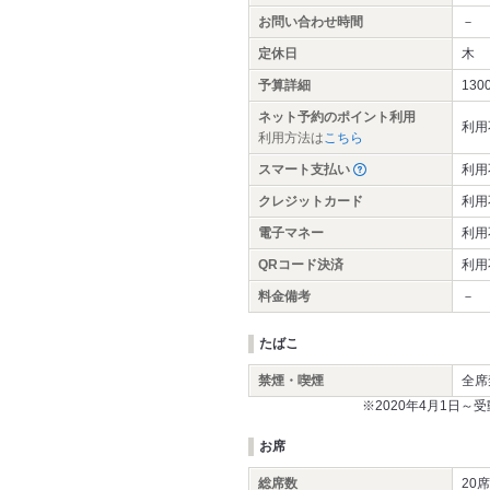
お問い合わせ時間
－
定休日
木
予算詳細
130
ネット予約のポイント利用
利用
利用方法は
こちら
スマート支払い
利用
クレジットカード
利用
電子マネー
利用
QRコード決済
利用
料金備考
－
たばこ
禁煙・喫煙
全席
※2020年4月1日
お席
総席数
20席