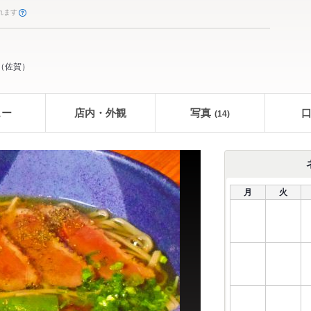
れます
（
佐賀
）
ュー
店内・外観
写真
(14)
月
火