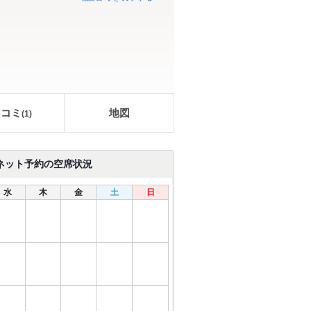
口コミ
地図
(
1
)
ネット予約の空席状況
水
木
金
土
日