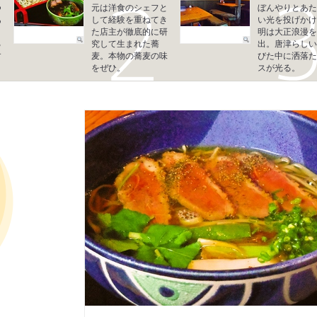
つ
元は洋食のシェフと
ぼんやりとあた
あ
して経験を重ねてき
い光を投げかけ
く
た店主が徹底的に研
明は大正浪漫を
る
究して生まれた蕎
出。唐津らしい
す
麦。本物の蕎麦の味
びた中に洒落た
をぜひ。
スが光る。