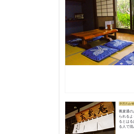
蕎麦通の
られるよ
るとはる
る人で混