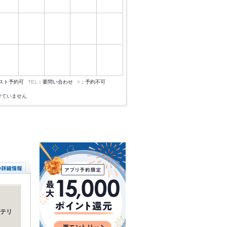
スト予約可
TEL
：要問い合わせ
×
：予約不可
けていません
テリ