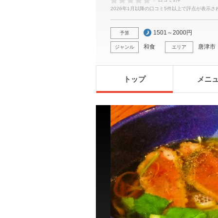
-
2026年1月以降の口コミ5件以上で評点が表示さ
1501～2000円
予算
和食
唐津市
ジャンル
エリア
トップ
メニ