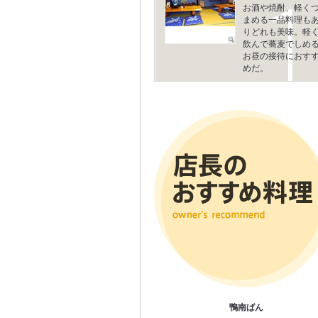
お酒や焼酎、軽く
まめる一品料理も
りどれも美味。軽
飲んで蕎麦でしめ
お昼の接待におす
めだ。
鴨南ばん