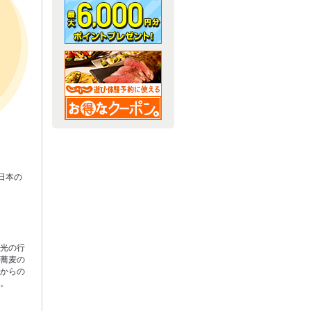
日本の
観光の行
い蕎麦の
外からの
も。