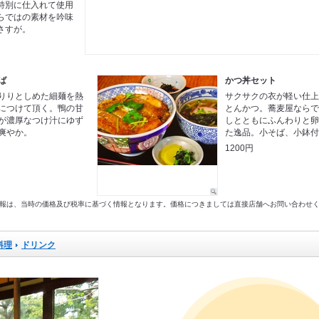
特別に仕入れて使用
らではの素材を吟味
さすが。
ば
かつ丼セット
りりとしめた細麺を熱
サクサクの衣が軽い仕
につけて頂く。鴨の甘
とんかつ。蕎麦屋なら
が濃厚なつけ汁にゆず
しとともにふんわりと
爽やか。
た逸品。小そば、小鉢
1200円
以前の情報は、当時の価格及び税率に基づく情報となります。価格につきましては直接店舗へお問い合わせ
料理
ドリンク