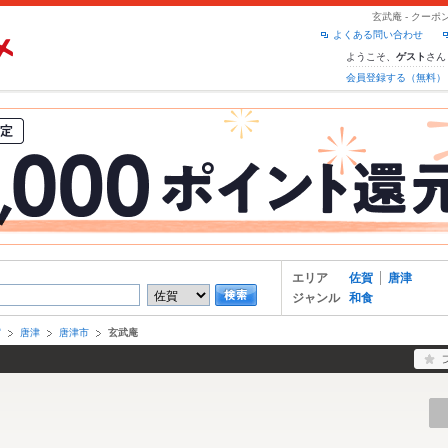
玄武庵 - クー
よくある問い合わせ
ようこそ、
さん
ゲスト
会員登録する（無料）
エリア
佐賀
唐津
ジャンル
和食
賀
唐津
唐津市
玄武庵