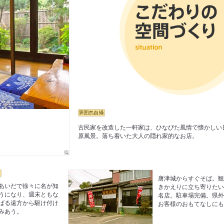
古民家を改造した一軒家は、ひなびた風情で懐かしい
原風景。落ち着いた大人の隠れ家的なお店。
唐津城からすぐそば。
あいだで徐々に名が知
きかえりに立ち寄りた
うになり、週末ともな
名店。駐車場完備。県
ばる遠方から駆け付け
お客様のおもてなしに
みあう。