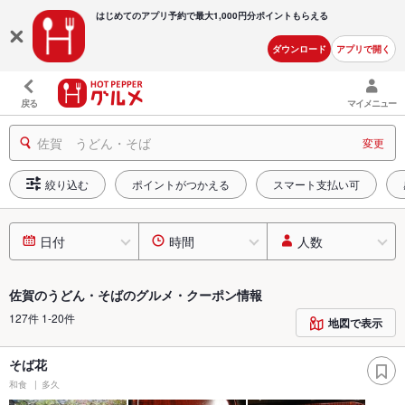
はじめてのアプリ予約で最大
1,000円分ポイントもらえる
ダウンロード
アプリで開く
戻る
マイメニュー
佐賀 うどん・そば
変更
絞り込む
ポイントがつかえる
スマート支払い可
日付
時間
人数
佐賀のうどん・そばのグルメ・クーポン情報
127件 1-20件
地図で表示
そば花
和食
多久