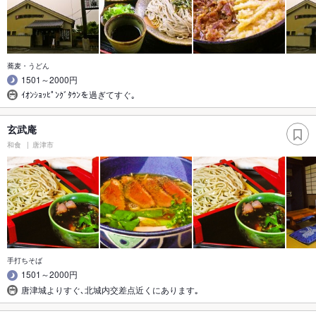
蕎麦・うどん
1501～2000円
ｲｵﾝｼｮｯﾋﾟﾝｸﾞﾀｳﾝを過ぎてすぐ｡
玄武庵
和食
唐津市
手打ちそば
1501～2000円
唐津城よりすぐ､北城内交差点近くにあります｡