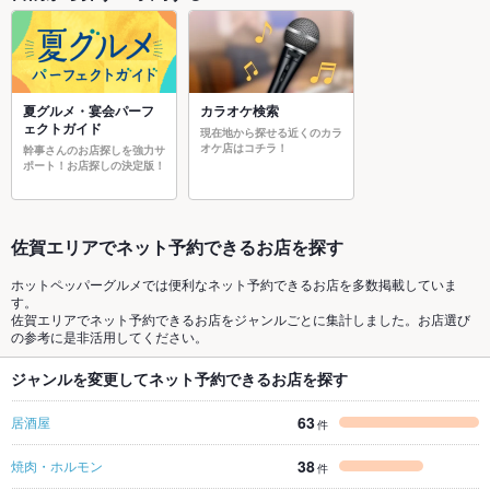
夏グルメ・宴会パーフ
カラオケ検索
ェクトガイド
現在地から探せる近くのカラ
オケ店はコチラ！
幹事さんのお店探しを強力サ
ポート！お店探しの決定版！
佐賀エリアでネット予約できるお店を探す
ホットペッパーグルメでは便利なネット予約できるお店を多数掲載していま
す。
佐賀エリアでネット予約できるお店をジャンルごとに集計しました。お店選び
の参考に是非活用してください。
ジャンルを変更してネット予約できるお店を探す
63
居酒屋
件
38
焼肉・ホルモン
件