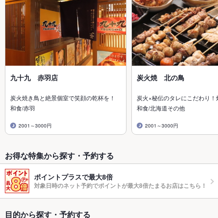
九十九 赤羽店
炭火焼 北の鳥
炭火焼き鳥と絶景個室で笑顔の乾杯を！
炭火×秘伝のタレにこだわり！
和食/赤羽
和食/北海道その他
2001～3000円
2001～3000円
お得な特集から探す・予約する
ポイントプラスで最大8倍
対象日時のネット予約でポイントが最大8倍たまるお店はこちら！
目的から探す・予約する