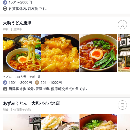
1501～2000円
佐賀駅構内､西友側です｡
大助うどん唐津
和食
唐津市
うどん ごぼう天 そば 丼
1501～2000円
501～1000円
唐津駅徒歩10分｡唐津街道､熊原町交差点の角です｡
あずみうどん 大和バイパス店
和食
佐賀市その他