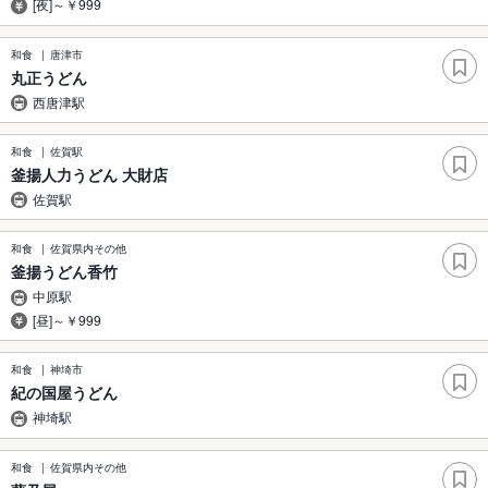
[夜]～￥999
和食
唐津市
丸正うどん
西唐津駅
和食
佐賀駅
釜揚人力うどん 大財店
佐賀駅
和食
佐賀県内その他
釜揚うどん香竹
中原駅
[昼]～￥999
和食
神埼市
紀の国屋うどん
神埼駅
和食
佐賀県内その他