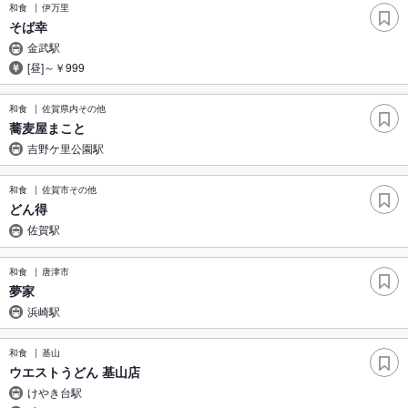
和食
伊万里
そば幸
金武駅
[昼]～￥999
和食
佐賀県内その他
蕎麦屋まこと
吉野ケ里公園駅
和食
佐賀市その他
どん得
佐賀駅
和食
唐津市
夢家
浜崎駅
和食
基山
ウエストうどん 基山店
けやき台駅