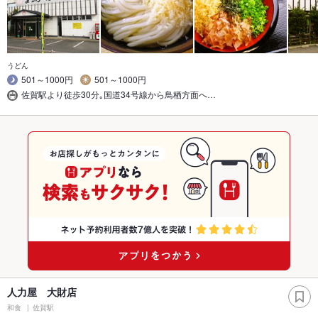
うどん
501～1000円
501～1000円
佐賀駅より徒歩30分｡国道34号線から鳥栖方面へ…
人力屋 大財店
和食
佐賀駅