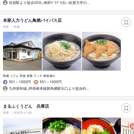
佐賀駅より徒歩20分｡南部ﾊﾞｲﾊﾟｽ沿い佐賀大学の…
本家人力うどん鳥栖バイパス店
和食
鳥栖
鳥栖 うどん 和食 座敷 ランチ 家族連れ
501～1000円
501～1000円
九州新幹線,JR長崎本線新鳥栖駅出口より徒歩約…
まるふくうどん 兵庫店
和食
佐賀市その他