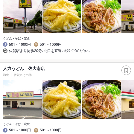
うどん・そば・定食
501～1000円
501～1000円
佐賀駅より徒歩20分｡北口を直進｡大和ﾊﾞｲﾊﾟｽ沿い｡
人力うどん 佐大南店
和食
佐賀市その他
うどん・そば・定食
501～1000円
501～1000円