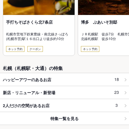
手打ちそばさくら北7条店
博多 ぶあいそ別邸
札幌市営地下鉄東豊線・南北線さっぽろ
ＪＲ札幌駅 徒歩7分 札幌市
(札幌市営)駅１６出口より徒歩約10分
北線札幌駅 徒歩10分
ネット予約
クーポン
ネット予約
札幌（札幌駅・大通）の特集
18
ハッピーアワーのあるお店
23
新店・リニューアル・新登場
3
2人だけの空間があるお店
特集一覧を見る