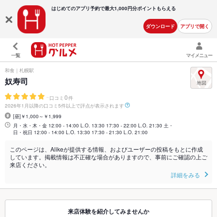
はじめてのアプリ予約で最大
1,000円分ポイントもらえる
ダウンロード
アプリで開く
一覧
マイメニュー
和食｜札幌駅
奴寿司
-
0
口コミ
件
2026年1月以降の口コミ5件以上で評点が表示されます
[昼]￥1,000～￥1,999
月・水・木・金 12:00 - 14:00 L.O. 13:30 17:30 - 22:00 L.O. 21:30 土・
日・祝日 12:00 - 14:00 L.O. 13:30 17:30 - 21:30 L.O. 21:00
このページは、Alikeが提供する情報、およびユーザーの投稿をもとに作成
しています。掲載情報は不正確な場合がありますので、事前にご確認の上ご
来店ください。
詳細をみる
来店体験を紹介してみませんか