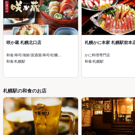
咲か蔵 札幌北口店
札幌かに本家 札幌駅前本
和食/寿司/海鮮/居酒屋/寿司/牡蠣…
かに料理専門店
和食/札幌駅
和食/札幌駅
札幌駅の和食のお店