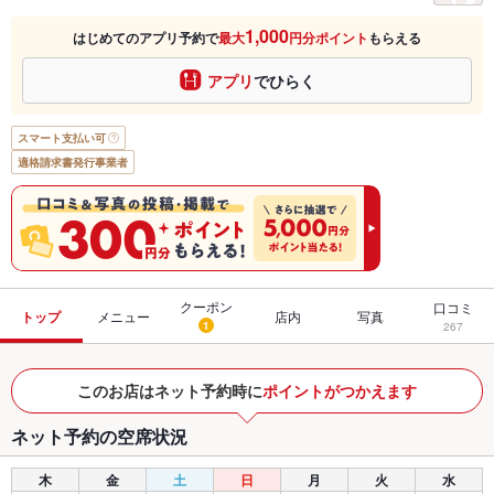
1,000
はじめてのアプリ予約で
最大
円分ポイント
もらえる
アプリ
でひらく
スマート支払い可
適格請求書発行事業者
クーポン
口コミ
トップ
メニュー
店内
写真
1
267
このお店はネット予約時に
ポイントがつかえます
ネット予約の空席状況
木
金
土
日
月
火
水