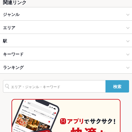
関連リンク
テラス席
なし
ジャンル
貸切
貸切不可
居酒屋
エリア
設備
Wi-Fi
なし
海鮮
宮崎駅
駅
バリアフリ
あり ：車いす用トイレ、エレベーター完備
宮崎市中心部 × 居酒屋
宮崎駅 × 居酒屋
南宮崎駅
キーワード
ー
宮崎市中心部 × 海鮮
宮崎駅 × 海鮮
宮崎駅
ランキング
からあげ
エビ料理
刺身
フライドポテト
海鮮丼
天ぷら
茶碗蒸し
駐車場
あり ：40台+近所に第2駐車場もあり。観光バスも楽々駐車でき
る広さです。
天丼
いくら丼
宮崎駅 × 居酒屋
宮崎
宮崎神宮駅
宮崎のグルメランキング
その他設備
－
検索
宮崎駅 × 海鮮
宮崎 × 居酒屋
宮崎の居酒屋ランキング
その他
飲み放題
なし
宮崎 × 海鮮
宮崎の海鮮ランキング
食べ放題
なし
宮崎市中心部のグルメランキング
お子様連れ
お子様連れ歓迎