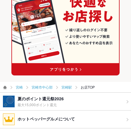
宮崎市中心部の居酒屋ランキング
ウェディン
－
宮崎市中心部の海鮮ランキング
グパーティ
ー二次会
宮崎駅のグルメランキング
備考
－
宮崎駅の居酒屋ランキング
宮崎駅の海鮮ランキング
宮崎
宮崎市中心部
宮崎駅
お店TOP
夏のポイント還元祭2026
最大15,000ポイント還元
ホットペッパーグルメについて