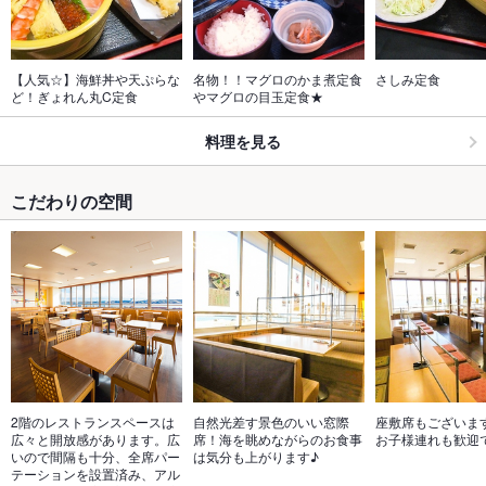
【人気☆】海鮮丼や天ぷらな
名物！！マグロのかま煮定食
さしみ定食
ど！ぎょれん丸C定食
やマグロの目玉定食★
料理を見る
こだわりの空間
2階のレストランスペースは
自然光差す景色のいい窓際
座敷席もございま
広々と開放感があります。広
席！海を眺めながらのお食事
お子様連れも歓迎
いので間隔も十分、全席パー
は気分も上がります♪
テーションを設置済み、アル