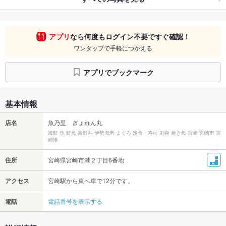
アプリ
なら何度もログイン不要ですぐ確認！
ワンタップで手軽につかえる
アプリでブックマーク
基本情報
店名
魚乃里 ぎょれん丸
海鮮 魚 鮮魚 海鮮丼 伊勢海老 まぐろ 定食 寿司 刺身 焼き魚 宮崎 宮崎市 宮
崎港
住所
宮崎県宮崎市港２丁目6番地
アクセス
宮崎駅から東へ車で12分です。
電話
電話番号を表示する