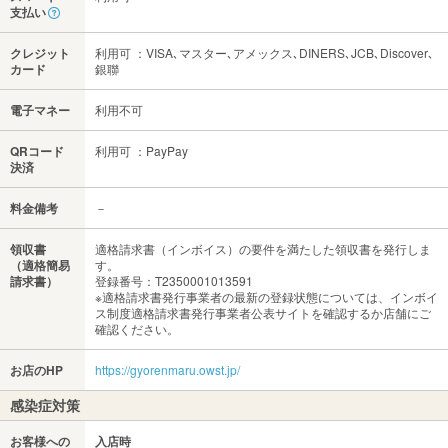
支払い
クレジット
利用可 ：VISA､マスター､アメックス､DINERS､JCB､Discover､
カード
銀聯
電子マネー
利用不可
QRコード
利用可 ：PayPay
決済
料金備考
－
領収書
適格請求書（インボイス）の要件を満たした領収書を発行しま
（適格簡易
す。
請求書）
登録番号：T2350001013591
※適格請求書発行事業者の最新の登録状態については、インボイ
ス制度適格請求書発行事業者公表サイトを確認するか店舗にご
確認ください。
お店のHP
https://gyorenmaru.owst.jp/
感染症対策
お客様への
入店時