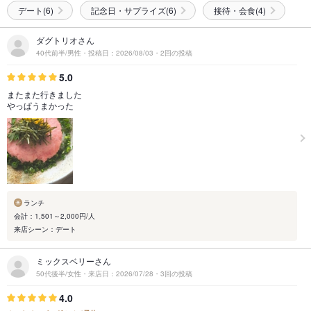
デート(6)
記念日・サプライズ(6)
接待・会食(4)
ダグトリオさん
40代前半/男性・投稿日：2026/08/03・2回の投稿
5.0
またまた行きました
やっぱうまかった
ランチ
会計：1,501～2,000円/人
来店シーン：デート
ミックスベリーさん
50代後半/女性・来店日：2026/07/28・3回の投稿
4.0