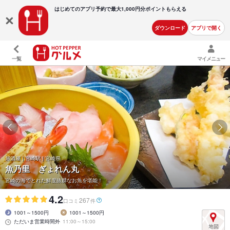
はじめてのアプリ予約で最大
1,000円分ポイントもらえる
ダウンロード
アプリで開く
一覧
マイメニュー
居酒屋 | 宮崎駅 | 宮崎県
魚乃里 ぎょれん丸
宮崎の海でとれた鮮度抜群なお魚を堪能！
4.2
267
口コミ
件
1001～1500円
1001～1500円
ただいま営業時間外
11:00～15:00