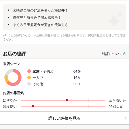
宮崎県全域の鮮魚を使った海鮮丼！
自然光と海景色で開放感抜群！
まぐろ目玉煮定食が驚きの美味しさ！
※AIによる要約のため、不正確な情報が含まれる場合があります。掲載情報全文と併せてご確認
ください。
お店の総評
総評について
来店シーン
家族・子供と
64％
一人で
16％
その他
20％
お店の雰囲気
にぎやか
落ち着いた
普段使い
特別な日
詳しい評価を見る