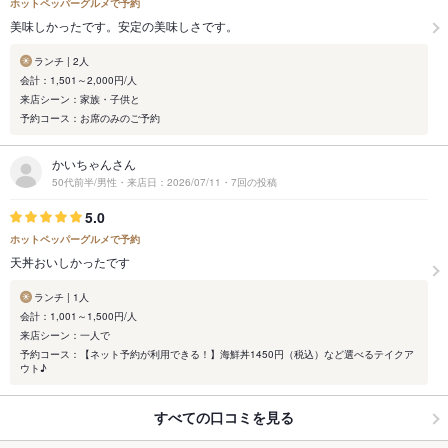
ホットペッパーグルメで予約
美味しかったです。安定の美味しさです。
ランチ | 2人
会計：1,501～2,000円/人
来店シーン：家族・子供と
予約コース：お席のみのご予約
かいちゃんさん
50代前半/男性・来店日：2026/07/11・7回の投稿
5.0
ホットペッパーグルメで予約
天丼おいしかったです
ランチ | 1人
会計：1,001～1,500円/人
来店シーン：一人で
予約コース：【ネット予約が利用できる！】海鮮丼1450円（税込）など選べるテイクア
ウト♪
すべての口コミを見る