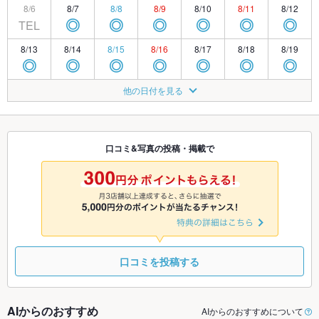
8/6
8/7
8/8
8/9
8/10
8/11
8/12
TEL
◎
◎
◎
◎
◎
◎
8/13
8/14
8/15
8/16
8/17
8/18
8/19
◎
◎
◎
◎
◎
◎
◎
8/20
8/21
8/22
8/23
8/24
8/25
8/26
他の日付を見る
◎
◎
◎
◎
◎
◎
◎
8/27
8/28
8/29
8/30
8/31
9/1
9/2
◎
◎
◎
◎
◎
◎
◎
口コミ&写真の投稿・掲載で
9/3
9/4
9/5
9/6
9/7
9/8
9/9
◎
◎
◎
◎
◎
◎
◎
口コミを投稿する
AIからのおすすめ
AIからのおすすめについて