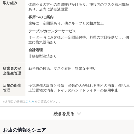
取り組み
体調不良の方への自粛呼びかけあり、施設内のマスク着用依頼
あり、店内に消毒液設置
客席へのご案内
席毎に一定間隔あり、他グループとの相席禁止
テーブル/カウンターサービス
オーダー時にお客様と一定間隔保持、料理の大皿提供なし、個
室に換気設備あり
会計処理
非接触型決済あり
従業員の安
勤務時の検温、マスク着用、頻繁な手洗い
全衛生管理
店舗の衛生
換気設備の設置と換気、多数の人が触れる箇所の消毒、備品/卓
管理
上設置物の消毒、トイレのハンドドライヤーの使用中止
※各項目の詳細は
こちら
をご確認ください。
続きを見る
たばこ
お店の情報をシェア