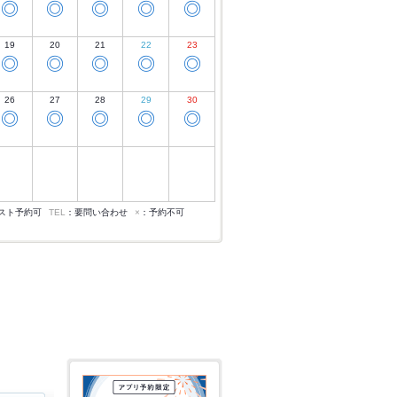
◎
◎
◎
◎
◎
19
20
21
22
23
◎
◎
◎
◎
◎
26
27
28
29
30
◎
◎
◎
◎
◎
スト予約可
TEL
：要問い合わせ
×
：予約不可