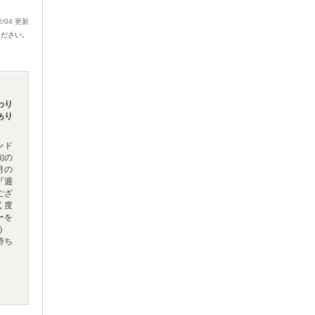
2/04 更新
ください。
わり
あり
ンド
旬の
月の
『週
ござ
く度
ーを
う
待ち