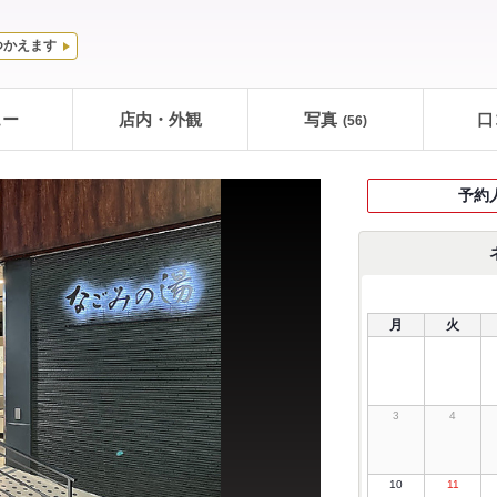
つかえます
ュー
店内・外観
写真
口
(56)
予約
月
火
3
4
10
11