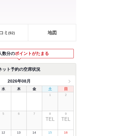
コミ
地図
(
92
)
人数分の
ポイントがたまる
ネット予約の空席状況
2026年08月
水
木
金
土
日
1
2
5
6
7
8
9
TEL
TEL
12
13
14
15
16