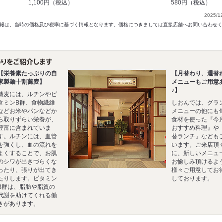
1,100円（税込）
580円（税込）
2025/1
以前の情報は、当時の価格及び税率に基づく情報となります。価格につきましては直接店舗へお問い合わせ
【栄養素たっぷりの自
【月替わり、週替
家製麺十割蕎麦】
メニューもご用意
♪】
蕎麦には、ルチンやビ
タミンB群、食物繊維
しおんでは、グラ
などお米やパンなどか
メニューの他にも
ら取りずらい栄養が、
食材を使った『今
豊富に含まれていま
おすすめ料理』や
す。ルチンには、血管
替ランチ』なども
を強くし、血の流れを
います。ご来店頂
よくすることで、お肌
に、新しいメニュ
のシワが出きづらくな
お愉しみ頂けるよ
ったり、張りが出てき
様々ご用意してお
たりします。ビタミン
しております。
B群は、脂肪や脂質の
代謝を助けてくれる働
きがあります。