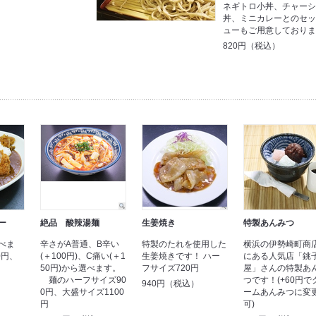
ネギトロ小丼、チャー
丼、ミニカレーとのセ
ューもご用意しており
820円（税込）
ー
絶品 酸辣湯麺
生姜焼き
特製あんみつ
べま
辛さがA普通、B辛い
特製のたれを使用した
横浜の伊勢崎町商
0円、
(＋100円)、C痛い(＋1
生姜焼きです！ ハー
にある人気店「銚
50円)から選べます。
フサイズ720円
屋」さんの特製あ
麺のハーフサイズ90
つです！(+60円で
）
940円（税込）
0円、大盛サイズ1100
ームあんみつに変
円
可)