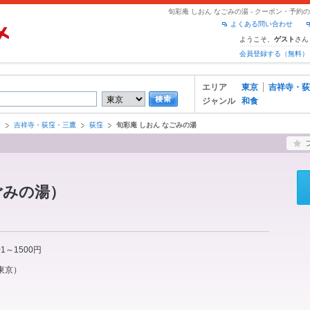
旬彩庵 しおん なごみの湯 - クーポン・予
よくある問い合わせ
ようこそ、
さん
ゲスト
会員登録する（無料）
エリア
東京
吉祥寺・荻
ジャンル
和食
京
吉祥寺・荻窪・三鷹
荻窪
旬彩庵 しおん なごみの湯
ごみの湯）
01～1500円
東京
）