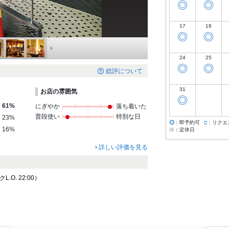
◎
◎
17
18
◎
◎
24
25
◎
◎
総評について
31
お店の雰囲気
◎
61%
にぎやか
落ち着いた
普段使い
特別な日
23%
◎
：即予約可
□
：リクエ
16%
休
：定休日
詳しい評価を見る
クL.O. 22:00）