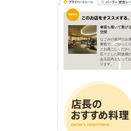
◆落ち着いて寛げ
空間
なごみの湯3Fのお
事処で、ごゆっく
とお過ごしください
広々とした開放感
ある店内となって
ります。