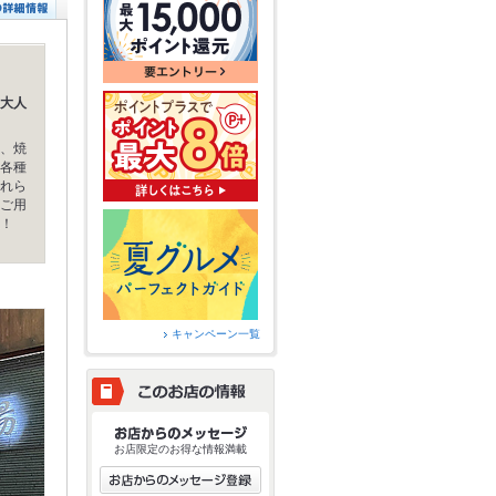
大人
、焼
各種
れら
ご用
！
キャンペーン一覧
お店限定のお得な情報満載