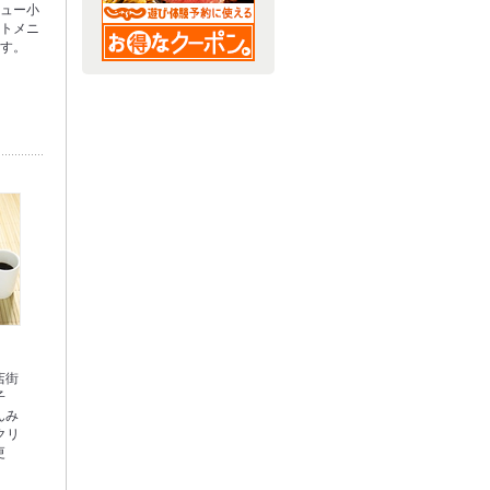
シュー小
ットメニ
ます。
店街
子
んみ
クリ
更