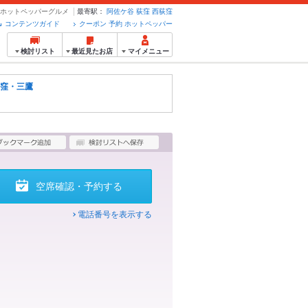
約のホットペッパーグルメ
最寄駅：
阿佐ケ谷
荻窪
西荻窪
コンテンツガイド
クーポン 予約 ホットペッパー
検討リスト
最近見たお店
マイメニュー
窪・三鷹
空席確認・予約する
電話番号を表示する