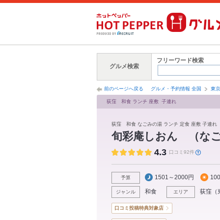
フリーワード検索
グルメ検索
前のページへ戻る
グルメ・予約情報 全国
東
荻窪 和食 ランチ 座敷 子連れ
荻窪 和食 なごみの湯 ランチ 定食 座敷 子連れ
旬彩庵しおん （な
4.3
口コミ92件
1501～2000円
10
予算
和食
荻窪
（
ジャンル
エリア
口コミ投稿特典対象店