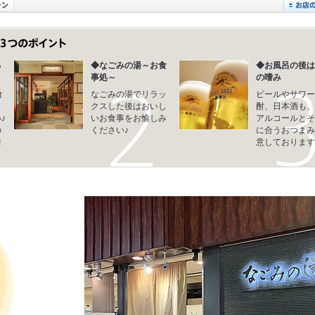
る
◆なごみの湯～お食
◆お風呂の後は
事処～
の嗜み
食
なごみの湯でリラッ
ビールやサワー
り
クスした後はおいし
酎、日本酒も、
♪
いお食事をお愉しみ
アルコールとそ
の
ください♪
に合うおつまみ
お
意しております