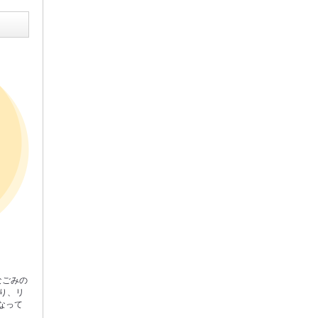
なごみの
り、リ
なって