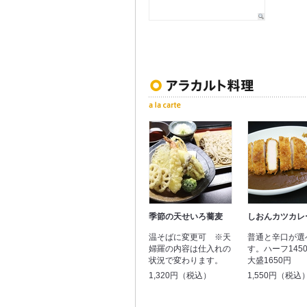
季節の天せいろ蕎麦
しおんカツカレ
温そばに変更可 ※天
普通と辛口が選
婦羅の内容は仕入れの
す。ハーフ145
状況で変わります。
大盛1650円
1,320円（税込）
1,550円（税込