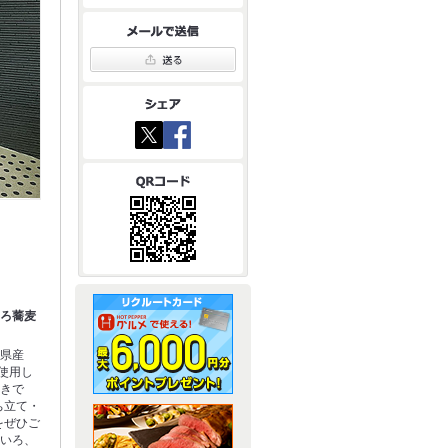
いろ蕎麦
城県産
％使用し
挽きで
ち立て・
をぜひご
せいろ、