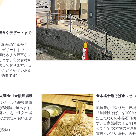
軽食やデザートまで
お勧めの定食から、
、デザートまで、
頂けるよう豊富なメ
ります。旬の食材を
意しております。老
いただきやすいお食
が必要です)
人気No.1★酸辣湯麺
◆本格十割そば◆～せ
～
リジナルの酸辣湯麺
が3段階で選べます。
風味豊かで香りたつ茨
痛い」をご注文の場
『常陸秋そば』を100
では責任を負いませ
たこだわりの本格石臼
す。自家製麺による”打
茹でたて”の本物の旨さ
円（税込）
賞味くださいませ。天