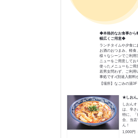
◆本格的なお食事から
幅広くご用意◆
ランチタイムや夕食に
お酒のおつまみ、軽食
様々なシーンでご利用
ニューをご用意してお
使ったメニューもご用
若男女問わず、ご利用
事処です♪(別途入館料
【場所】なごみの湯3F
★しおん
しおんオ
は、辛さ
特に、「
合、当店
ん！
1,000