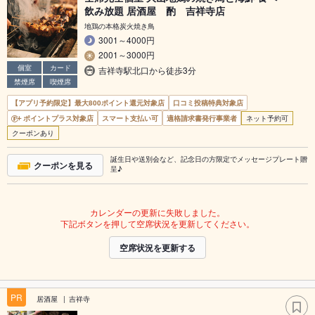
飲み放題 居酒屋 酌 吉祥寺店
地鶏の本格炭火焼き鳥
3001～4000円
2001～3000円
個室
カード
吉祥寺駅北口から徒歩3分
禁煙席
喫煙席
【アプリ予約限定】最大800ポイント還元対象店
口コミ投稿特典対象店
ポイントプラス対象店
スマート支払い可
適格請求書発行事業者
ネット予約可
クーポンあり
誕生日や送別会など、記念日の方限定でメッセージプレート贈
クーポンを見る
呈♪
カレンダーの更新に失敗しました。
下記ボタンを押して空席状況を更新してください。
空席状況を更新する
PR
居酒屋
吉祥寺