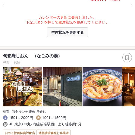
カレンダーの更新に失敗しました。
下記ボタンを押して空席状況を更新してください。
空席状況を更新する
旬彩庵しおん （なごみの湯）
和食
荻窪
荻窪 和食 ランチ 座敷 子連れ
1501～2000円
1001～1500円
JR,東京ﾒﾄﾛ丸ﾉ内線荻窪駅西口より徒歩約1分
口コミ投稿特典対象店
適格請求書発行事業者