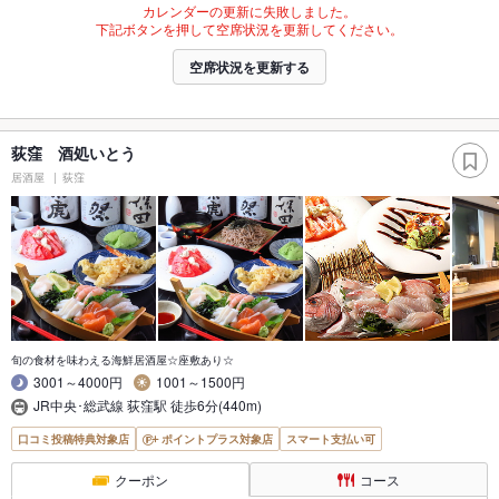
カレンダーの更新に失敗しました。
下記ボタンを押して空席状況を更新してください。
空席状況を更新する
荻窪 酒処いとう
居酒屋
荻窪
旬の食材を味わえる海鮮居酒屋☆座敷あり☆
3001～4000円
1001～1500円
JR中央･総武線 荻窪駅 徒歩6分(440m)
口コミ投稿特典対象店
ポイントプラス対象店
スマート支払い可
クーポン
コース