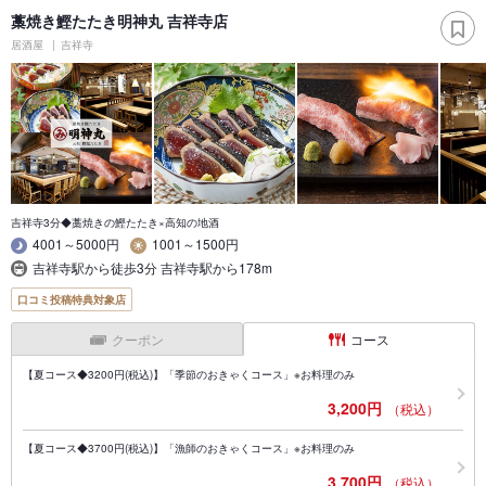
藁焼き鰹たたき明神丸 吉祥寺店
居酒屋
吉祥寺
吉祥寺3分◆藁焼きの鰹たたき×高知の地酒
4001～5000円
1001～1500円
吉祥寺駅から徒歩3分 吉祥寺駅から178m
口コミ投稿特典対象店
クーポン
コース
【夏コース◆3200円(税込)】「季節のおきゃくコース」※お料理のみ
3,200円
（税込）
【夏コース◆3700円(税込)】「漁師のおきゃくコース」※お料理のみ
3,700円
（税込）