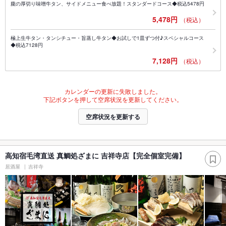
朧の厚切り味噌牛タン、サイドメニュー食べ放題！スタンダードコース◆税込5478円
5,478円
（税込）
極上生牛タン・タンシチュー・旨蒸し牛タン◆お試しで1皿ずつ付♪スペシャルコース
◆税込7128円
7,128円
（税込）
カレンダーの更新に失敗しました。
下記ボタンを押して空席状況を更新してください。
空席状況を更新する
高知宿毛湾直送 真鯛処ざまに 吉祥寺店【完全個室完備】
居酒屋
吉祥寺