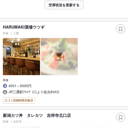
空席状況を更新する
HARUMAKI酒場ウツギ
和食
三鷹
和食
4001～5000円
JR三鷹駅ｱﾄﾚｳﾞｨ口より徒歩約4分
口コミ投稿特典対象店
新潟カツ丼 タレカツ 吉祥寺北口店
和食
吉祥寺