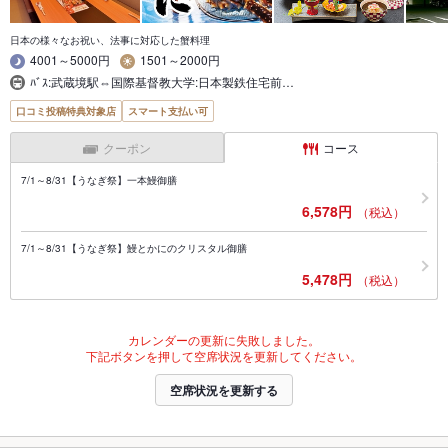
日本の様々なお祝い、法事に対応した蟹料理
4001～5000円
1501～2000円
ﾊﾞｽ:武蔵境駅⇔国際基督教大学:日本製鉄住宅前…
口コミ投稿特典対象店
スマート支払い可
クーポン
コース
7/1～8/31【うなぎ祭】一本鰻御膳
6,578円
（税込）
7/1～8/31【うなぎ祭】鰻とかにのクリスタル御膳
5,478円
（税込）
カレンダーの更新に失敗しました。
下記ボタンを押して空席状況を更新してください。
空席状況を更新する