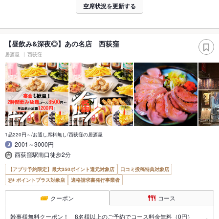
空席状況を更新する
【昼飲み&深夜◎】あの名店 西荻窪
居酒屋
西荻窪
1品220円～/お通し席料無し/西荻窪の居酒屋
2001～3000円
西荻窪駅南口徒歩2分
【アプリ予約限定】最大350ポイント還元対象店
口コミ投稿特典対象店
ポイントプラス対象店
適格請求書発行事業者
クーポン
コース
幹事様無料クーポン！ 8名様以上のご予約でコース料金無料（0円）