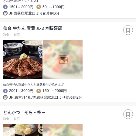
とんかつのオイシイお店♪
1501～2000円
501～1000円
JR西荻窪駅北口より徒歩約6分
仙台 牛たん 青葉 ルミネ荻窪店
和食
荻窪
仙台発祥の熟成牛たんと厳選和牛の焼き上げ
2001～3000円
1501～2000円
JR,東京ﾒﾄﾛ丸ﾉ内線荻窪駅北口より徒歩約2分
とんかつ そら～空～
和食
荻窪