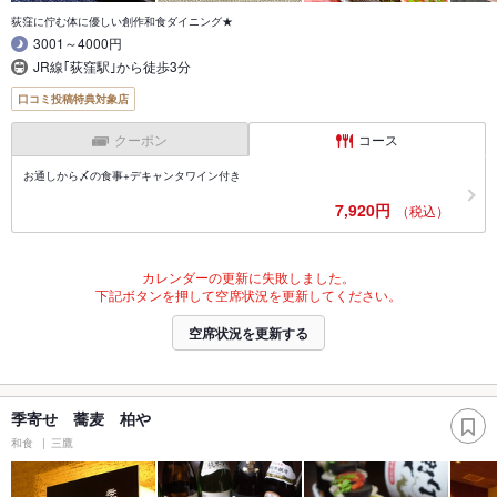
荻窪に佇む体に優しい創作和食ダイニング★
3001～4000円
JR線｢荻窪駅｣から徒歩3分
口コミ投稿特典対象店
クーポン
コース
お通しから〆の食事+デキャンタワイン付き
7,920円
（税込）
カレンダーの更新に失敗しました。
下記ボタンを押して空席状況を更新してください。
空席状況を更新する
季寄せ 蕎麦 柏や
和食
三鷹