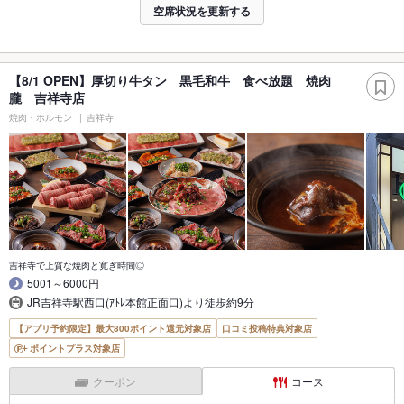
空席状況を更新する
【8/1 OPEN】厚切り牛タン 黒毛和牛 食べ放題 焼肉
朧 吉祥寺店
焼肉・ホルモン
吉祥寺
吉祥寺で上質な焼肉と寛ぎ時間◎
5001～6000円
JR吉祥寺駅西口(ｱﾄﾚ本館正面口)より徒歩約9分
【アプリ予約限定】最大800ポイント還元対象店
口コミ投稿特典対象店
ポイントプラス対象店
クーポン
コース