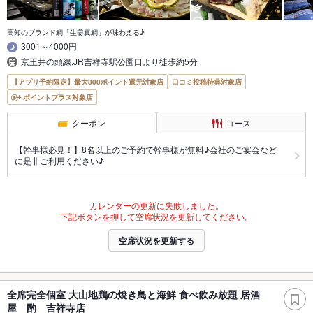
高知のブランド鯛「生姜真鯛」が味わえる♪
3001～4000円
京王井の頭線,JR吉祥寺駅公園口より徒歩約5分
【アプリ予約限定】最大800ポイント還元対象店
口コミ投稿特典対象店
ポイントプラス対象店
クーポン
コース
【幹事様必見！】8名以上のご予約で幹事様が無料♪会社のご宴会など
に是非ご利用ください♪
カレンダーの更新に失敗しました。
下記ボタンを押して空席状況を更新してください。
空席状況を更新する
全席完全個室 大山地鶏の焼き鳥と海鮮 食べ飲み放題 居酒
屋 酌 吉祥寺店