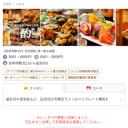
居酒屋
吉祥寺
【吉祥寺駅3分】完全個室×食べ飲み放題
3001～4000円
2001～3000円
吉祥寺駅北口から徒歩3分
【アプリ予約限定】最大800ポイント還元対象店
口コミ投稿特典対象店
ポイントプラス対象店
スマート支払い可
適格請求書発行事業者
クーポン
コース
誕生日や送別会など、記念日の方限定でメッセージプレート贈呈♪
カレンダーの更新に失敗しました。
下記ボタンを押して空席状況を更新してください。