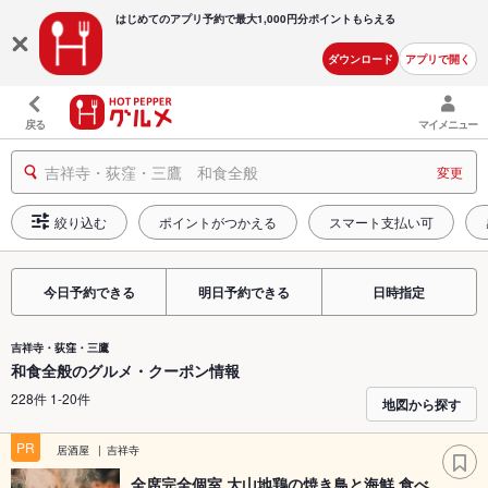
はじめてのアプリ予約で最大
1,000円分ポイントもらえる
ダウンロード
アプリで開く
戻る
マイメニュー
吉祥寺・荻窪・三鷹 和食全般
変更
絞り込む
ポイントがつかえる
スマート支払い可
今日予約できる
明日予約できる
日時指定
吉祥寺・荻窪・三鷹
和食全般のグルメ・クーポン情報
228件 1-20件
地図から探す
PR
居酒屋
吉祥寺
全席完全個室 大山地鶏の焼き鳥と海鮮 食べ