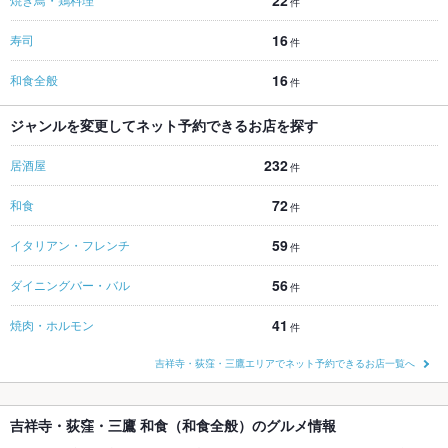
22
件
16
寿司
件
16
和食全般
件
ジャンルを変更してネット予約できるお店を探す
232
居酒屋
件
72
和食
件
59
イタリアン・フレンチ
件
56
ダイニングバー・バル
件
41
焼肉・ホルモン
件
吉祥寺・荻窪・三鷹エリアでネット予約できるお店一覧へ
吉祥寺・荻窪・三鷹 和食（和食全般）のグルメ情報