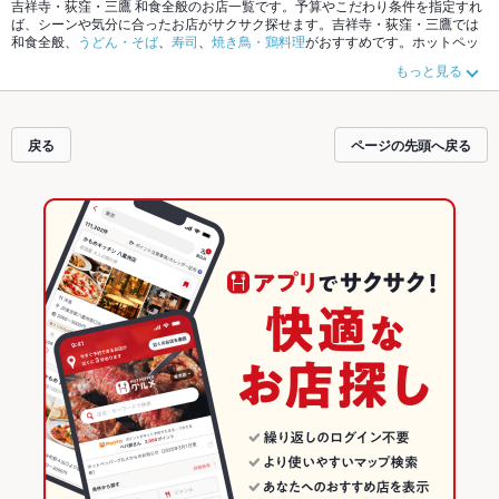
吉祥寺・荻窪・三鷹 和食全般のお店一覧です。予算やこだわり条件を指定すれ
ば、シーンや気分に合ったお店がサクサク探せます。吉祥寺・荻窪・三鷹では
和食全般、
うどん・そば
、
寿司
、
焼き鳥・鶏料理
がおすすめです。ホットペッ
パーグルメなら、お得なクーポンはもちろん、こだわりメニュー
とんかつ
、
天
もっと見る
ぷら
、
うなぎ
や季節のおすすめ料理など、お店の最新情報をご紹介しているの
で安心！24時間使える簡単便利なネット予約が使えるお店も拡大中です。友達
どうしの飲み会にも、会社の宴会にも、デートやパーティーにもお得に便利に
ホットペッパーグルメをご利用ください。
戻る
ページの先頭へ戻る