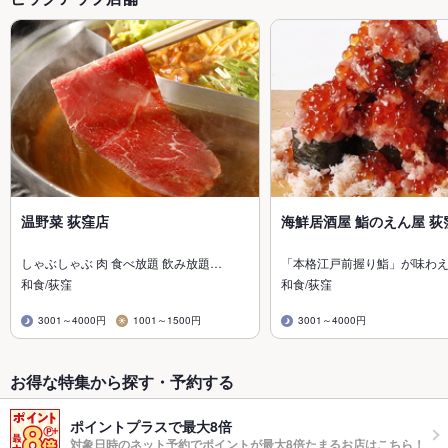
温野菜 荻窪店
海鮮居酒屋 鮨のえん屋 荻
しゃぶしゃぶ 肉 食べ放題 飲み放題…
「本格江戸前握り鮨」が味わ
和食/荻窪
和食/荻窪
3001～4000円
1001～1500円
3001～4000円
お得な特集から探す・予約する
ポイントプラスで最大8倍
対象日時のネット予約でポイントが最大8倍たまるお店はこちら！