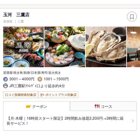
玉河 三鷹店
居酒屋
三鷹
居酒屋/焼き鳥/刺身/日本酒/寿司/炭火焼き
3001～4000円
1001～1500円
JR三鷹駅ｱﾄﾚｳﾞｨ口より徒歩約4分
口コミ投稿特典対象店
ポイントプラス対象店
クーポン
コース
【月-木曜｜16時前スタート限定】2時間飲み放題2,200円→3時間に延
長サービス！