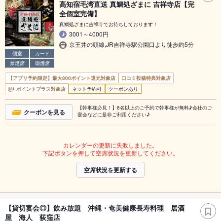
高知宿毛湾直送 真鯛処ざまに 吉祥寺店【完
全個室完備】
真鯛処ざまに吉祥寺でお待ちしております！
3001～4000円
京王井の頭線,JR吉祥寺駅公園口より徒歩約5分
個室
カード
禁煙席
喫煙席
【アプリ予約限定】最大800ポイント還元対象店
口コミ投稿特典対象店
ポイントプラス対象店
ネット予約可
クーポンあり
【幹事様必見！】8名以上のご予約で幹事様が無料♪会社のご
クーポンを見る
宴会などに是非ご利用ください♪
カレンダーの更新に失敗しました。
下記ボタンを押して空席状況を更新してください。
空席状況を更新する
【貸切宴会◎】飲み放題 沖縄・奄美健康長寿料理 居酒
屋 海人 荻窪店