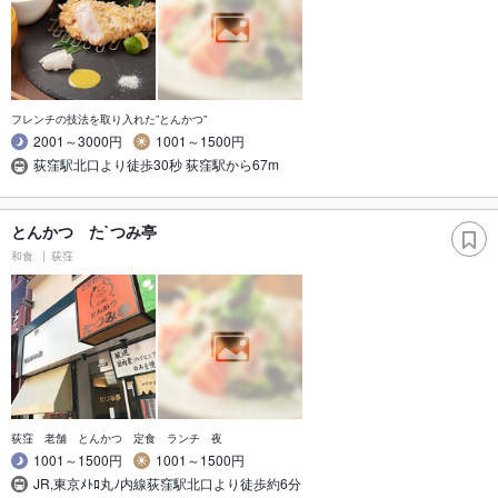
フレンチの技法を取り入れた”とんかつ”
2001～3000円
1001～1500円
荻窪駅北口より徒歩30秒 荻窪駅から67m
とんかつ た`つみ亭
和食
荻窪
荻窪 老舗 とんかつ 定食 ランチ 夜
1001～1500円
1001～1500円
JR,東京ﾒﾄﾛ丸ﾉ内線荻窪駅北口より徒歩約6分