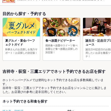
目的から探す・予約する
夏グルメ・宴会パーフ
食べ放題ナビゲーター
誕生日・記念日プ
ェクトガイド
ュース
焼肉食べ放題やスイーツ食べ
放題など食べ放題お店探しの
幹事さんのお店探しを強力サ
誕生日や記念日のお祝
決定版！
ポート！お店探しの決定版！
用したいお店を徹底リ
チ！
吉祥寺・荻窪・三鷹エリアでネット予約できるお店を探す
ホットペッパーグルメでは便利なネット予約できるお店を多数掲載していま
す。
吉祥寺・荻窪・三鷹エリアでネット予約できるお店をジャンルごとに集計しま
した。お店選びの参考に是非活用してください。
ネット予約できる和食を探す
焼き鳥・鶏料理