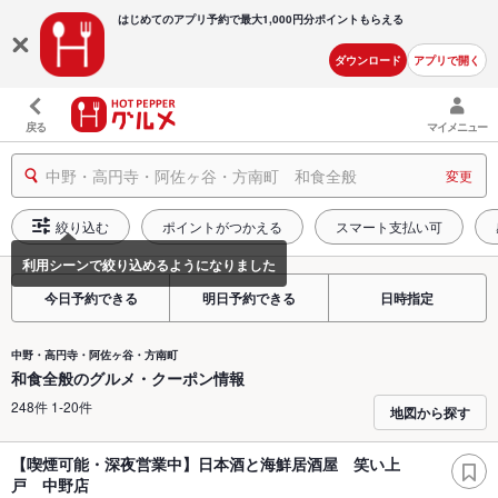
はじめてのアプリ予約で最大
1,000円分ポイントもらえる
ダウンロード
アプリで開く
戻る
マイメニュー
中野・高円寺・阿佐ヶ谷・方南町 和食全般
変更
絞り込む
ポイントがつかえる
スマート支払い可
今日予約できる
明日予約できる
日時指定
中野・高円寺・阿佐ヶ谷・方南町
和食全般のグルメ・クーポン情報
248件 1-20件
地図から探す
【喫煙可能・深夜営業中】日本酒と海鮮居酒屋 笑い上
戸 中野店