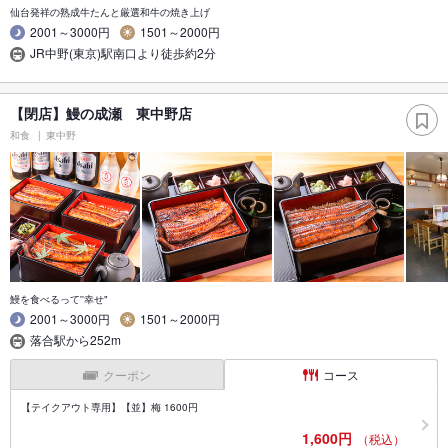
仙台発祥の熟成牛たんと厳選和牛の焼き上げ
2001～3000円
1501～2000円
JR中野(東京)駅南口より徒歩約2分
【閉店】鰻の成瀬 東中野店
和食
東中野
鰻を食べるって''幸せ"
2001～3000円
1501～2000円
落合駅から252m
クーポン
コース
【テイクアウト専用】【並】梅 1600円
1,600円
（税込）