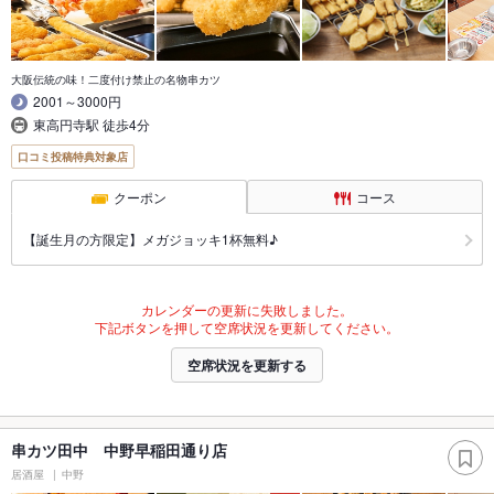
大阪伝統の味！二度付け禁止の名物串カツ
2001～3000円
東高円寺駅 徒歩4分
口コミ投稿特典対象店
クーポン
コース
【誕生月の方限定】メガジョッキ1杯無料♪
カレンダーの更新に失敗しました。
下記ボタンを押して空席状況を更新してください。
空席状況を更新する
串カツ田中 中野早稲田通り店
居酒屋
中野