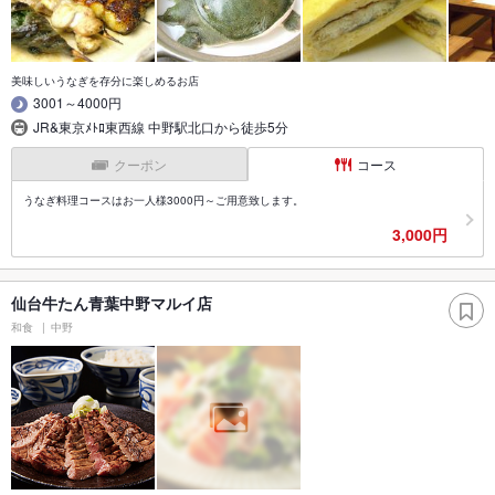
美味しいうなぎを存分に楽しめるお店
3001～4000円
JR&東京ﾒﾄﾛ東西線 中野駅北口から徒歩5分
クーポン
コース
うなぎ料理コースはお一人様3000円～ご用意致します。
3,000円
仙台牛たん青葉中野マルイ店
和食
中野