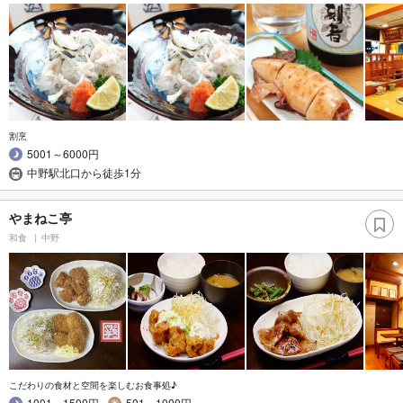
割烹
5001～6000円
中野駅北口から徒歩1分
やまねこ亭
和食
中野
こだわりの食材と空間を楽しむお食事処♪
1001～1500円
501～1000円