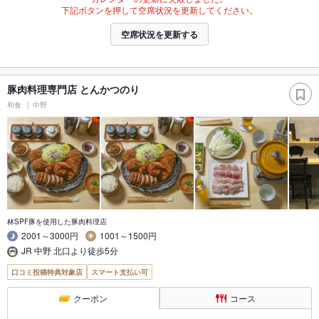
下記ボタンを押して空席状況を更新してください。
空席状況を更新する
豚肉料理専門店 とんかつのり
和食
中野
林SPF豚を使用した豚肉料理店
2001～3000円
1001～1500円
JR 中野 北口より徒歩5分
口コミ投稿特典対象店
スマート支払い可
クーポン
コース