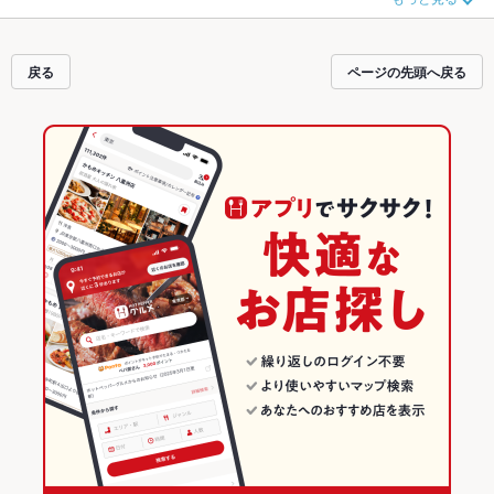
わりメニュー
天ぷら
、
うなぎ
、
天丼
や季節のおすすめ料理など、お店の最新情
報をご紹介しているので安心！24時間使える簡単便利なネット予約が使えるお
店も拡大中です。友達どうしの飲み会にも、会社の宴会にも、デートやパーテ
ィーにもお得に便利にホットペッパーグルメをご利用ください。
戻る
ページの先頭へ戻る