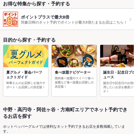
お得な特集から探す・予約する
ポイントプラスで最大8倍
対象日時のネット予約でポイントが最大8倍たまるお店はこちら！
目的から探す・予約する
夏グルメ・宴会パーフ
食べ放題ナビゲーター
誕生日・記念日プ
ェクトガイド
ュース
焼肉食べ放題やスイーツ食べ
放題など食べ放題お店探しの
幹事さんのお店探しを強力サ
誕生日や記念日のお祝
決定版！
ポート！お店探しの決定版！
用したいお店を徹底リ
チ！
中野・高円寺・阿佐ヶ谷・方南町エリアでネット予約でき
るお店を探す
ホットペッパーグルメでは便利なネット予約できるお店を多数掲載していま
す。