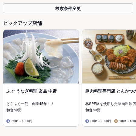
検索条件変更
ピックアップ店舗
ふぐ うなぎ料理 玄品 中野
豚肉料理専門店 とんかつ
とらふぐ一筋 創業45年！！
林SPF豚を使用した豚肉料理店
和食/中野
和食/中野
5001～6000円
2001～3000円
1001～150