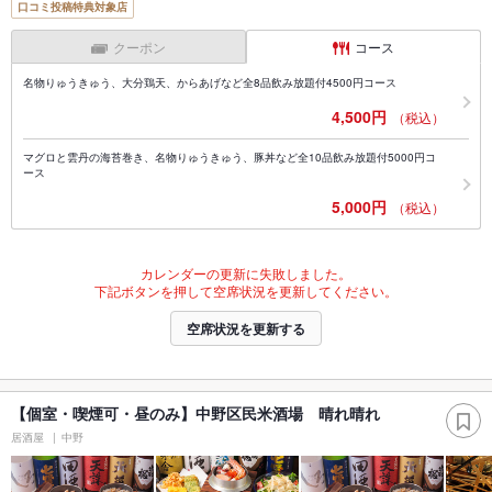
口コミ投稿特典対象店
クーポン
コース
名物りゅうきゅう、大分鶏天、からあげなど全8品飲み放題付4500円コース
4,500円
（税込）
マグロと雲丹の海苔巻き、名物りゅうきゅう、豚丼など全10品飲み放題付5000円コ
ース
5,000円
（税込）
カレンダーの更新に失敗しました。
下記ボタンを押して空席状況を更新してください。
空席状況を更新する
【個室・喫煙可・昼のみ】中野区民米酒場 晴れ晴れ
居酒屋
中野