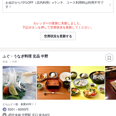
お会計から10%OFF（店内利用）※ランチ、コース利用時は利用不可で
す！
カレンダーの更新に失敗しました。
下記ボタンを押して空席状況を更新してください。
空席状況を更新する
ふぐ・うなぎ料理 玄品 中野
和食
中野
とらふぐ一筋 創業45年！！
5001～6000円
JR中央線 中野駅 北口 徒歩4分