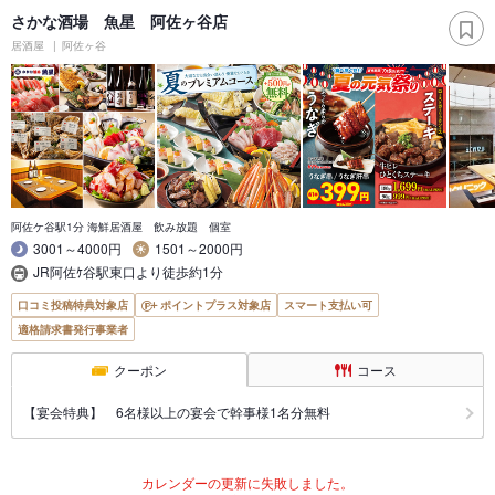
さかな酒場 魚星 阿佐ヶ谷店
居酒屋
阿佐ヶ谷
阿佐ケ谷駅1分 海鮮居酒屋 飲み放題 個室
3001～4000円
1501～2000円
JR阿佐ｹ谷駅東口より徒歩約1分
口コミ投稿特典対象店
ポイントプラス対象店
スマート支払い可
適格請求書発行事業者
クーポン
コース
【宴会特典】 6名様以上の宴会で幹事様1名分無料
カレンダーの更新に失敗しました。