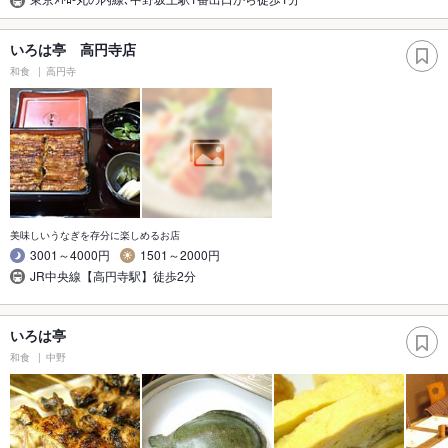
いろは亭 高円寺店
和食
高円寺
美味しいうなぎを存分に楽しめるお店
3001～4000円
1501～2000円
JR中央線【高円寺駅】徒歩2分
いろは亭
和食
中野