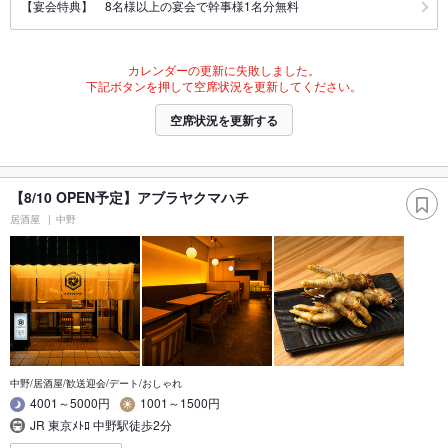
【宴会特典】 8名様以上の宴会で幹事様1名分無料
カレンダーの更新に失敗しました。
下記ボタンを押して空席状況を更新してください。
空席状況を更新する
【8/10 OPEN予定】アブラヤクマハチ
居酒屋
中野
中野/居酒屋/歓送迎会/デート/おしゃれ
4001～5000円
1001～1500円
JR 東京ﾒﾄﾛ 中野駅徒歩2分