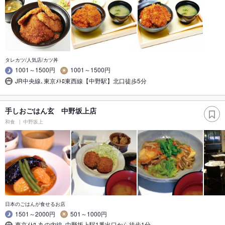
タレカツ/人気店/カツ丼
1001～1500円
1001～1500円
JR中央線､東京ﾒﾄﾛ東西線【中野駅】北口徒歩5分
手しおごはん玄 中野坂上店
和食
中野坂上
日本のごはんが食せるお店
1501～2000円
501～1000円
東京ﾒﾄﾛ-丸の内線､中野坂上駅1番出口から徒歩1分