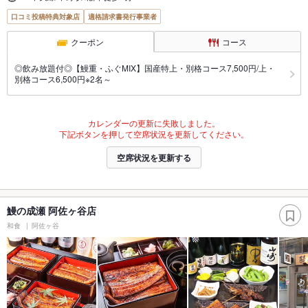
口コミ投稿特典対象店
適格請求書発行事業者
クーポン
コース
◎飲み放題付◎【鰻重・ふぐMIX】国産特上・別格コース7,500円/上・
別格コース6,500円※2名～
カレンダーの更新に失敗しました。
下記ボタンを押して空席状況を更新してください。
空席状況を更新する
鰻の成瀬 阿佐ヶ谷店
和食
阿佐ヶ谷