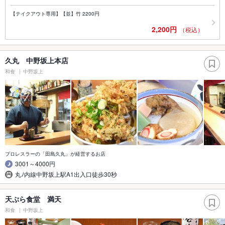
【テイクアウト専用】【並】竹 2200円
2,200円
（税込）
久丸 中野坂上本店
和食
中野坂上
プロレスラーの「田島久丸」が経営するお店
3001～4000円
丸ﾉ内線中野坂上駅A1出入口徒歩30秒
天ぷら食堂 満天
和食
中野坂上