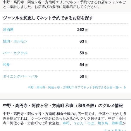
中野・高円寺・阿佐ヶ谷・方南町エリアでネット予約できるお店をジャンルご
とに集計しました。お店選びの参考に是非活用してください。
ジャンルを変更してネット予約できるお店を探す
262
居酒屋
件
63
焼肉・ホルモン
件
59
バー・カクテル
件
54
和食
件
50
ダイニングバー・バル
件
中野・高円寺・阿佐ヶ谷・方南町エリアでネット予約できるお店一覧へ
中野・高円寺・阿佐ヶ谷・方南町 和食（和食全般）のグルメ情報
中野・高円寺・阿佐ヶ谷・方南町 和食全般のお店一覧です。予算やこだわり条
件を指定すれば、シーンや気分に合ったお店がサクサク探せます。中野・高円
寺・阿佐ヶ谷・方南町では和食全般、
寿司
、
うどん・そば
、
焼き鳥・鶏料理
が
おすすめです。ホットペッパーグルメなら、お得なクーポンはもちろん、こだ
もっと見る