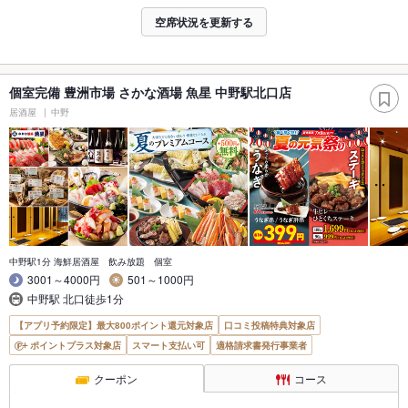
空席状況を更新する
個室完備 豊洲市場 さかな酒場 魚星 中野駅北口店
居酒屋
中野
中野駅1分 海鮮居酒屋 飲み放題 個室
3001～4000円
501～1000円
中野駅 北口徒歩1分
【アプリ予約限定】最大800ポイント還元対象店
口コミ投稿特典対象店
ポイントプラス対象店
スマート支払い可
適格請求書発行事業者
クーポン
コース