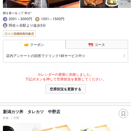
鰻を食べるって''幸せ"
2001～3000円
1001～1500円
阿佐ヶ谷駅より徒歩3分
口コミ投稿特典対象店
クーポン
コース
店内アンケートの回答でドリンク1杯サービス中☆
カレンダーの更新に失敗しました。
下記ボタンを押して空席状況を更新してください。
空席状況を更新する
新潟カツ丼 タレカツ 中野店
和食
中野