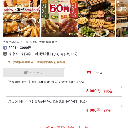
大阪伝統の味！二度付け禁止の名物串カツ
2001～3000円
東京ﾒﾄﾛ東西線,JR中野駅北口より徒歩約11分
口コミ投稿特典対象店
適格請求書発行事業者
クーポン
コース
【大阪満喫コース】全11品◆120分飲み放題付5000円（税込）
5,000円
（税込）
【串カツ田中コース】全9品◆120分飲み放題付4000円（税込）
4,000円
（税込）
カレンダーの更新に失敗しました。