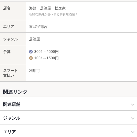
店名
海鮮 居酒屋 松之家
新鮮な刺身が食べれる和食居酒屋！
エリア
東武宇都宮
ジャンル
居酒屋
予算
3001～4000円
1001～1500円
スマート
利用可
支払い
関連リンク
関連店舗
Dining Lab π チーズ×パーティー×二次会×宴会 宇都宮店
ジャンル
串焼き串揚げ 居酒屋 串之家 小山店
居酒屋
エリア