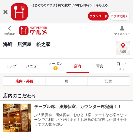
はじめてのアプリ予約で最大
1,000円分ポイントもらえる
ダウンロード
アプリで開く
お店TOP
マイメニュー
海鮮 居酒屋 松之家
クーポン
口コミ
トップ
メニュー
店内
写真
4
317
店内・外観
席
設備
店内のこだわり
テーブル席、座敷個室、カウンター席完備！！
少人数宴会、団体宴会、おひとり様、デートなど様々なシ
ーンでご利用いただけます！お座敷の個室席は仕切りを外
して大人数もOK♪