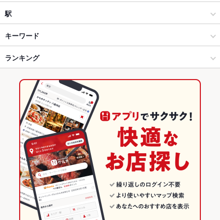
Dining Lab π チーズ×パーティー×二次会×宴会 小山店
和風
東武宇都宮
駅
串焼き串揚げ居酒屋 串之家 宇都宮店（オリオン通り）
海鮮
東武宇都宮 × 居酒屋
宇都宮駅
キーワード
宇都宮 × 居酒屋
東武宇都宮 × 和風
東武宇都宮駅
ランキング
からあげ
お茶漬け
馬刺し
炉ばた焼き・炙り焼き
沖縄料理
エビ料理
カニ料理
刺身
フライドポテト
海鮮丼
うなぎ
天ぷら
なめろう
宇都宮 × 和風
東武宇都宮 × 海鮮
栃木のグルメランキング
天丼
チーズ天ぷら
宇都宮 × 海鮮
栃木
栃木の居酒屋ランキング
宇都宮駅 × 居酒屋
栃木 × 居酒屋
宇都宮のグルメランキング
宇都宮駅 × 和風
栃木 × 和風
宇都宮の居酒屋ランキング
宇都宮駅 × 海鮮
栃木 × 海鮮
東武宇都宮のグルメランキング
東武宇都宮の居酒屋ランキング