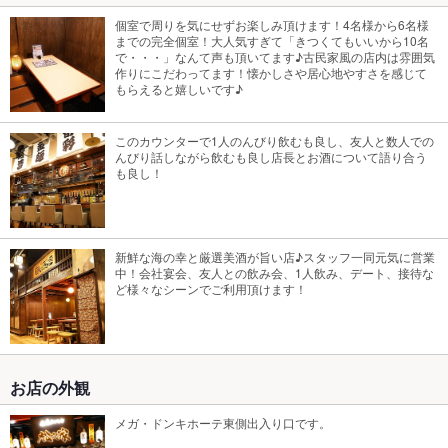
個室で周りを気にせずお楽しみ頂けます！4名様から6名様
までの完全個室！大人気すぎて「きつくてもいいから10名
で・・・」なんて声も頂いてます♪古民家風の店内は雰囲気
作りにこだわってます！懐かしさや居心地やすさを感じて
もらえると嬉しいです♪
このカウンターで1人のんびり飲むも良し、友人と数人での
んびり話しながら飲むも良し店長とお酒について語り合う
も良し！
新鮮な海の幸と厳選美酒が旨い店♪スタッフ一同元気に営業
中！会社宴会、友人との飲み会、1人飲み、デート、接待な
ど様々なシーンでご利用頂けます！
お店の外観
メガ・ドンキホーテ東側出入り口です。