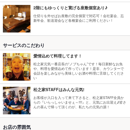
2階にもゆっくりと寛げる座敷個室あり♪
仕切りを外せばお座敷の完全個室で対応可！会社宴会、忘
新年会、歓送迎会など各種宴会にご利用ください！
サービスのこだわり
愛情込めて料理してます！
松之家元気一番店長の“ノブちゃん”です！毎日新鮮なお魚
や、料理を愛情込めて作っています！是非、カウンターで
会話を楽しみながら美味しいお酒や料理に舌鼓してくださ
い
松之家STAFFはみんな元気!
お客様が入口を入って来て下さると、松之家STAFF全員か
らの『いらっしゃいませぇ～!!!!』と、元気にお出迎え♪皆さ
んの喜んで帰って頂くのが、私たちの元気の源！
お店の雰囲気