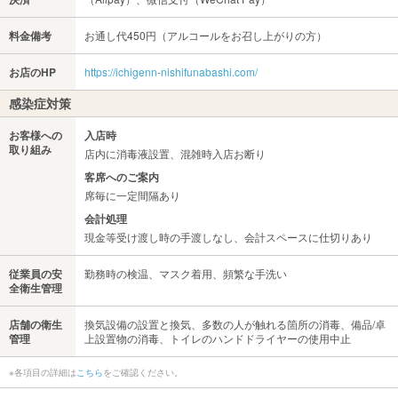
料金備考
お通し代450円（アルコールをお召し上がりの方）
お店のHP
https://ichigenn-nishifunabashi.com/
感染症対策
お客様への
入店時
取り組み
店内に消毒液設置、混雑時入店お断り
客席へのご案内
席毎に一定間隔あり
会計処理
現金等受け渡し時の手渡しなし、会計スペースに仕切りあり
従業員の安
勤務時の検温、マスク着用、頻繁な手洗い
全衛生管理
店舗の衛生
換気設備の設置と換気、多数の人が触れる箇所の消毒、備品/卓
管理
上設置物の消毒、トイレのハンドドライヤーの使用中止
※各項目の詳細は
こちら
をご確認ください。