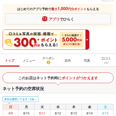
1,000
はじめてのアプリ予約で
最大
円分ポイント
もらえる
アプリ
でひらく
クーポン
口コミ
トップ
メニュー
店内
写真
3
282
このお店はネット予約時に
ポイントがつかえます
ネット予約の空席状況
本日お席空いてます！2名～
日
月
火
水
木
金
土
8/9
8/10
8/11
8/12
8/13
8/14
8/15