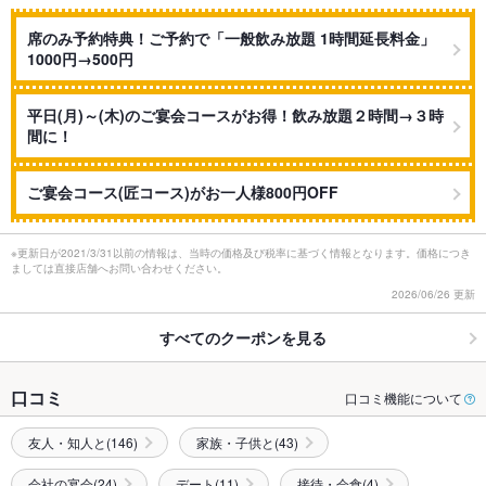
席のみ予約特典！ご予約で「一般飲み放題 1時間延長料金」
1000円→500円
平日(月)～(木)のご宴会コースがお得！飲み放題２時間→３時
間に！
ご宴会コース(匠コース)がお一人様800円OFF
※更新日が2021/3/31以前の情報は、当時の価格及び税率に基づく情報となります。価格につき
ましては直接店舗へお問い合わせください。
2026/06/26 更新
すべてのクーポンを見る
口コミ
口コミ機能について
友人・知人と(146)
家族・子供と(43)
会社の宴会(24)
デート(11)
接待・会食(4)