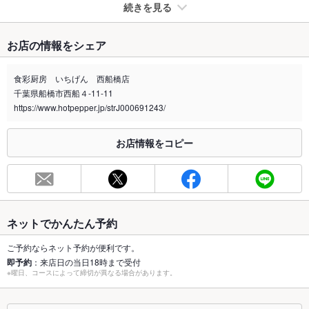
続きを見る
たばこ
お店の情報をシェア
禁煙・喫煙
全席禁煙
食彩厨房 いちげん 西船橋店
喫煙専用室
あり
千葉県船橋市西船４-11-11
https://www.hotpepper.jp/strJ000691243/
※2020年4月1日～受動喫煙対策に関する法律が施行されています。正しい情報はお店へお問い
合わせください。
お店情報をコピー
お席
総席数
200席(広々とした店内でゆったりお食事をお楽しみください！)
最大宴会収
80人(最大宴会人数80名様。西船橋で大型宴会ならぜひお任せ
容人数
ください。)
ネットでかんたん予約
個室
あり ：テーブル個室／お座敷個室ご用意あり！少人数様から大
人数様までご利用いただける個室ございます。
ご予約ならネット予約が便利です。
即予約
：来店日の当日18時まで受付
※曜日、コースによって締切が異なる場合があります。
座敷
あり ：団体様のご利用大歓迎！最大80名様まで収容可能なお座
敷席ございます。お気軽にお問合せください♪