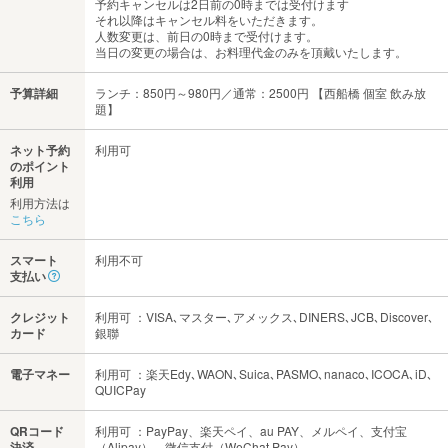
予約キャンセルは2日前の0時までは受付けます
それ以降はキャンセル料をいただきます。
人数変更は、前日の0時まで受付けます。
当日の変更の場合は、お料理代金のみを頂戴いたします。
予算詳細
ランチ：850円～980円／通常：2500円 【西船橋 個室 飲み放
題】
ネット予約
利用可
のポイント
利用
利用方法は
こちら
スマート
利用不可
支払い
クレジット
利用可 ：VISA､マスター､アメックス､DINERS､JCB､Discover､
カード
銀聯
電子マネー
利用可 ：楽天Edy､WAON､Suica､PASMO､nanaco､ICOCA､iD､
QUICPay
QRコード
利用可 ：PayPay、楽天ペイ、au PAY、メルペイ、支付宝
決済
（Alipay）、微信支付（WeChat Pay）