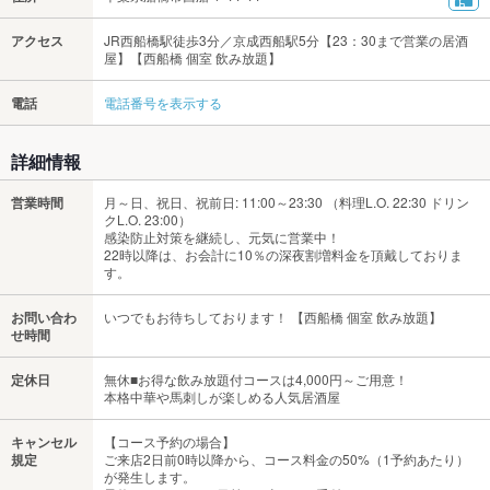
アクセス
JR西船橋駅徒歩3分／京成西船駅5分【23：30まで営業の居酒
屋】【西船橋 個室 飲み放題】
電話
電話番号を表示する
詳細情報
営業時間
月～日、祝日、祝前日: 11:00～23:30 （料理L.O. 22:30 ドリン
クL.O. 23:00）
感染防止対策を継続し、元気に営業中！
22時以降は、お会計に10％の深夜割増料金を頂戴しておりま
す。
お問い合わ
いつでもお待ちしております！ 【西船橋 個室 飲み放題】
せ時間
定休日
無休■お得な飲み放題付コースは4,000円～ご用意！
本格中華や馬刺しが楽しめる人気居酒屋
キャンセル
【コース予約の場合】
規定
ご来店2日前0時以降から、コース料金の50%（1予約あたり）
が発生します。