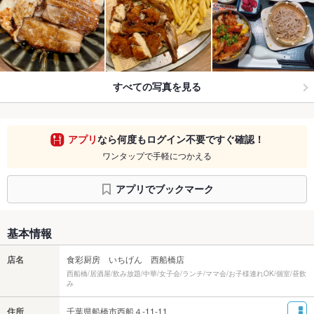
すべての写真を見る
アプリ
なら何度もログイン不要ですぐ確認！
ワンタップで手軽につかえる
アプリでブックマーク
基本情報
店名
食彩厨房 いちげん 西船橋店
西船橋/居酒屋/飲み放題/中華/女子会/ランチ/ママ会/お子様連れOK/個室/昼飲
み
住所
千葉県船橋市西船４-11-11