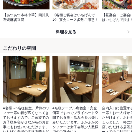
【あつあつ本格中華】四川風
《各種ご宴会はいちげんで
【昼宴会・ご宴会
石焼麻婆豆腐
♪》 宴会コース多数ご用意！
はいちげんで決ま
料理を見る
こだわりの空間
4名様～6名様個室。片側のソ
4名様テーブル席個室！完全
店内入口に位置す
ファー席の幅が広くなってき
個室ですのでプライベート空
ー席！お一人様か
ておりますので、ご家族での
間でお食事・飲み会をお楽し
ただけます。お仕
お子様を寝かせながらのお食
みいただけます。ふかふかの
ょっとした一杯に
事にもお使いいただけます。
ソファーは女子会等少人数様
店いただける居酒
いちげん自慢の本格中華をど
でのご宴会に♪
ートでのご利用に