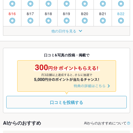
◎
◎
◎
◎
◎
◎
◎
8/16
8/17
8/18
8/19
8/20
8/21
8/22
◎
◎
◎
◎
◎
◎
◎
8/23
8/24
8/25
8/26
8/27
8/28
8/29
他の日付を見る
◎
◎
◎
◎
◎
◎
◎
8/30
8/31
9/1
9/2
9/3
9/4
9/5
◎
◎
◎
◎
◎
◎
◎
口コミ&写真の投稿・掲載で
9/6
9/7
9/8
9/9
9/10
9/11
9/12
◎
◎
◎
◎
◎
◎
◎
口コミを投稿する
AIからのおすすめ
AIからのおすすめについて