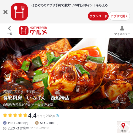
はじめてのアプリ予約で最大
1,000円分ポイントもらえる
ダウンロード
アプリで開く
一覧
マイメニュー
居酒屋 | 西船橋 | 千葉県
食彩厨房 いちげん 西船橋店
西船橋/居酒屋女子会/ママ会/飲み放題
4.4
282
口コミ
件
2001～3000円
501～1000円
ただいま営業中
11:00～23:30