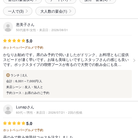
一人で(3)
大人数の宴会(1)
恵美子さん
50代後半/女性・来店日：2026/08/01
5.0
ホットペッパーグルメで予約
かなりお勧めです。席のみ予約で伺いましたがドリンク、お料理ともに提供
スピードが凄く早いです。お味も美味しいですしスタッフさんの感じも良い
です。ボックスタイプの喫煙ブースが有るので大勢での飲み会にも良…
ランチ | 2人
会計：6,001～7,000円/人
来店シーン：友人・知人と
予約コース：お席のみのご予約
Lunapさん
60代～/男性・来店日：2026/07/21・2回の投稿
5.0
ホットペッパーグルメで予約
昼のみで飲み放題付コースを注文しました。