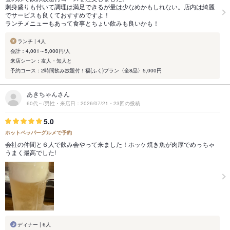
刺身盛りも付いて調理は満足できるが量は少なめかもしれない。店内は綺麗
でサービスも良くておすすめですよ！
ランチメニューもあって食事とちょい飲みも良いかも！
ランチ | 4人
会計：4,001～5,000円/人
来店シーン：友人・知人と
予約コース：2時間飲み放題付！福(ふく)プラン〈全8品〉5,000円
あきちゃんさん
60代～/男性・来店日：2026/07/21・23回の投稿
5.0
ホットペッパーグルメで予約
会社の仲間と６人で飲み会やって来ました！ホッケ焼き魚が肉厚でめっちゃ
うまく最高でした!
ディナー | 6人