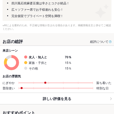
四川風石焼麻婆豆腐は辛さとコクが絶品！
広々ソファー席でお子様連れも安心！
完全個室でプライベート空間を満喫！
※AIによる要約のため、不正確な情報が含まれる場合があります。掲載情報全文と併せてご確認
ください。
お店の総評
総評について
来店シーン
友人・知人と
70％
家族・子供と
15％
その他
15％
お店の雰囲気
にぎやか
落ち着いた
普段使い
特別な日
詳しい評価を見る
おすすめポイント