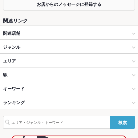
掘りごたつ
なし ：掘りごたつ席の他、テーブル席/カウンター席/お座敷席
お店からのメッセージに登録する
ございます。様々なシチュエーションに対応可能！
関連リンク
カウンター
あり ：お一人様も大歓迎♪ゆったり過ごせる席をご用意！
ソファー
関連店舗
なし ：多種多様のお席をご用意しております。
テラス席
なし ：テラスは御座いませんが、悪天候でも安心の室内で、ご
いちげん
ジャンル
宴会をお楽しみ下さい。
食彩厨房 いちげん 南浦和店
居酒屋
エリア
貸切
貸切不可 ：貸切宴会も承っております！西船橋での大型宴会な
らお任せください！お気軽にお問合せくださいませ。
食彩厨房 いちげん 武蔵浦和店
和風
西船橋
駅
設備
食彩厨房 いちげん 新松戸店
船橋･津田沼･市川･本八幡･中山 × 居酒屋
西船橋 × 居酒屋
京成西船駅
キーワード
Wi-Fi
あり
食彩厨房 いちげん 南越谷店
船橋･津田沼･市川･本八幡･中山 × 和風
西船橋 × 和風
西船橋駅
ランキング
バリアフリ
卵焼き
からあげ
なし ：特別なバリアフリー設備はございません。お手伝いが必
お茶漬け
馬刺し
エビ料理
刺身
ソーセージ
ー
要な方はスタッフまでお声掛けくださいませ。
うどん
うなぎ
ひつまぶし
焼きそば
グラタン
ピザ
チャーハン
食彩厨房 いちげん 新座店
西船橋駅 × 居酒屋
千葉
船橋駅
千葉のグルメランキング
駐車場
なし ：駐車場のご用意はございませんので、お手数ですがお近
検索
麻婆豆腐
牛タン
くのパーキングをご利用くださるようお願い致します。
食彩厨房いちげん 東松戸店
西船橋駅 × 和風
千葉 × 居酒屋
千葉の居酒屋ランキング
その他設備
その他設備についてのお問い合わせは直接店舗までご連絡くだ