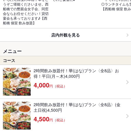
うぞご堪能くださいませ。西
◎ランチタイムも
船橋での懇親会女子会、同窓
【西船橋 個室 飲
会ならお任せください！貸切
宴会も承っております♪【西
船橋 個室 飲み放題】
店内外観を見る
メニュー
コース
2時間飲み放題付！華(はな)プラン〈全8品〉お
得！平日(月～木)4,000円
4,000
円（税込）
2時間飲み放題付！華(はな)プラン〈全8品〉(金
土日祝)4,500円
4,500
円（税込）