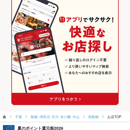
さい。 【西船橋 個室】
食彩厨房 いちげん 浮間店
千葉 × 和風
船橋･津田沼･市川･本八幡･中山のグルメランキング
その他
食彩厨房いちげん 新鎌ヶ谷店
船橋･津田沼･市川･本八幡･中山の居酒屋ランキング
飲み放題
あり ：飲み放題付宴会コースご用意しております。ご予約受付
中！謝恩祭等各種ご宴会にぜひ！
西船橋のグルメランキング
食べ放題
なし ：食べ放題メニューはございません。単品でも本格中華や
西船橋の居酒屋ランキング
素材にこだわった絶品料理を各種ご用意しております。
お酒
焼酎充実
お子様連れ
お子様連れ歓迎 ：お子様連れにも安心・安全なソファー席ござ
います。ご家族でのご来店お待ち致しております！西船橋 個室
ウェディン
結婚式の二次会、法事などの宴会もご相談を承ります。お気軽
グパーティ
にご相談くださいませ！
ー二次会
備考
その他店舗へのご質問がございましたら店舗までお問い合わせ
ください。【西船橋 個室 飲み放題】
千葉
船橋･津田沼･市川･本八幡･中山
西船橋
お店TOP
夏のポイント還元祭2026