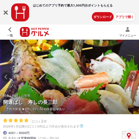
はじめてのアプリ予約で最大
1,000円分ポイントもらえる
ダウンロード
アプリで開く
一覧
マイメニュー
和食 | 鶴岡 | 山形県
開運ばし 寿しの長三郎
ご予約大歓迎★2階に20～50名様宴会場あり
-
2
口コミ
件
2026年1月以降の口コミ5件以上で評点が表示されます
4001～5000円
ただいま営業時間外
17:00～翌0:00