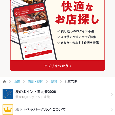
その他
酒田・鶴岡の和食ランキング
飲み放題
あり ：要相談
酒田・鶴岡の寿司ランキング
食べ放題
あり ：にぎりたて寿し２時間食べ放題：お一人様（中学生以
上)3500円/小学生2000円/未就学児1000円
鶴岡のグルメランキング
お酒
日本酒充実
お子様連れ
お子様連れOK ：ご家族のお祝いなど大歓迎！
ウェディン
応相談
グパーティ
ー二次会
備考
食べたい魚などがございましたら、お気軽にご要望下さいま
山形
酒田・鶴岡
鶴岡
お店TOP
せ！
夏のポイント還元祭2026
最大15,000ポイント還元
ホットペッパーグルメについて