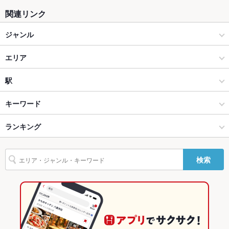
関連リンク
掘りごたつ
なし ：足を伸ばしてくつろげます
ジャンル
カウンター
あり
和食
エリア
ソファー
なし
寿司
鶴岡
駅
テラス席
なし
酒田・鶴岡 × 和食
鶴岡 × 和食
羽前大山駅
キーワード
貸切
貸切不可 ：要相談
設備
酒田・鶴岡 × 寿司
鶴岡 × 寿司
鶴岡駅
ランキング
ウニ料理
刺身
ちらし寿司
天ぷら
グラタン
デザート
いくら丼
Wi-Fi
なし
うに丼
穴子丼
うにいくら丼
鶴岡駅 × 和食
山形
藤島駅
山形のグルメランキング
検索
バリアフリ
なし ：ありません
ー
鶴岡駅 × 寿司
山形 × 和食
山形の和食ランキング
駐車場
あり ：店の前にあり
山形 × 寿司
山形の寿司ランキング
その他設備
1Ｆ：カウンター×7席、お座敷カウンター×3席、小上り6名×2
酒田・鶴岡のグルメランキング
部屋、個室4名×1部屋