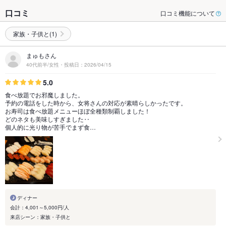
口コミ
口コミ機能について
家族・子供と(1)
まゅもさん
40代前半/女性・投稿日：2026/04/15
5.0
食べ放題でお邪魔しました。
予約の電話をした時から、女将さんの対応が素晴らしかったです。
お寿司は食べ放題メニューほぼ全種類制覇しました！
どのネタも美味しすぎました‥
個人的に光り物が苦手でまず食…
ディナー
会計：4,001～5,000円/人
来店シーン：家族・子供と