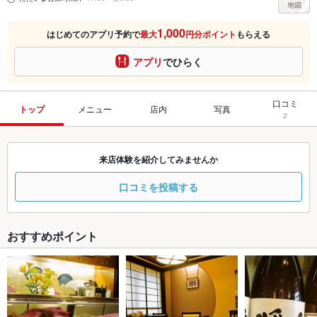
1,000
はじめてのアプリ予約で
最大
円分ポイント
もらえる
アプリ
でひらく
口コミ
トップ
メニュー
店内
写真
2
来店体験を紹介してみませんか
口コミを投稿する
おすすめポイント