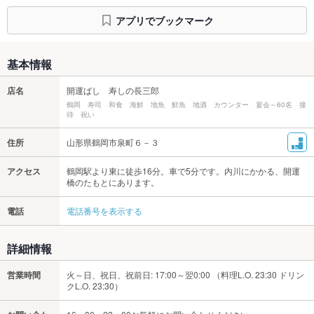
アプリでブックマーク
基本情報
店名
開運ばし 寿しの長三郎
鶴岡 寿司 和食 海鮮 地魚 鮮魚 地酒 カウンター 宴会～60名 接
待 祝い
住所
山形県鶴岡市泉町６－３
アクセス
鶴岡駅より東に徒歩16分。車で5分です。内川にかかる、開運
橋のたもとにあります。
電話
電話番号を表示する
詳細情報
営業時間
火～日、祝日、祝前日: 17:00～翌0:00 （料理L.O. 23:30 ドリン
クL.O. 23:30）