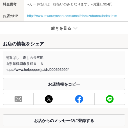
料金備考
※カード払いは一括払いのみとなります。※お通し324円
お店のHP
http://www.tawarayasan.com/umai/chouzaburou/index.htm
続きを見る
たばこ
お店の情報をシェア
禁煙・喫煙
全席喫煙可
喫煙可能
開運ばし 寿しの長三郎
山形県鶴岡市泉町６－３
※2020年4月1日～受動喫煙対策に関する法律が施行されています。正しい情報はお店へお問い
合わせください。
https://www.hotpepper.jp/strJ000693992/
お席
お店情報をコピー
総席数
80席(カウンター、小上がり、個室、宴会場)
最大宴会収
60人(1Ｆ20名まで、2Ｆは60名まで)
容人数
個室
あり ：4席×1部屋（1Ｆ）、6席×1部屋（2Ｆ）
お店からのメッセージに登録する
座敷
あり ：12席×4部屋（2Ｆ）、最大60名