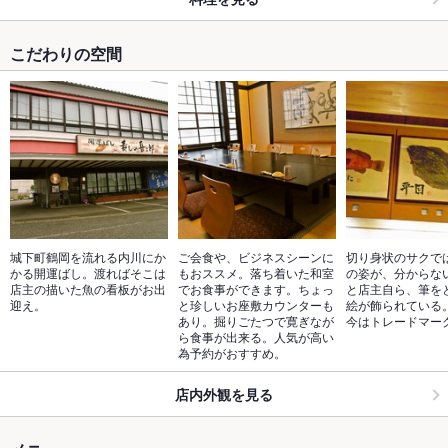
こだわりの空間
城下町鶴岡を流れる内川にか
ご会食や、ビジネスシーンに
切り身状のサクで
かる開運ばし。渡ればそこは
もおススメ。落ち着いた和室
の姿が、分からな
店主の描いた魚の看板がお出
でお食事ができます。ちょっ
と店主自ら、筆を
迎え。
と珍しいお座敷カウンターも
絵が飾られている
あり。掘りごたつで寛ぎなが
今はトレードマー
ら食事が出来る。人気が高い
為予約がおすすめ。
店内外観を見る