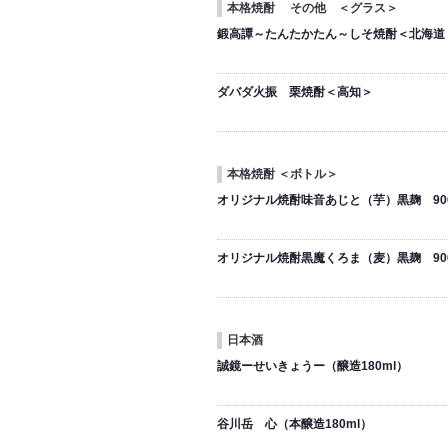
本格焼酎 その他 ＜グラス＞
鍛高譚～たんたかたん～しそ焼酎＜北海道
ダバダ火振 栗焼酎＜高知＞
本格焼酎 ＜ボトル＞
オリジナル焼酎味音あじと（芋）黒麹 900
オリジナル焼酎黒魔くろま（麦）黒麹 900
日本酒
誠鏡ーせいきょうー（醸造180ml）
谷川岳 心（本醸造180ml）