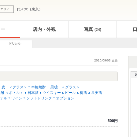
代々木
（
東京
）
エリア
ュー
店内・外観
写真
(24)
2010/09/03 更新
 麦 ＜グラス＞
本格焼酎 黒糖 ＜グラス＞
酎 ＜ボトル＞
日本酒
ウイスキー
ビール
梅酒
果実酒
テル
ワイン
ソフトドリンク
オプション
500円