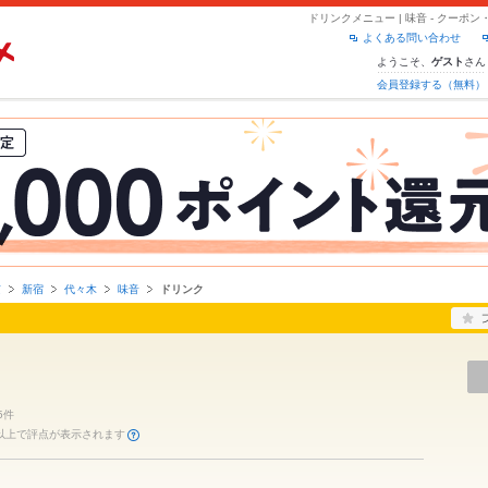
ドリンクメニュー | 味音 - クー
よくある問い合わせ
ようこそ、
さん
ゲスト
会員登録する（無料）
京
新宿
代々木
味音
ドリンク
5件
件以上で評点が表示されます