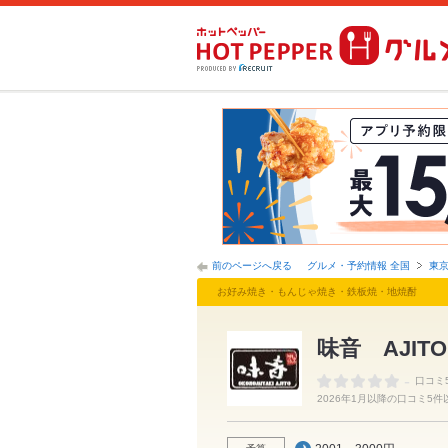
前のページへ戻る
グルメ・予約情報 全国
東
お好み焼き・もんじゃ焼き・鉄板焼・地焼酎
味音 AJITO
-
口コミ
2026年1月以降の口コミ5