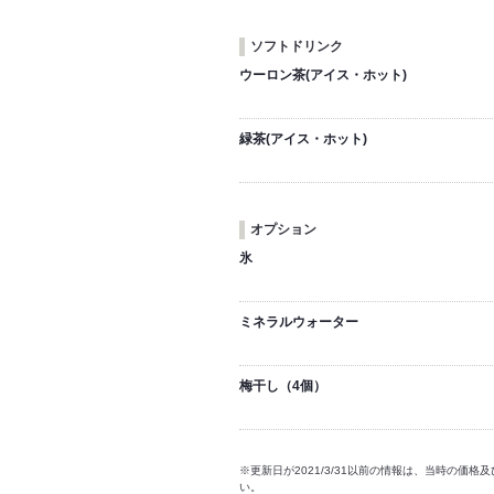
ソフトドリンク
ウーロン茶(アイス・ホット)
緑茶(アイス・ホット)
オプション
氷
ミネラルウォーター
梅干し（4個）
※更新日が2021/3/31以前の情報は、当時の
い。