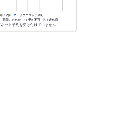
即予約可
□
：リクエスト予約可
：要問い合わせ
×
：予約不可
休
：定休日
在ネット予約を受け付けていません