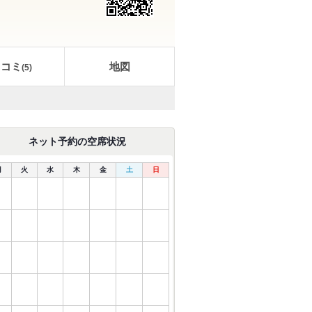
口コミ
地図
(
5
)
ネット予約の空席状況
月
火
水
木
金
土
日