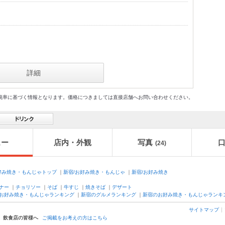
詳細
格及び税率に基づく情報となります。価格につきましては直接店舗へお問い合わせください。
ュー
店内・外観
写真
(24)
好み焼き・もんじゃトップ
｜
新宿/お好み焼き・もんじゃ
｜
新宿/お好み焼き
ナー
｜
チョリソー
｜
そば
｜
牛すじ
｜
焼きそば
｜
デザート
お好み焼き・もんじゃランキング
｜
新宿のグルメランキング
｜
新宿のお好み焼き・もんじゃランキ
サイトマップ
飲食店の皆様へ
ご掲載をお考えの方はこちら