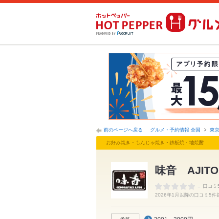
前のページへ戻る
グルメ・予約情報 全国
東
お好み焼き・もんじゃ焼き・鉄板焼・地焼酎
味音 AJITO
-
口コミ
2026年1月以降の口コミ5