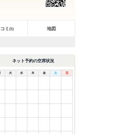
口コミ
地図
(
5
)
ネット予約の空席状況
月
火
水
木
金
土
日