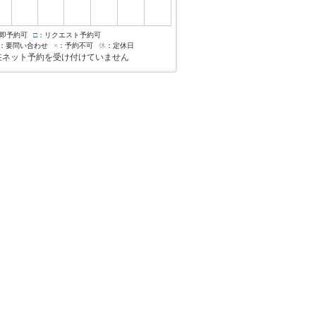
即予約可
□
：リクエスト予約可
：要問い合わせ
×
：予約不可
休
：定休日
在ネット予約を受け付けていません