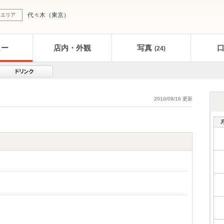
代々木
（
東京
）
エリア
ュー
店内・外観
写真
(24)
2010/09/16 更新