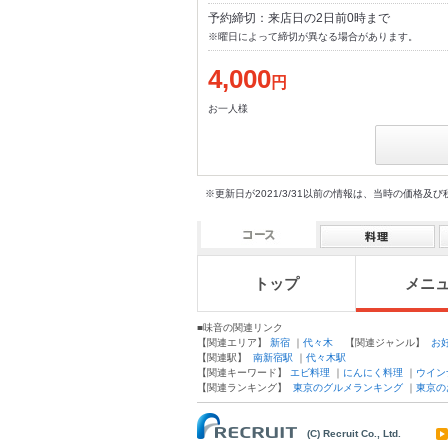
予約締切：来店日の2日前0時まで
※曜日によって締切が異なる場合があります。
4,000
円
お一人様
※更新日が2021/3/31以前の情報は、当時の価
トップ
メニ
■味音の関連リンク
【関連エリア】
新宿
｜
代々木
【関連ジャンル】
お
【関連駅】
南新宿駅
｜
代々木駅
【関連キーワード】
エビ料理
｜
にんにく料理
｜
ウイン
【関連ランキング】
東京のグルメランキング
｜
東京の
(C) Recruit Co., Ltd.