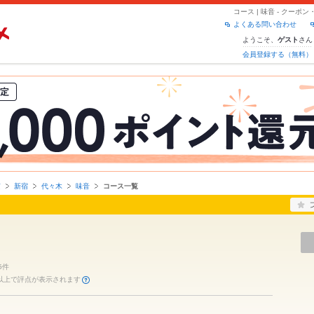
コース | 味音 - クー
よくある問い合わせ
ようこそ、
さん
ゲスト
会員登録する（無料）
京
新宿
代々木
味音
コース一覧
5件
件以上で評点が表示されます