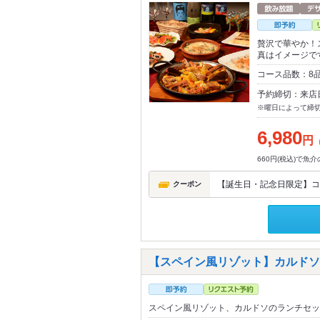
贅沢で華やか！
真はイメージで
コース品数：8
予約締切：来店
※曜日によって締
6,980
円
660円(税込)で魚
【誕生日・記念日限定】コ
クーポン
【スペイン風リゾット】カルド
スペイン風リゾット、カルドソのランチセッ