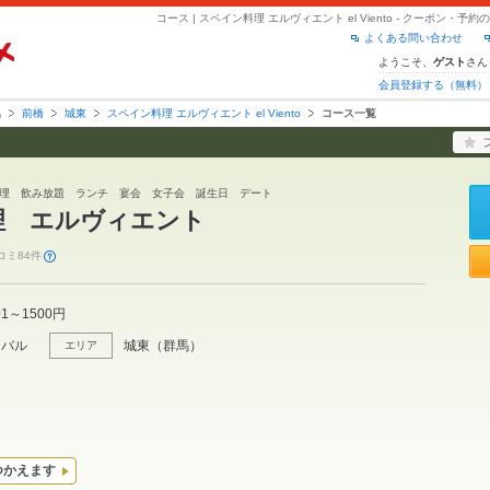
コース | スペイン料理 エルヴィエント el Viento - クーポン・
よくある問い合わせ
ようこそ、
さん
ゲスト
会員登録する（無料）
馬
前橋
城東
スペイン料理 エルヴィエント el Viento
コース一覧
理 飲み放題 ランチ 宴会 女子会 誕生日 デート
理 エルヴィエント
コミ84件
01～1500円
・バル
城東
（
群馬
）
エリア
つかえます