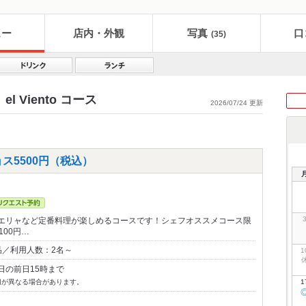
ュー
店内・外観
写真
口
(35)
 Viento コース
2026/07/24 更新
ス5500円（税込）
エリャなど定番料理が楽しめるコースです！シェフオススメコース限
100円…
品／利用人数：2名～
1
日の前日15時まで
切が異なる場合があります。
1