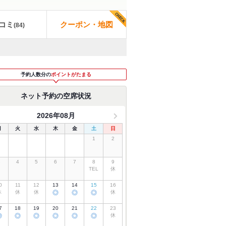
コミ
クーポン・地図
(
84
)
予約人数分の
ポイントがたまる
ネット予約の空席状況
2026年08月
月
火
水
木
金
土
日
1
2
3
4
5
6
7
8
9
TEL
休
0
11
12
13
14
15
16
休
休
休
◎
◎
◎
休
7
18
19
20
21
22
23
◎
◎
◎
◎
◎
◎
休