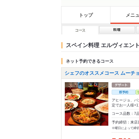
トップ
メニ
スペイン料理 エルヴィエント el
ネット予約できるコース
シェフのオススメコース ムーチョ
アヒージョ、パ
定でお一人様+1
コース品数：7
予約締切：来店
※曜日によって締