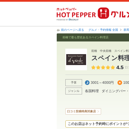
前のページへ戻る
グルメ・予約情報 全国
群
前橋で最も歴史あるスペイン料理店
前橋 中央前橋 スペイン料
スペイン料
4.5
口
3001～4000円
10
予算
各国料理
ダイニングバー
ジャンル
口コミ投稿特典対象店
このお店はネット予約時にポイントが