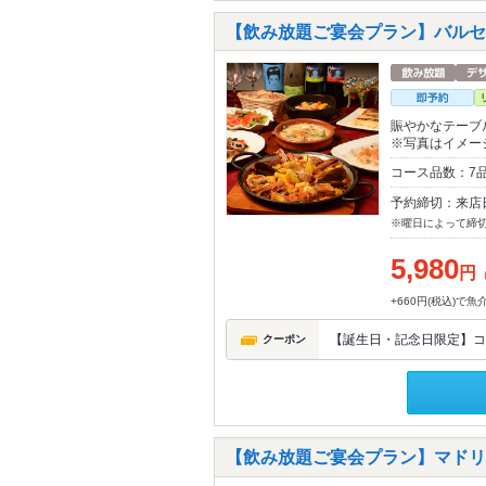
【飲み放題ご宴会プラン】バルセロ
賑やかなテーブ
※写真はイメー
コース品数：7
予約締切：来店
※曜日によって締
5,980
円
+660円(税込)で
【誕生日・記念日限定】コ
クーポン
【飲み放題ご宴会プラン】マドリー