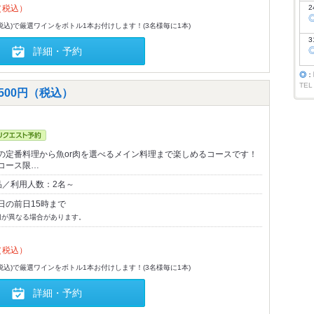
（税込）
2
(税込)で厳選ワインをボトル1本お付けします！(3名様毎に1本)
3
詳細・予約
◎
：
TEL
500円（税込）
の定番料理から魚or肉を選べるメイン料理まで楽しめるコースです！
コース限…
品／利用人数：2名～
日の前日15時まで
切が異なる場合があります。
（税込）
(税込)で厳選ワインをボトル1本お付けします！(3名様毎に1本)
詳細・予約