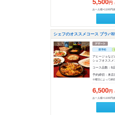
5,500
円
お一人様+1100円
シェフのオススメコース ブラバ6
アヒージョなど
シェフオススメ
コース品数：8
予約締切：来店
※曜日によって締
6,500
円
お一人様+1100円