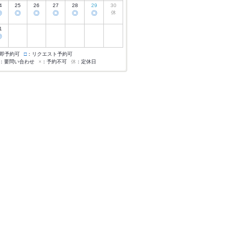
4
25
26
27
28
29
30
◎
◎
◎
◎
◎
◎
休
1
◎
即予約可
□
：リクエスト予約可
：要問い合わせ
×
：予約不可
休
：定休日