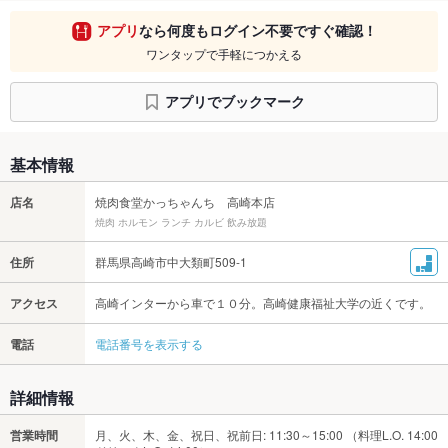
アプリ
なら何度もログイン不要ですぐ確認！
ワンタップで手軽につかえる
アプリでブックマーク
基本情報
店名
焼肉食堂かっちゃんち 高崎本店
焼肉 ホルモン ランチ カルビ 飲み放題
住所
群馬県高崎市中大類町509-1
アクセス
高崎インターから車で１０分。高崎健康福祉大学の近くです。
電話
電話番号を表示する
詳細情報
営業時間
月、火、木、金、祝日、祝前日: 11:30～15:00 （料理L.O. 14:00