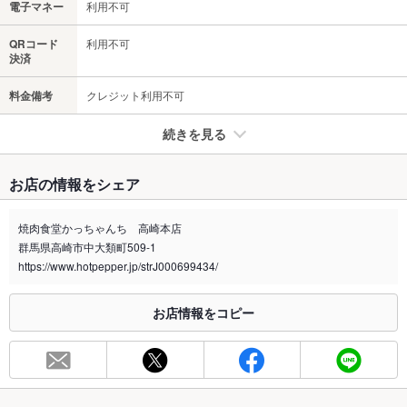
電子マネー
利用不可
QRコード
利用不可
決済
料金備考
クレジット利用不可
続きを見る
たばこ
お店の情報をシェア
禁煙・喫煙
分煙
一部禁煙とさせていただきます。
焼肉食堂かっちゃんち 高崎本店
群馬県高崎市中大類町509-1
※2020年4月1日～受動喫煙対策に関する法律が施行されています。正しい情報はお店へお問い
合わせください。
https://www.hotpepper.jp/strJ000699434/
お席
お店情報をコピー
総席数
60席(うまくて、安くて、たっぷり食べられる！)
最大宴会収
20人(各種ご宴会承ります。)
容人数