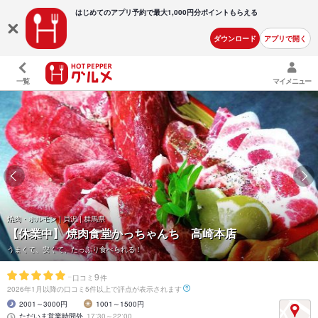
はじめてのアプリ予約で最大
1,000円分ポイントもらえる
ダウンロード
アプリで開く
一覧
マイメニュー
焼肉・ホルモン | 貝沢 | 群馬県
【休業中】
焼肉食堂かっちゃんち 高崎本店
うまくて、安くて、たっぷり食べられる！
-
9
口コミ
件
2026年1月以降の口コミ5件以上で評点が表示されます
2001～3000円
1001～1500円
ただいま営業時間外
17:30～22:00