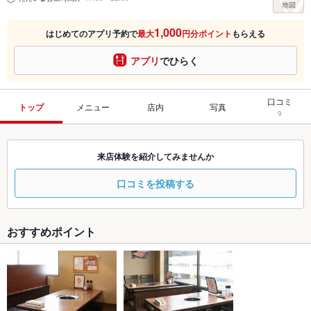
1,000
はじめてのアプリ予約で
最大
円分ポイント
もらえる
アプリ
でひらく
口コミ
トップ
メニュー
店内
写真
9
来店体験を紹介してみませんか
口コミを投稿する
おすすめポイント