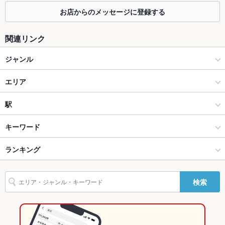
個室
なし ：申し訳ございません。個室はございません。
お店からのメッセージに登録する
座敷
なし ：申し訳ございません。お座敷はございません。
関連リンク
掘りごたつ
なし ：掘りごたつタイプのお席もご用意しております。
ジャンル
カウンター
なし
焼肉・ホルモン
エリア
ソファー
なし
焼肉
貝沢
駅
テラス席
なし
高崎 × 焼肉・ホルモン
貝沢 × 焼肉・ホルモン
倉賀野駅
キーワード
貸切
貸切不可 ：70名以上要予約
設備
高崎 × 焼肉
貝沢 × 焼肉
高崎駅
ランキング
ウインナー
うどん
ステーキ
牛タン
冷麺
デザート
カルビラーメン
Wi-Fi
未確認
高崎駅 × 焼肉・ホルモン
群馬
高崎問屋町駅
群馬のグルメランキング
検索
バリアフリ
なし ：申し訳ございません。バリアフリーではございません。
ー
高崎駅 × 焼肉
群馬 × 焼肉・ホルモン
群馬の焼肉・ホルモンランキング
駐車場
あり ：15台
群馬 × 焼肉
高崎のグルメランキング