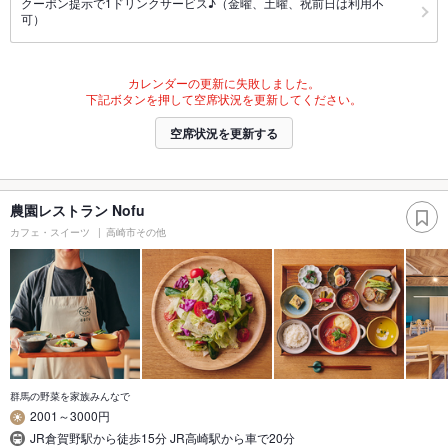
クーポン提示で1ドリンクサービス♪（金曜、土曜、祝前日は利用不
可）
カレンダーの更新に失敗しました。
下記ボタンを押して空席状況を更新してください。
空席状況を更新する
農園レストラン Nofu
カフェ・スイーツ
高崎市その他
群馬の野菜を家族みんなで
2001～3000円
JR倉賀野駅から徒歩15分 JR高崎駅から車で20分