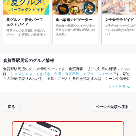
夏グルメ・宴会パーフ
食べ放題ナビゲーター
女子会完全ガイド
ェクトガイド
焼肉食べ放題やスイーツ食べ
女子会向けサービスが
放題など食べ放題お店探しの
ているお得なお店がい
幹事さんのお店探しを強力サ
決定版！
い！
ポート！お店探しの決定版！
倉賀野駅周辺のグルメ情報
倉賀野駅周辺のグルメ情報ページです。倉賀野駅エリアで注目の料理ジャンル
は、
しゃぶしゃぶ・すき焼き
、
台湾・香港料理
、
カフェ・スイーツ
です。駅か
らの距離で絞り込んだり、予算・こだわり条件を指定すれば、シーンや気分に
合ったお店がサクサク探せます。ご希望に合ったお店が見つからなかったら、
もっと見る
近隣の
高崎商科大学前駅
、
佐野のわたし駅
もチェックしてみてください。ホッ
トペッパーグルメなら、お得なクーポンはもちろん、こだわりメニュー
肉じゃ
が
や季節のおすすめ料理など、お店の最新情報をご紹介しているので安心！24
時間使える簡単便利なネット予約が使えるお店も拡大中です。友達どうしの飲
戻る
ページの先頭へ戻る
み会にも、会社の宴会にも、デートやパーティにもお得に便利にホットペッパ
ーグルメをご利用ください。