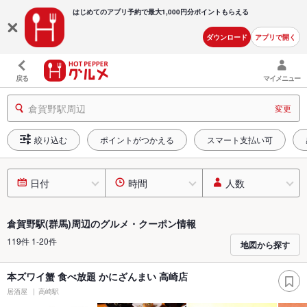
はじめてのアプリ予約で最大
1,000円分ポイントもらえる
ダウンロード
アプリで開く
戻る
マイメニュー
倉賀野駅周辺
変更
絞り込む
ポイントがつかえる
スマート支払い可
日付
時間
人数
倉賀野駅(群馬)周辺のグルメ・クーポン情報
119件 1-20件
地図から探す
本ズワイ蟹 食べ放題 かにざんまい 高崎店
居酒屋
高崎駅