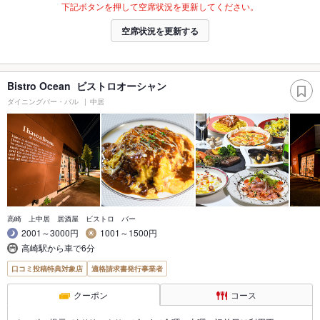
下記ボタンを押して空席状況を更新してください。
空席状況を更新する
Bistro Ocean ビストロオーシャン
ダイニングバー・バル
中居
高崎 上中居 居酒屋 ビストロ バー
2001～3000円
1001～1500円
高崎駅から車で6分
口コミ投稿特典対象店
適格請求書発行事業者
クーポン
コース