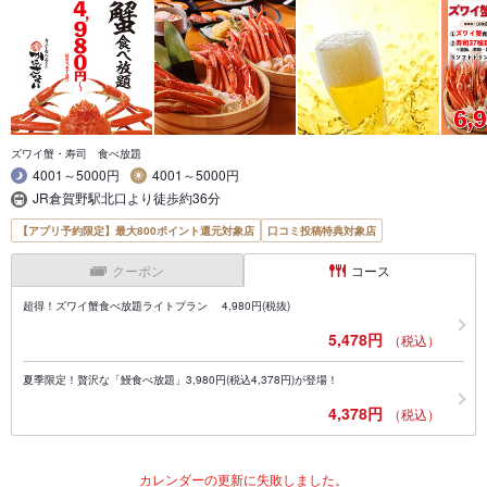
ズワイ蟹・寿司 食べ放題
4001～5000円
4001～5000円
JR倉賀野駅北口より徒歩約36分
【アプリ予約限定】最大800ポイント還元対象店
口コミ投稿特典対象店
クーポン
コース
超得！ズワイ蟹食べ放題ライトプラン 4,980円(税抜)
5,478円
（税込）
夏季限定！贅沢な「鰻食べ放題」3,980円(税込4,378円)が登場！
4,378円
（税込）
カレンダーの更新に失敗しました。