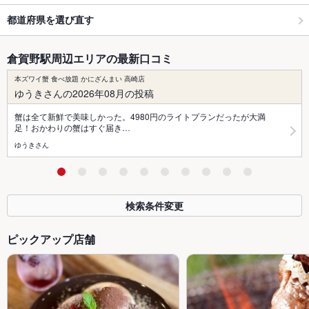
都道府県を選び直す
倉賀野駅周辺エリアの最新口コミ
本ズワイ蟹 食べ放題 かにざんまい 高崎店
ゆうきさんの2026年08月の投稿
蟹は全て新鮮で美味しかった。4980円のライトプランだったが大満
足！おかわりの蟹はすぐ届き…
ゆうきさん
検索条件変更
ピックアップ店舗