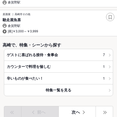
倉賀野駅
居酒屋
高崎市その他
馳走屋魚喜
倉賀野駅
[夜]￥3,000～￥3,999
高崎で、特集・シーンから探す
7
ゲストに喜ばれる接待・食事会
1
カウンターで料理を愉しむ
1
辛いものが食べたい！
特集一覧を見る
前へ
次へ