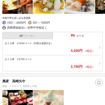
本格中華を楽しめる居酒屋
1501～2000円
501～1000円
高崎環状線沿い 佐野中学校近く
クーポン
コース
お１人様 ￥4200コース（2h飲み放題付き）
4,200円
（税込）
お１人様 ￥2700コース
2,700円
（税込）
萬家 高崎矢中
焼肉・ホルモン
高崎市その他