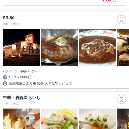
SR-50
洋食
中居
ハンバーグ・各種パーティー
1501～2000円
高崎駅東口より車10分 大きなｺﾝﾃﾅが目印
中華・居酒屋 らいち
中華
中居