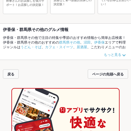
放題など食べ放題お店探しの
ているお得なお店がい
幹事さんのお店探しを強力サ
決定版！
い！
ポート！お店探しの決定版！
伊香保・群馬県その他のグルメ情報
伊香保・群馬県その他で注目の特集や季節のおすすめ情報から簡単お店検索！
伊香保・群馬県その他のおすすめの
群馬県その他
、
沼田
、
伊香保
エリアで料理
ジャンルは
うどん・そば
、
カフェ・スイーツ
、
居酒屋
、こだわりメニューのお
店探しはいかがですか。ホットペッパーグルメなら、お得なクーポンはもちろ
もっと見る
ん、とっておきのメニューや季節のおすすめ料理など、お店の最新情報をご紹
介しているので安心！24時間使える簡単便利なネット予約が使えるお店も拡大
中です。友達どうしの飲み会にも、会社の宴会にも、デートやパーティーにも
お得に便利にホットペッパーグルメをご利用ください。
戻る
ページの先頭へ戻る