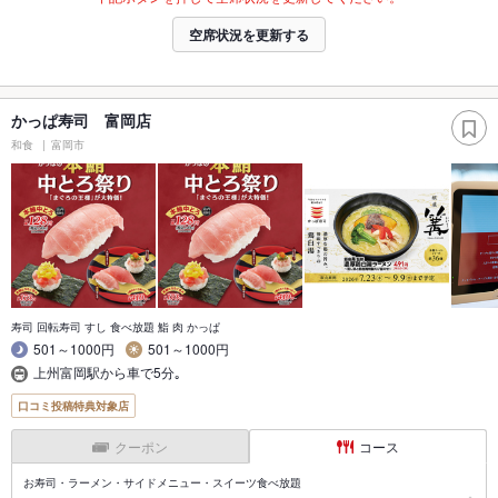
空席状況を更新する
かっぱ寿司 富岡店
和食
富岡市
寿司 回転寿司 すし 食べ放題 鮨 肉 かっぱ
501～1000円
501～1000円
上州富岡駅から車で5分｡
口コミ投稿特典対象店
クーポン
コース
お寿司・ラーメン・サイドメニュー・スイーツ食べ放題