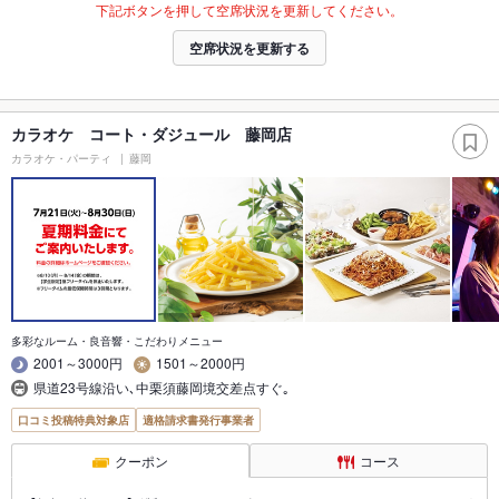
下記ボタンを押して空席状況を更新してください。
空席状況を更新する
カラオケ コート・ダジュール 藤岡店
カラオケ・パーティ
藤岡
多彩なルーム・良音響・こだわりメニュー
2001～3000円
1501～2000円
県道23号線沿い､中栗須藤岡境交差点すぐ｡
口コミ投稿特典対象店
適格請求書発行事業者
クーポン
コース