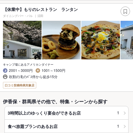
【休業中】もりのレストラン ランタン
ダイニングバー・バル
沼田
キャンプ場にあるアメリカンダイナー
2001～3000円
1001～1500円
吹割の滝のﾊﾞｽ停から徒歩15分
口コミ投稿特典対象店
伊香保・群馬県その他で、特集・シーンから探す
1
3時間以上のゆっくり宴会ができるお店
1
食べ放題プランのあるお店