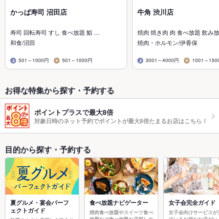
かっぱ寿司 沼田店
牛角 渋川店
寿司 回転寿司 すし 食べ放題 鮨 …
焼肉 焼き肉 肉 食べ放題 飲み
和食/沼田
焼肉・ホルモン/伊香保
501～1000円
501～1000円
3001～4000円
1001～150
お得な特集から探す・予約する
ポイントプラスで最大8倍
対象日時のネット予約でポイントが最大8倍たまるお店はこちら！
目的から探す・予約する
夏グルメ・宴会パーフ
食べ放題ナビゲーター
女子会完全ガイド
ェクトガイド
焼肉食べ放題やスイーツ食べ
女子会向けサービスが