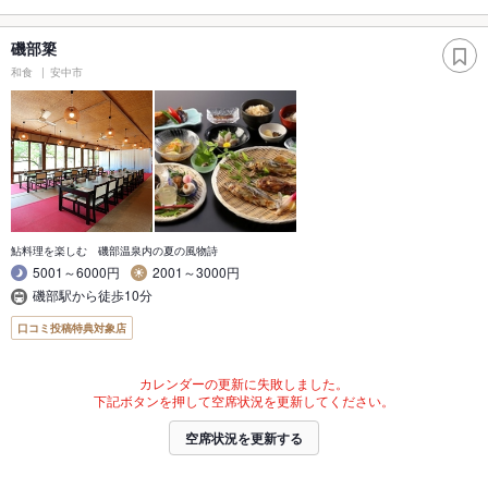
磯部簗
和食
安中市
鮎料理を楽しむ 磯部温泉内の夏の風物詩
5001～6000円
2001～3000円
磯部駅から徒歩10分
口コミ投稿特典対象店
カレンダーの更新に失敗しました。
下記ボタンを押して空席状況を更新してください。
空席状況を更新する