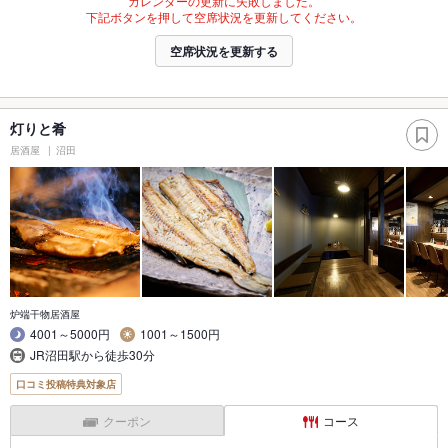
カレンダーの更新に失敗しました。
下記ボタンを押して空席状況を更新してください。
空席状況を更新する
灯りと肴
居酒屋
沼田
炉端干物居酒屋
4001～5000円
1001～1500円
JR沼田駅から徒歩30分
口コミ投稿特典対象店
クーポン
コース