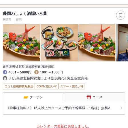
藤岡わしょく酒場いろ葉
居酒屋
藤岡
藤岡/新町/倉賀野/居酒屋/和食/海鮮/個室
4001～5000円
1001～1500円
JR八高線北藤岡駅出口より徒歩約7分 完全個室完備
口コミ投稿特典対象店
COIN+支払い可
スマート支払い可
クーポン
コース
《幹事様無料！》15人以上のコースご予約で幹事様（1名様）無料♪
カレンダーの更新に失敗しました。