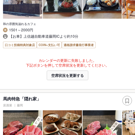
和の雰囲気溢れるカフェ
1501～2000円
【お車】上信越自動車道藤岡ICより約10分
口コミ投稿特典対象店
COIN+支払い可
適格請求書発行事業者
カレンダーの更新に失敗しました。
下記ボタンを押して空席状況を更新してください。
空席状況を更新する
馬肉特急「隠れ家」
居酒屋
藤岡