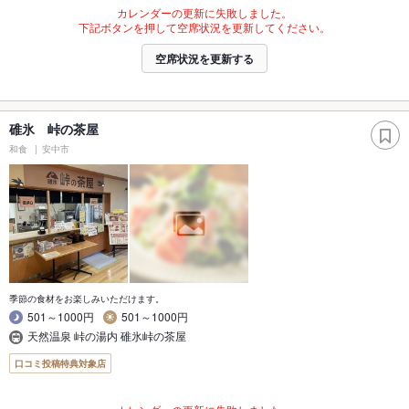
カレンダーの更新に失敗しました。
下記ボタンを押して空席状況を更新してください。
空席状況を更新する
碓氷 峠の茶屋
和食
安中市
季節の食材をお楽しみいただけます。
501～1000円
501～1000円
天然温泉 峠の湯内 碓氷峠の茶屋
口コミ投稿特典対象店