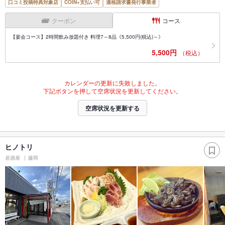
口コミ投稿特典対象店
COIN+支払い可
適格請求書発行事業者
クーポン
コース
【宴会コース】2時間飲み放題付き 料理7～8品《5,500円(税込)～》
5,500円
（税込）
カレンダーの更新に失敗しました。
下記ボタンを押して空席状況を更新してください。
空席状況を更新する
ヒノトリ
居酒屋
藤岡