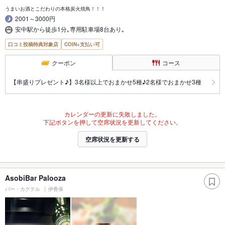
うまいお酒とこだわりの本格炭火焼鳥！！！
2001～3000円
安中駅から徒歩1分｡専用駐車場8台あり｡
口コミ投稿特典対象店
COIN+支払い可
クーポン
コース
【串盛りプレゼント♪】3名様以上でおまかせ5種♪2名様でおまかせ3種
カレンダーの更新に失敗しました。
下記ボタンを押して空席状況を更新してください。
空席状況を更新する
AsobiBar Palooza
バー・カクテル
伊香保