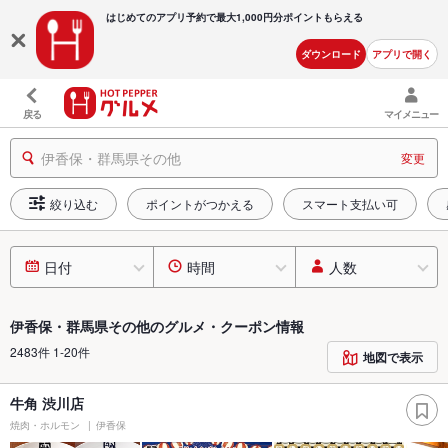
はじめてのアプリ予約で最大
1,000円分ポイントもらえる
ダウンロード
アプリで開く
戻る
マイメニュー
伊香保・群馬県その他
変更
絞り込む
ポイントがつかえる
スマート支払い可
日付
時間
人数
伊香保・群馬県その他のグルメ・クーポン情報
2483件 1-20件
地図で表示
牛角 渋川店
焼肉・ホルモン
伊香保