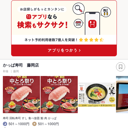
かっぱ寿司 藤岡店
和食
藤岡
寿司 回転寿司 すし 食べ放題 鮨 肉 かっぱ
501～1000円
501～1000円