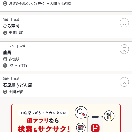
県道3号線沿い｡ﾌｧﾐﾘｰﾌﾞｯｸ大間々店の隣
和食
赤城
ひろ寿司
東新川駅
ラーメン
赤城
龍昌
赤城駅
[昼]～￥999
和食
赤城
石原屋うどん店
大間々駅