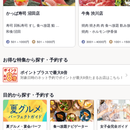
かっぱ寿司 沼田店
牛角 渋川店
寿司 回転寿司 すし 食べ放題 鮨 …
焼肉 焼き肉 肉 食べ放題 飲み
和食/沼田
焼肉・ホルモン/伊香保
501～1000円
501～1000円
3001～4000円
1001～150
お得な特集から探す・予約する
ポイントプラスで最大8倍
対象日時のネット予約でポイントが最大8倍たまるお店はこちら！
目的から探す・予約する
夏グルメ・宴会パーフ
食べ放題ナビゲーター
女子会完全ガイド