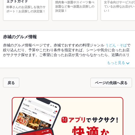
ェクトガイド
焼肉食べ放題やスイーツ食べ
女子会向けサービスが
放題など食べ放題お店探しの
ているお得なお店がい
幹事さんのお店探しを強力サ
決定版！
い！
ポート！お店探しの決定版！
赤城のグルメ情報
赤城のグルメ情報ページです。赤城でおすすめの料理ジャンル
うどん・そば
で
絞り込んだり、予算やこだわり条件を指定すれば、シーンや気分に合ったお店
がサクサク探せます。ご希望に合ったお店が見つからなかったら、近隣のエリ
ア
群馬県その他
、
沼田
、
伊香保
もチェックしてみてください。ホットペッパー
もっと見る
グルメなら、お得なクーポンはもちろん、こだわりメニュー
そば
、
とんかつ
、
ソーセージ
や季節のおすすめ料理など、お店の最新情報をご紹介しているので
安心！24時間使える簡単便利なネット予約が使えるお店も拡大中です。友達ど
うしの飲み会にも、会社の宴会にも、デートやパーティーにもお得に便利にホ
戻る
ページの先頭へ戻る
ットペッパーグルメをご利用ください。