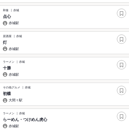
和食
赤城
点心
赤城駅
居酒屋
赤城
灯
赤城駅
ラーメン
赤城
十勝
赤城駅
その他グルメ
赤城
初蝶
大間々駅
ラーメン
赤城
らーめん・つけめん虎心
赤城駅