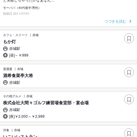
モーパパ（40代後半/男性）
投稿日 2011/07/01
つづきを読む
カフェ・スイーツ
赤城
もか灯
赤城駅
[昼]～￥999
居酒屋
赤城
酒希食菜亭大将
赤城駅
その他グルメ
赤城
株式会社大間々ゴルフ練習場食堂部・宴会場
赤城駅
[夜]￥2,000～￥2,999
洋食
赤城
いこいレストラン