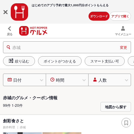
はじめてのアプリ予約で最大
1,000円分ポイントもらえる
ダウンロード
アプリで開く
戻る
マイメニュー
赤城
変更
絞り込む
ポイントがつかえる
スマート支払い可
日付
時間
人数
赤城のグルメ・クーポン情報
99件 1-20件
地図から探す
創彩食さと
創作料理
赤城