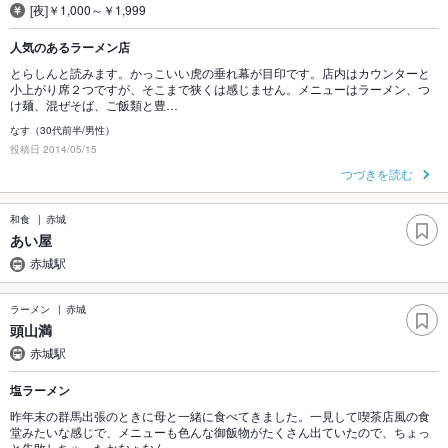
[夜]￥1,000～￥1,999
人気のあるラーメン店
とらしんと読みます。かっこいい虎の垂れ幕が目印です。店内はカウンターと
小上がり席２つですが、そこまで狭くは感じません。メニューはラーメン、つ
け麺、混ぜそば、ご飯類と豊…
なす（30代前半/男性）
投稿日 2014/05/15
つづきを読む
和食
赤城
あい屋
赤城駅
ラーメン
赤城
頭山満
赤城駅
塩ラーメン
昨年末の群馬出張のときに母と一緒に食べてきました。一見して喫茶店風の食
堂みたいな感じで、メニューも色んな御飯物がたくさん出ていたので、ちょっ
と失敗しちゃったかなぁなん…