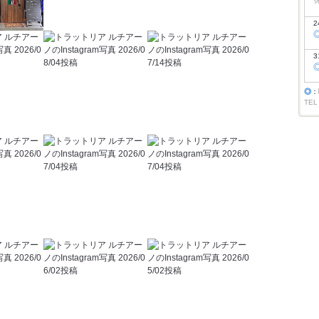
2
3
◎
：
TEL