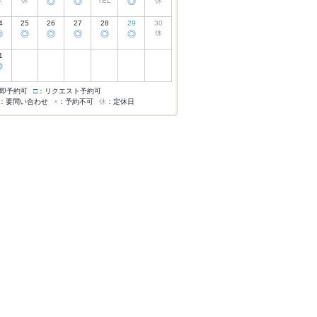
休
休
◎
◎
TEL
◎
休
4
25
26
27
28
29
30
◎
◎
◎
◎
◎
◎
休
1
◎
即予約可
□
：リクエスト予約可
：要問い合わせ
×
：予約不可
休
：定休日