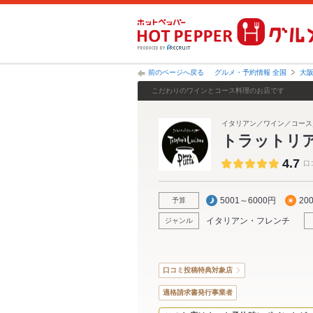
前のページへ戻る
グルメ・予約情報 全国
大
こだわりのワインとコース料理のお店です
イタリアン／ワイン／コース
トラットリ
4.7
口
5001～6000円
20
予算
イタリアン・フレンチ
ジャンル
口コミ投稿特典対象店
適格請求書発行事業者