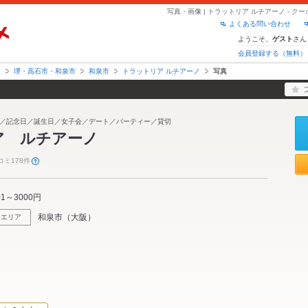
写真・画像 | トラットリア ルチアーノ - 
よくある問い合わせ
ようこそ、
さん
ゲスト
会員登録する（無料）
阪
堺・高石市・和泉市
和泉市
トラットリア ルチアーノ
写真
／記念日／誕生日／女子会／デート／パーティー／貸切
ア ルチアーノ
コミ178件
01～3000円
和泉市
（
大阪
）
エリア