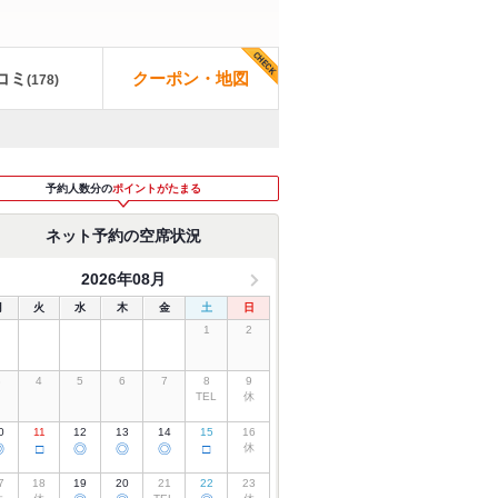
コミ
クーポン・地図
(
178
)
予約人数分の
ポイントがたまる
ネット予約の空席状況
2026年08月
月
火
水
木
金
土
日
1
2
3
4
5
6
7
8
9
TEL
休
0
11
12
13
14
15
16
◎
□
◎
◎
◎
□
休
7
18
19
20
21
22
23