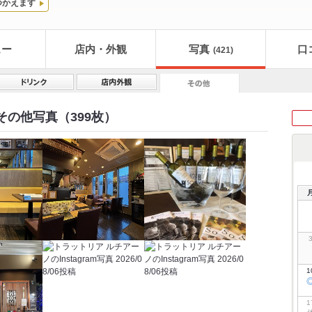
つかえます
ュー
店内・外観
写真
口
(421)
その他写真（399枚）
1
1