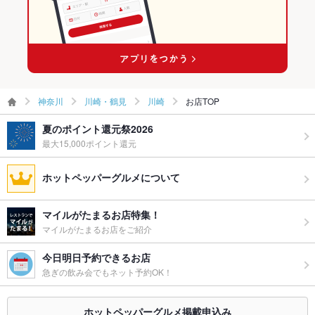
ウェディン
最大32名様まで宴会OK 【川崎 個室 飲み放題】
グパーティ
川崎の海鮮ランキング
ー二次会
備考
－
神奈川
川崎・鶴見
川崎
お店TOP
夏のポイント還元祭2026
最大15,000ポイント還元
ホットペッパーグルメについて
マイルがたまるお店特集！
マイルがたまるお店をご紹介
今日明日予約できるお店
急ぎの飲み会でもネット予約OK！
ホットペッパーグルメ掲載申込み