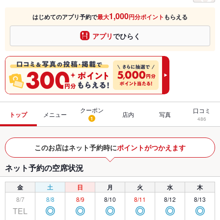
1,000
はじめてのアプリ予約で
最大
円分ポイント
もらえる
アプリ
でひらく
クーポン
口コミ
トップ
メニュー
店内
写真
1
486
このお店はネット予約時に
ポイントがつかえます
ネット予約の空席状況
金
土
日
月
火
水
木
8/7
8/8
8/9
8/10
8/11
8/12
8/13
TEL
◎
◎
◎
◎
◎
◎