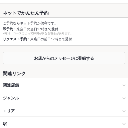
最大宴会収
32人(最大宴会人数は32名様で貸切も可能です。川崎での大人
容人数
数宴会に！)
ネットでかんたん予約
個室
あり ：川崎で6名様向けの掘りごたつ式の個室、4名様向けのテ
ご予約ならネット予約が便利です。
ーブル個室など様々な個室をご用意。川崎 飲み放題
即予約
：来店日の当日17時まで受付
※曜日、コースによって締切が異なる場合があります。
座敷
リクエスト予約
：来店日の前日17時まで受付
なし ：刺身居酒屋うおや一丁川崎砂子店は宴会や飲み会だけで
はなく接待や会食などにもご利用頂けます。
掘りごたつ
あり ：広々とした掘りごたつの個室席も。少人数のワイワイ飲
お店からのメッセージに登録する
みや中規模の飲み会・宴会などに最適！川崎 個室
カウンター
なし
関連リンク
ソファー
なし
関連店舗
テラス席
なし
うおや一丁
ジャンル
貸切
貸切不可
うおや一丁 新宿三光町店
居酒屋
エリア
設備
うおや一丁 浦和店
海鮮
川崎
駅
Wi-Fi
あり