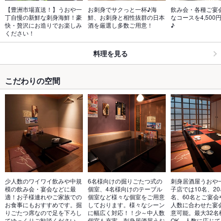
【豊洲市場直送！】うおや一
お刺身でサクっと一杯♪海
飲み会・各種ご宴
丁自慢の新鮮な刺身海鮮！豪
鮮、お刺身と相性抜群の日本
なコースを4,500
快・贅沢にお造りでお楽しみ
酒を厳選し多数ご用意！
♪
ください！
料理を見る
こだわりの空間
少人数のワイワイ飲みや中規
6名様向けの掘りごたつ式の
刺身居酒屋うおや
模の飲み会・宴会などに最
個室、4名様向けのテーブル
子店では10名、20
適！お子様連れやご家族での
個室など様々な個室をご用意
名、60名とご宴会
お食事にもおすすめです。掘
しております。様々なシーン
人数に合わせた宴
りごたつ席なので足を下ろし
に幅広く対応！！少～中人数
意可能。最大32名
てゆっくりご歓談ください。
個室も充実。刺身居酒屋うお
OK。人数に応じ