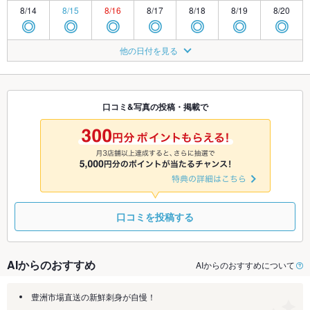
8/14
8/15
8/16
8/17
8/18
8/19
8/20
◎
◎
◎
◎
◎
◎
◎
8/21
8/22
8/23
8/24
8/25
8/26
8/27
他の日付を見る
◎
◎
◎
◎
◎
◎
◎
8/28
8/29
8/30
8/31
9/1
9/2
9/3
◎
◎
◎
◎
◎
◎
◎
口コミ&写真の投稿・掲載で
9/4
9/5
9/6
9/7
9/8
9/9
9/10
◎
◎
◎
◎
◎
◎
◎
口コミを投稿する
AIからのおすすめ
AIからのおすすめについて
豊洲市場直送の新鮮刺身が自慢！