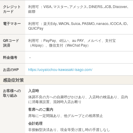
クレジット
利用可 ：VISA､マスター､アメックス､DINERS､JCB､Discover､
カード
銀聯
電子マネー
利用可 ：楽天Edy､WAON､Suica､PASMO､nanaco､ICOCA､iD､
QUICPay
QRコード
利用可 ：PayPay、d払い、au PAY、メルペイ、支付宝
決済
（Alipay）、微信支付（WeChat Pay）
料金備考
－
お店のHP
https://uoyaicchou-kawasaki-isago.com/
感染症対策
お客様への
入店時
取り組み
体調不良の方への自粛呼びかけあり、入店時の検温あり、店内
に消毒液設置、混雑時入店お断り
客席へのご案内
席毎に一定間隔あり、他グループとの相席禁止
会計処理
非接触型決済あり、現金等受け渡し時の手渡しなし