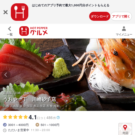
はじめてのアプリ予約で最大
1,000円分ポイントもらえる
ダウンロード
アプリで開く
一覧
マイメニュー
居酒屋 | 川崎 | 神奈川県
うおや一丁 川崎砂子店
川崎 居酒屋 宴会 個室 飲み放題 和食 海鮮
4.1
486
口コミ
件
3001～4000円
501～1000円
ただいま営業中
11:30～23:00