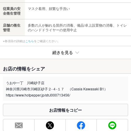
従業員の安
マスク着用、頻繁な手洗い
全衛生管理
店舗の衛生
多数の人が触れる箇所の消毒、備品/卓上設置物の消毒、トイレ
管理
のハンドドライヤーの使用中止
※各項目の詳細は
こちら
をご確認ください。
続きを見る
たばこ
お店の情報をシェア
禁煙・喫煙
全席禁煙
うおや一丁 川崎砂子店
喫煙専用室
あり
神奈川県川崎市川崎区砂子２-４-１７ （Cassia Kawasaki B1）
https://www.hotpepper.jp/strJ000713456/
※2020年4月1日～受動喫煙対策に関する法律が施行されています。正しい情報はお店へお問い
合わせください。
お店情報をコピー
お席
総席数
170席(10名、20名、30名と宴会の人数に合わせた宴会場をご用
意。)