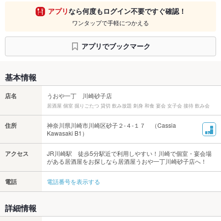
アプリ
なら何度もログイン不要ですぐ確認！
ワンタップで手軽につかえる
アプリでブックマーク
基本情報
店名
うおや一丁 川崎砂子店
居酒屋 個室 掘りごたつ 貸切 飲み放題 刺身 和食 宴会 女子会 接待 飲み会
住所
神奈川県川崎市川崎区砂子２-４-１７ （Cassia
Kawasaki B1）
アクセス
JR川崎駅 徒歩5分駅近で利用しやすい！川崎で個室・宴会場
がある居酒屋をお探しなら居酒屋うおや一丁川崎砂子店へ！
電話
電話番号を表示する
詳細情報