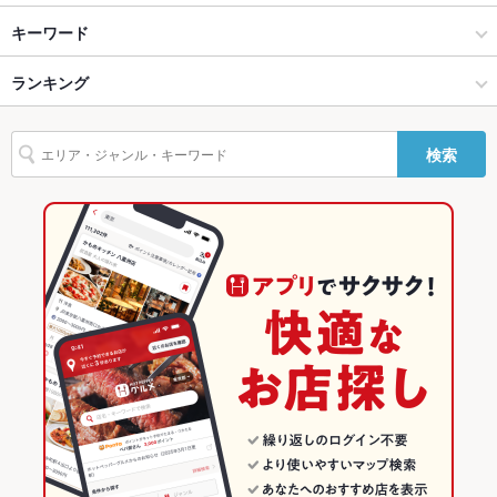
川崎・鶴見 × 居酒屋
川崎 × 居酒屋
川崎駅
キーワード
バリアフリ
なし ：川崎駅徒歩5分。鮮魚を使用したお刺身とこだわりの日
ー
本酒がおすすめ。【川崎 個室 飲み放題】
川崎・鶴見 × 海鮮
川崎 × 海鮮
京急川崎駅
ランキング
からあげ
エビ料理
刺身
天ぷら
茶碗蒸し
餃子
デザート
駐車場
なし ：川崎での宴会、接待、同窓会など各種シーンにご利用く
ださい。【川崎 個室 飲み放題】
川崎駅 × 居酒屋
神奈川
神奈川のグルメランキング
検索
その他設備
最大宴会人数は32名様まで！ 2時間飲み放題付き宴会コースは
川崎駅 × 海鮮
神奈川 × 居酒屋
神奈川の居酒屋ランキング
全7品3500円～
その他
神奈川 × 海鮮
神奈川の海鮮ランキング
飲み放題
あり ：全コース2時間飲み放題付きで4500円～ご用意しており
川崎・鶴見のグルメランキング
ます。にぎやかな集まりにも。【川崎 個室 飲み放題】
食べ放題
なし ：川崎駅周辺の居酒屋で宴会なら個室や団体宴会場完備の
川崎・鶴見の居酒屋ランキング
うおや一丁川崎砂子店で決まり！川崎 個室 飲み放題
川崎・鶴見の海鮮ランキング
お酒
焼酎充実、日本酒充実
川崎のグルメランキング
お子様連れ
お子様連れOK ：喫煙席と禁煙席が分煙されておりますので、
お子様連れのお客様にもおすすめです。【川崎 個室 飲み放題】
川崎の居酒屋ランキング