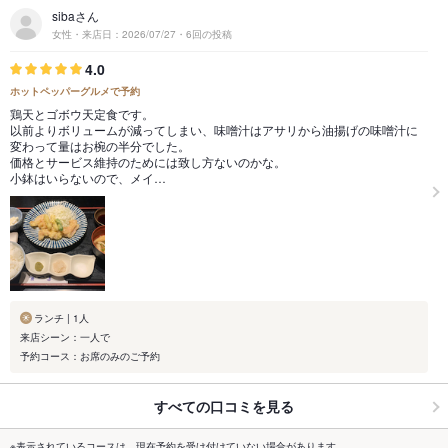
sibaさん
女性・来店日：2026/07/27・6回の投稿
4.0
ホットペッパーグルメで予約
鶏天とゴボウ天定食です。
以前よりボリュームが減ってしまい、味噌汁はアサリから油揚げの味噌汁に
変わって量はお椀の半分でした。
価格とサービス維持のためには致し方ないのかな。
小鉢はいらないので、メイ…
ランチ | 1人
来店シーン：一人で
予約コース：お席のみのご予約
すべての口コミを見る
※表示されているコースは、現在予約を受け付けていない場合があります。