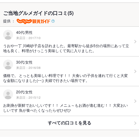
ご当地グルメガイドの口コミ(5)
提供 ：
40代/男性
来店日：2017/10
うおや一丁 川崎砂子店を訪れました。最寄駅から徒歩5分の場所にあって立
地も良く、料理がけっこう美味しくて気に入りました。
30代/女性
来店日：2016/08
価格で。 とっとも美味しい料理です！！ 大食いの子供を連れて行くと大変
な金額になりました(ｰｰ;) 夫婦で行きたい場所です。
20代/女性
来店日：2015/12
お刺身が新鮮でおいしいです！！ メニュ～もお酒が進む進む！！ 大変おい
しいです 魚が食べたくなったらぜひぜひ
すべての口コミを見る