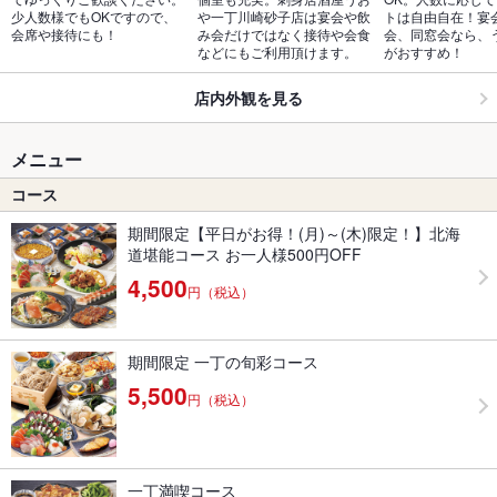
少人数様でもOKですので、
や一丁川崎砂子店は宴会や飲
トは自由自在！宴
会席や接待にも！
み会だけではなく接待や会食
会、同窓会なら、
などにもご利用頂けます。
がおすすめ！
店内外観を見る
メニュー
コース
期間限定【平日がお得！(月)～(木)限定！】北海
道堪能コース お一人様500円OFF
4,500
円（税込）
期間限定 一丁の旬彩コース
5,500
円（税込）
一丁満喫コース