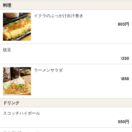
料理
イクラのぶっかけ出汁巻き
803円
枝豆
\330
ラーメンサラダ
\858
ドリンク
スコッチハイボール
550円