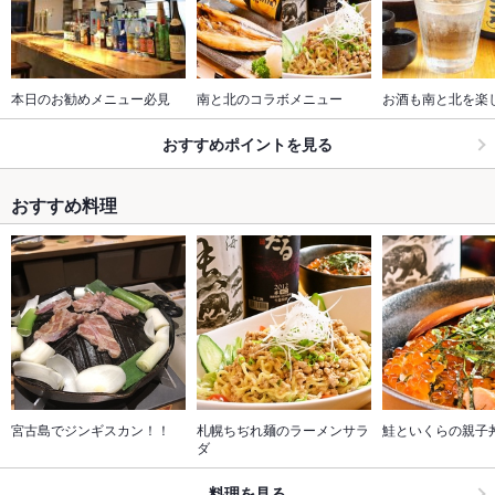
本日のお勧めメニュー必見
南と北のコラボメニュー
お酒も南と北を楽
おすすめポイントを見る
おすすめ料理
宮古島でジンギスカン！！
札幌ちぢれ麺のラーメンサラ
鮭といくらの親子
ダ
料理を見る