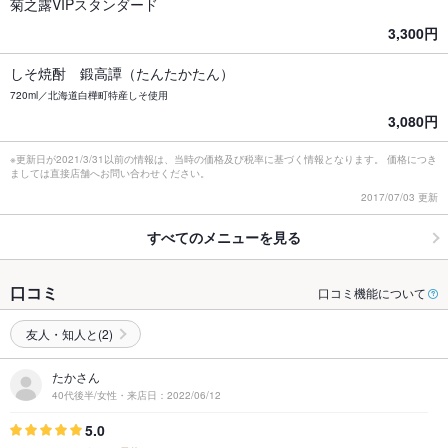
菊之露VIPスタンダード
3,300円
しそ焼酎 鍛高譚（たんたかたん）
720ml／北海道白樺町特産しそ使用
3,080円
※更新日が2021/3/31以前の情報は、当時の価格及び税率に基づく情報となります。 価格につき
ましては直接店舗へお問い合わせください。
2017/07/03 更新
すべてのメニューを見る
口コミ
口コミ機能について
友人・知人と(2)
たかさん
40代後半/女性・来店日：2022/06/12
5.0