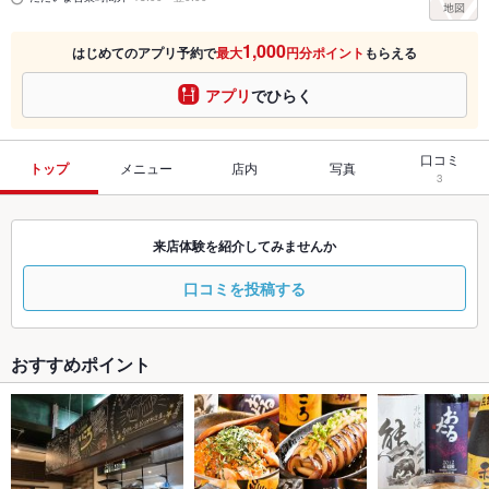
1,000
はじめてのアプリ予約で
最大
円分ポイント
もらえる
アプリ
でひらく
口コミ
トップ
メニュー
店内
写真
3
来店体験を紹介してみませんか
口コミを投稿する
おすすめポイント