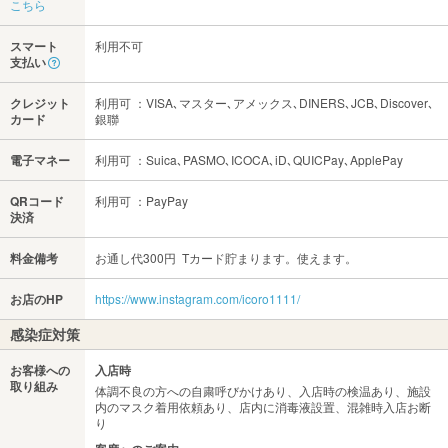
こちら
スマート
利用不可
支払い
クレジット
利用可 ：VISA､マスター､アメックス､DINERS､JCB､Discover､
カード
銀聯
電子マネー
利用可 ：Suica､PASMO､ICOCA､iD､QUICPay､ApplePay
QRコード
利用可 ：PayPay
決済
料金備考
お通し代300円 Tカード貯まります。使えます。
お店のHP
https://www.instagram.com/icoro1111/
感染症対策
お客様への
入店時
取り組み
体調不良の方への自粛呼びかけあり、入店時の検温あり、施設
内のマスク着用依頼あり、店内に消毒液設置、混雑時入店お断
り