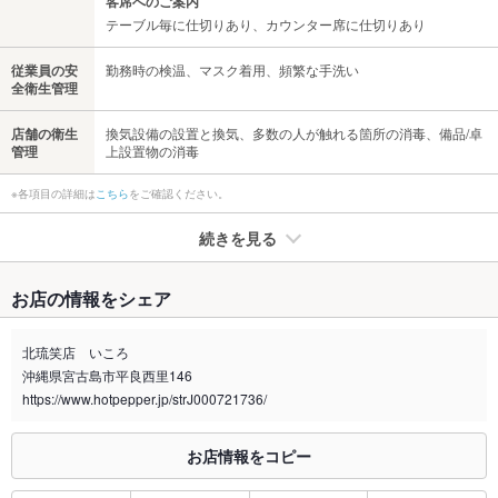
客席へのご案内
テーブル毎に仕切りあり、カウンター席に仕切りあり
従業員の安
勤務時の検温、マスク着用、頻繁な手洗い
全衛生管理
店舗の衛生
換気設備の設置と換気、多数の人が触れる箇所の消毒、備品/卓
管理
上設置物の消毒
※各項目の詳細は
こちら
をご確認ください。
続きを見る
たばこ
お店の情報をシェア
禁煙・喫煙
全席喫煙可
お子様ご来店時又は、新型コロナ対策として換気の為、店外で
北琉笑店 いころ
喫煙お願いする場合があります。
沖縄県宮古島市平良西里146
喫煙専用室
https://www.hotpepper.jp/strJ000721736/
なし
※2020年4月1日～受動喫煙対策に関する法律が施行されています。正しい情報はお店へお問い
お店情報をコピー
合わせください。
お席