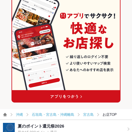
沖縄 × 居酒屋
石垣島・宮古島・沖縄離島のグルメランキング
バリアフリ
なし
沖縄 × 創作
石垣島・宮古島・沖縄離島の居酒屋ランキング
ー
宮古島のグルメランキング
駐車場
なし
その他設備
－
宮古島の居酒屋ランキング
その他
飲み放題
なし ：3000円～人数に合わせて料理
食べ放題
なし
お酒
カクテル充実、焼酎充実、日本酒充実、ワイン充実
お子様連れ
お子様連れ不可
ウェディン
－
グパーティ
沖縄
石垣島・宮古島・沖縄離島
宮古島
お店TOP
ー二次会
夏のポイント還元祭2026
お祝い・サ
可
最大15,000ポイント還元