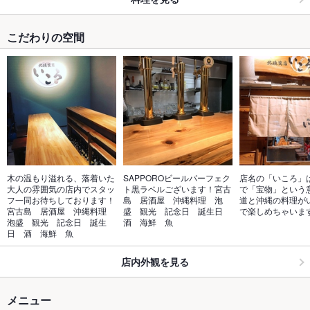
こだわりの空間
木の温もり溢れる、落着いた
SAPPOROビールパーフェク
店名の「いころ」
大人の雰囲気の店内でスタッ
ト黒ラベルございます！宮古
で「宝物」という
フ一同お待ちしております！
島　居酒屋　沖縄料理　泡
道と沖縄の料理が
宮古島　居酒屋　沖縄料理　
盛　観光　記念日　誕生日　
で楽しめちゃいま
泡盛　観光　記念日　誕生
酒　海鮮　魚
日　酒　海鮮　魚
店内外観を見る
メニュー