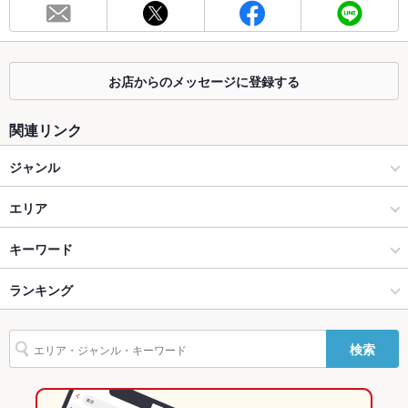
総席数
38席
最大宴会収
38人(（38～40名様）)
容人数
お店からのメッセージに登録する
個室
なし ：テーブル席15名 網焼き席10名団体様可能
関連リンク
座敷
なし
ジャンル
掘りごたつ
なし
居酒屋
エリア
カウンター
あり ：厨房カウンター5名ドリンクカウンター5名、2名
創作
宮古島
キーワード
ソファー
なし
石垣島・宮古島・沖縄離島 × 居酒屋
宮古島 × 居酒屋
ランキング
からあげ
沖縄料理
刺身
フライドポテト
豆腐料理
天ぷら
親子丼
テラス席
なし
餃子
チャーハン
石垣島・宮古島・沖縄離島 × 創作
宮古島 × 創作
沖縄のグルメランキング
貸切
貸切不可 ：応相談
検索
沖縄
沖縄の居酒屋ランキング
設備
Wi-Fi
なし