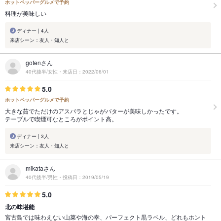
ホットペッパーグルメで予約
料理が美味しい
ディナー | 4人
来店シーン：友人・知人と
gotenさん
40代後半/女性・来店日：2022/06/01
5.0
ホットペッパーグルメで予約
大きな茹でただけのアスパラとじゃがバターが美味しかったです。
テーブルで喫煙可なところがポイント高。
ディナー | 3人
来店シーン：友人・知人と
mikataさん
40代後半/男性・投稿日：2019/05/19
5.0
北の味堪能
宮古島では味わえない山菜や海の幸、パーフェクト黒ラベル、どれもホント