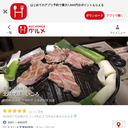
はじめてのアプリ予約で最大
1,000円分ポイントもらえる
ダウンロード
アプリで開く
一覧
マイメニュー
居酒屋 | 宮古島 | 沖縄県
北琉笑店 いころ
宮古島 居酒屋 沖縄料理 北海道料理 泡盛
-
3
口コミ
件
2026年1月以降の口コミ5件以上で評点が表示されます
3001～4000円
ただいま営業時間外
18:00～翌0:00