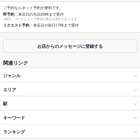
個室
なし ：個室はございませんが、皆様で楽しんで頂けます
ご予約ならネット予約が便利です。
即予約
：来店日の当日20時まで受付
※曜日、コースによって締切が異なる場合があります。
座敷
なし ：座敷はございませんが、お席等ご要望ございましたら、
リクエスト予約
：来店日の前日17時まで受付
店舗へお問い合わせ下さい
掘りごたつ
なし ：掘りごたつはございませんが、テーブル席にてお楽しみ
頂けます♪
お店からのメッセージに登録する
カウンター
なし
関連リンク
ソファー
なし
ジャンル
テラス席
なし
イタリアン・フレンチ
エリア
貸切
貸切可 ：通常25名様～。少人数での貸切りもお気軽にご相談く
ださい。
イタリアン
国立
駅
設備
国立・国分寺 × イタリアン・フレンチ
国立 × イタリアン・フレンチ
国立駅
キーワード
Wi-Fi
なし
国立・国分寺 × イタリアン
国立 × イタリアン
ランキング
エビ料理
バーニャカウダ
パスタ
カルボナーラ
ボロネーゼ
ニョッキ
バリアフリ
なし ：お手伝いが必要な方は、お気軽にスタッフまでお声掛け
ー
下さい