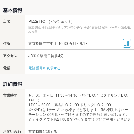
基本情報
店名
PIZZETTO (ピッツェット)
国立/誕生日/記念日/イタリアン/ランチ/女子会/ 宴会/隠れ家/パーティ/宴会/飲
み放題
住所
東京都国立市中１-10-30 石川ビル1F
アクセス
JR国立駅南口徒歩4分
電話
電話番号を表示する
詳細情報
営業時間
月、火、木～日: 11:30～14:30 （料理L.O. 14:00 ドリンクL.O.
14:00）
17:00～22:00 （料理L.O. 21:00 ドリンクL.O. 21:00）
☆4/24迄は1テーブル4枚様までと致します。5名様以上はパー
テーションを利用させて頂きますのでご理解お願い致します。
☆テイクアウトも21:00までやってます！ぜひご利用ください♪
お問い合わ
営業時間に準ずる