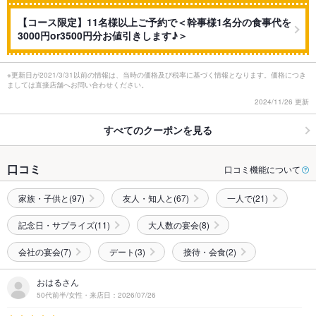
【コース限定】11名様以上ご予約で＜幹事様1名分の食事代を
3000円or3500円分お値引きします♪＞
※更新日が2021/3/31以前の情報は、当時の価格及び税率に基づく情報となります。価格につき
ましては直接店舗へお問い合わせください。
2024/11/26 更新
すべてのクーポンを見る
口コミ
口コミ機能について
家族・子供と(97)
友人・知人と(67)
一人で(21)
記念日・サプライズ(11)
大人数の宴会(8)
会社の宴会(7)
デート(3)
接待・会食(2)
おはるさん
50代前半/女性・来店日：2026/07/26