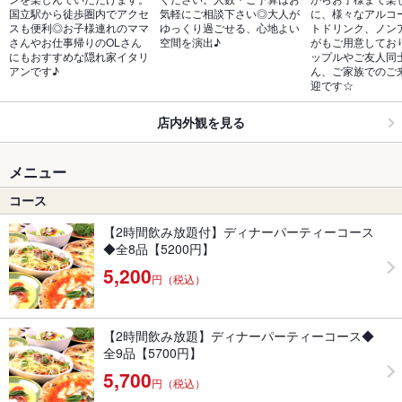
国立駅から徒歩圏内でアクセ
気軽にご相談下さい◎大人が
に、様々なアルコ
スも便利◎お子様連れのママ
ゆっくり過ごせる、心地よい
トドリンク、ノン
さんやお仕事帰りのOLさん
空間を演出♪
がもご用意してお
にもおすすめな隠れ家イタリ
ップルやご友人同
アンです♪
ん、ご家族でのご
迎です☆
店内外観を見る
メニュー
コース
【2時間飲み放題付】ディナーパーティーコース
◆全8品【5200円】
5,200
円（税込）
【2時間飲み放題】ディナーパーティーコース◆
全9品【5700円】
5,700
円（税込）