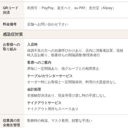
QRコード
利用可 ：PayPay、楽天ペイ、au PAY、支付宝（Alipay）
決済
料金備考
店舗へお問い合わせ下さい
感染症対策
お客様への
入店時
取り組み
体調不良の方への自粛呼びかけあり、店内に消毒液設置、混雑
時入店お断り、順番待ちの間隔調整/整理券発行
客席へのご案内
席毎に一定間隔あり、他グループとの相席禁止
テーブル/カウンターサービス
オーダー時にお客様と一定間隔保持、料理の大皿提供なし
会計処理
非接触型決済あり、現金等受け渡し時の手渡しなし
テイクアウトサービス
テイクアウト用待ちスペースあり
従業員の安
勤務時の検温、マスク着用、頻繁な手洗い
全衛生管理