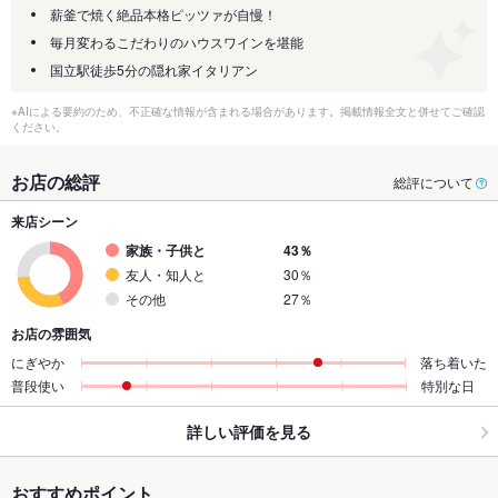
薪釜で焼く絶品本格ピッツァが自慢！
毎月変わるこだわりのハウスワインを堪能
国立駅徒歩5分の隠れ家イタリアン
※AIによる要約のため、不正確な情報が含まれる場合があります。掲載情報全文と併せてご確認
ください。
お店の総評
総評について
来店シーン
家族・子供と
43％
友人・知人と
30％
その他
27％
お店の雰囲気
にぎやか
落ち着いた
普段使い
特別な日
詳しい評価を見る
おすすめポイント