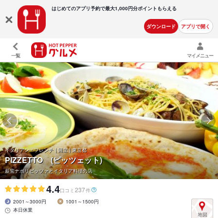
はじめてのアプリ予約で最大
1,000円分ポイントもらえる
ダウンロード
アプリで開く
一覧
マイメニュー
イタリアン・フレンチ | 国立 | 東京都
PIZZETTO (ピッツェット)
薪窯ナポリピッツァとイタリア料理の店
4.4
237
口コミ
件
2001～3000円
1001～1500円
本日休業