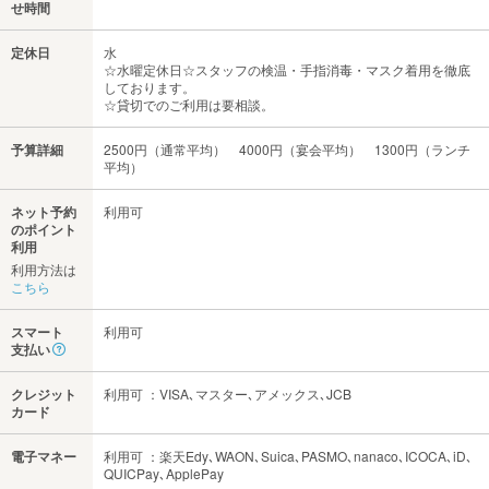
せ時間
定休日
水
☆水曜定休日☆スタッフの検温・手指消毒・マスク着用を徹底
しております。
☆貸切でのご利用は要相談。
予算詳細
2500円（通常平均） 4000円（宴会平均） 1300円（ランチ
平均）
ネット予約
利用可
のポイント
利用
利用方法は
こちら
スマート
利用可
支払い
クレジット
利用可 ：VISA､マスター､アメックス､JCB
カード
電子マネー
利用可 ：楽天Edy､WAON､Suica､PASMO､nanaco､ICOCA､iD､
QUICPay､ApplePay