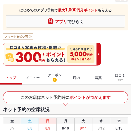
1,000
はじめてのアプリ予約で
最大
円分ポイント
もらえる
アプリ
でひらく
スマート支払い可
クーポン
口コミ
トップ
メニュー
店内
写真
4
237
このお店はネット予約時に
ポイントがつかえます
ネット予約の空席状況
金
土
日
月
火
水
木
8/7
8/8
8/9
8/10
8/11
8/12
8/13