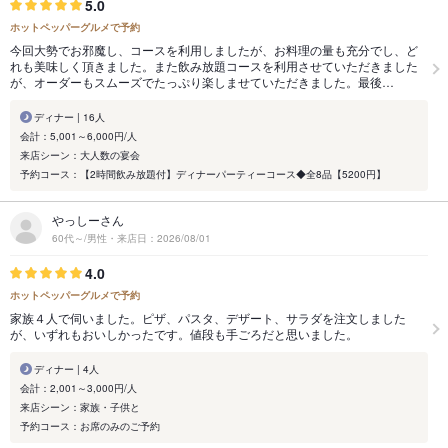
5.0
ホットペッパーグルメで予約
今回大勢でお邪魔し、コースを利用しましたが、お料理の量も充分でし、ど
れも美味しく頂きました。また飲み放題コースを利用させていただきました
が、オーダーもスムーズでたっぷり楽しませていただきました。最後…
ディナー | 16人
会計：5,001～6,000円/人
来店シーン：大人数の宴会
予約コース：【2時間飲み放題付】ディナーパーティーコース◆全8品【5200円】
やっしーさん
60代～/男性・来店日：2026/08/01
4.0
ホットペッパーグルメで予約
家族４人で伺いました。ピザ、パスタ、デザート、サラダを注文しました
が、いずれもおいしかったです。値段も手ごろだと思いました。
ディナー | 4人
会計：2,001～3,000円/人
来店シーン：家族・子供と
予約コース：お席のみのご予約