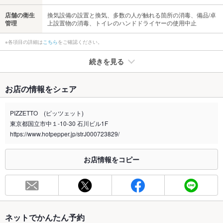
店舗の衛生
換気設備の設置と換気、多数の人が触れる箇所の消毒、備品/卓
管理
上設置物の消毒、トイレのハンドドライヤーの使用中止
※各項目の詳細は
こちら
をご確認ください。
続きを見る
たばこ
お店の情報をシェア
禁煙・喫煙
全席禁煙
※入口に喫煙スペースあり
PIZZETTO (ピッツェット)
東京都国立市中１-10-30 石川ビル1F
喫煙専用室
なし
https://www.hotpepper.jp/strJ000723829/
※2020年4月1日～受動喫煙対策に関する法律が施行されています。正しい情報はお店へお問い
合わせください。
お店情報をコピー
お席
総席数
48席(25名～貸切も可能です♪)
最大宴会収
50人(着席時※立食も可能ですが、店舗にご相談下さい)
容人数
ネットでかんたん予約