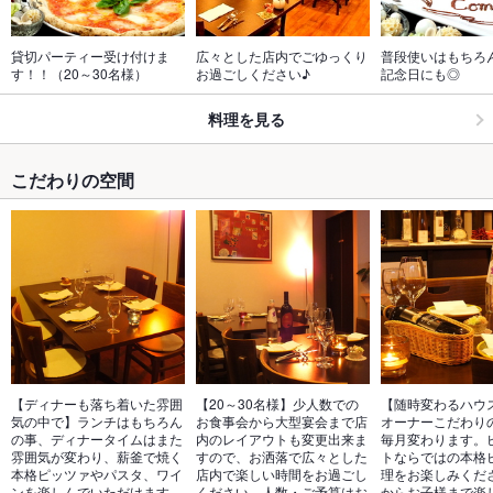
貸切パーティー受け付けま
広々とした店内でごゆっくり
普段使いはもちろ
す！！（20～30名様）
お過ごしください♪
記念日にも◎
料理を見る
こだわりの空間
【ディナーも落ち着いた雰囲
【20～30名様】少人数での
【随時変わるハウ
気の中で】ランチはもちろん
お食事会から大型宴会まで店
オーナーこだわり
の事、ディナータイムはまた
内のレイアウトも変更出来ま
毎月変わります。
雰囲気が変わり、薪釜で焼く
すので、お洒落で広々とした
トならではの本格
本格ピッツァやパスタ、ワイ
店内で楽しい時間をお過ごし
理をお楽しみくだ
ンを楽しんでいただけます。
ください。人数・ご予算はお
からお子様まで楽