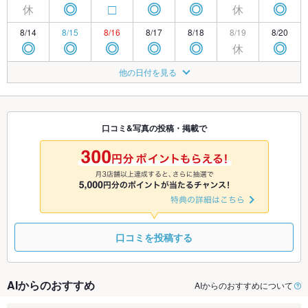
休
休
◎
□
◎
◎
◎
8/14
8/15
8/16
8/17
8/18
8/19
8/20
休
◎
◎
◎
◎
◎
◎
8/21
8/22
8/23
8/24
8/25
8/26
8/27
他の日付を見る
休
◎
□
◎
◎
◎
◎
8/28
8/29
8/30
8/31
9/1
9/2
9/3
休
◎
◎
◎
◎
◎
◎
口コミ&写真の投稿・掲載で
9/4
9/5
9/6
9/7
9/8
9/9
9/10
休
◎
◎
◎
◎
◎
◎
口コミを投稿する
AIからのおすすめ
AIからのおすすめについて