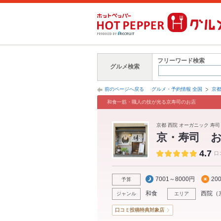
フリーワード検索
グルメ検索
前のページへ戻る
グルメ・予約情報 全国
京
和食一筋・職人の技が光る京寿司のお店
京都 西院 オーガニック 寿司
京・寿司 
4.7
口
7001～8000円
20
予算
和食
西院
（
ジャンル
エリア
口コミ投稿特典対象店