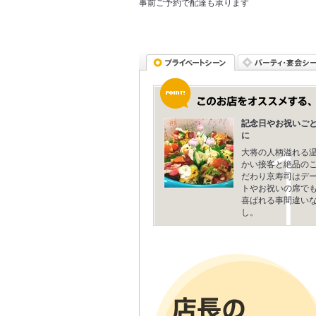
事前ご予約で配達も承ります
記念日やお祝いご
に
大将の人柄溢れる
かい接客と絶品の
だわり京寿司はデ
トやお祝いの席で
喜ばれる事間違い
し。