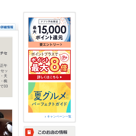
チセ
正午
チセッ
・天
・椀
で33
キャンペーン一覧