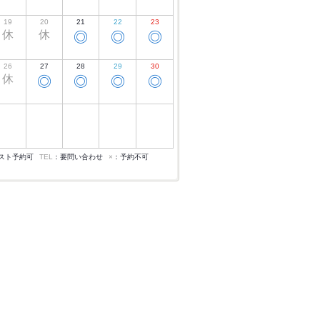
19
20
21
22
23
休
休
◎
◎
◎
26
27
28
29
30
休
◎
◎
◎
◎
スト予約可
TEL
：要問い合わせ
×
：予約不可