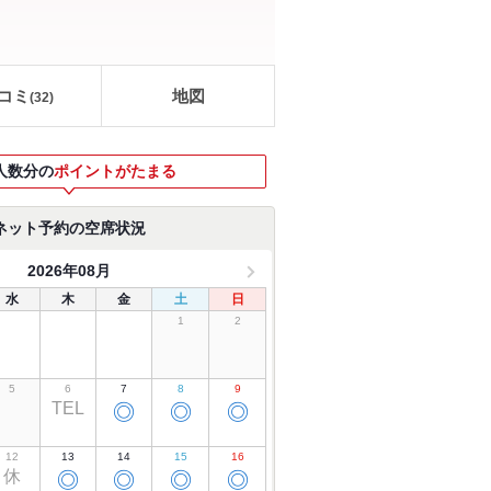
コミ
地図
(
32
)
人数分の
ポイントがたまる
ネット予約の空席状況
2026年08月
水
木
金
土
日
1
2
5
6
7
8
9
TEL
◎
◎
◎
12
13
14
15
16
休
◎
◎
◎
◎