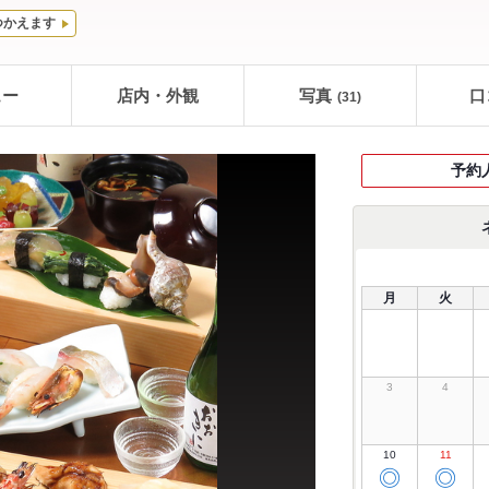
つかえます
ュー
店内・外観
写真
口
(31)
予約
月
火
3
4
10
11
◎
◎