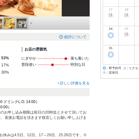
17
18
休
休
24
25
休
◎
総評について
31
お店の雰囲気
◎
53%
にぎやか
落ち着いた
普段使い
特別な日
17%
◎
：即予約可
□
：リクエ
30%
休
：定休日
詳しい評価を見る
0 ドリンクL.O. 14:00）
20:00）
のお申し込み期限は前日の20時迄とさせて頂いてお
は、直接お電話を頂きます様宜しくお願い申し上げま
みは4.5日、12日、17～20日、25.26日です。※