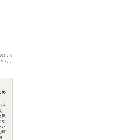
2/27 更新
ください。
しめ
の時
提
と気
てな
った
お店
内