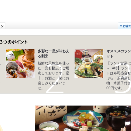
と
多彩な一品が味わえ
オススメのラン
る割烹
ット
温
新鮮な天然魚を使っ
【ランチ営業は
こ
た一品も幅広くご用
～14時】ラン
ー
意しております。是
トは寿司盛合せ
も
非、お酒と一緒にお
ぷら・茶碗蒸し
な
楽しみくださいま
物・水菓子付き
せ。
00円です。