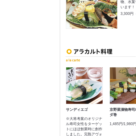
物、水菓
います！
3,300
サンディエゴ
京野菜漬物寿司
ダ巻
※大将考案のオリジナ
ル寿司女性をターゲッ
1,485円/1,980
トにほぼ創業時に創作
しました。完熟アヴォ