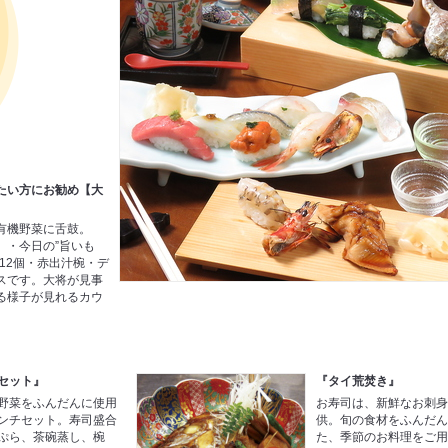
たい方にお勧め【大
】
有機野菜に舌鼓。
）・今日の”旨いも
12個・赤出汁椀・デ
スです。大将が見事
る様子が見れるカウ
セット』
『タイ荒焚き』
野菜をふんだんに使用
お寿司は、新鮮なお刺
ンチセット。寿司盛合
供。旬の食材をふんだ
ぷら、茶碗蒸し、椀
た、季節のお料理をご