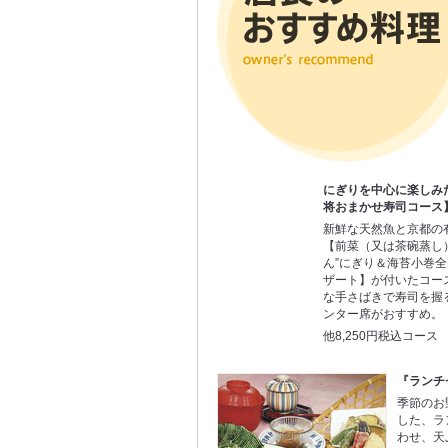
にぎりを中心に楽しみ
将おまかせ寿司コース
新鮮な天然魚と京都の
【前菜（又は茶碗蒸し
ん”にぎり＆海苔小巻全
ザート】が付いたコー
な手さばきで寿司を握
ンター席がおすすめ。
他8,250円税込コース
『ランチ
季節のお
した、ラ
わせ、天