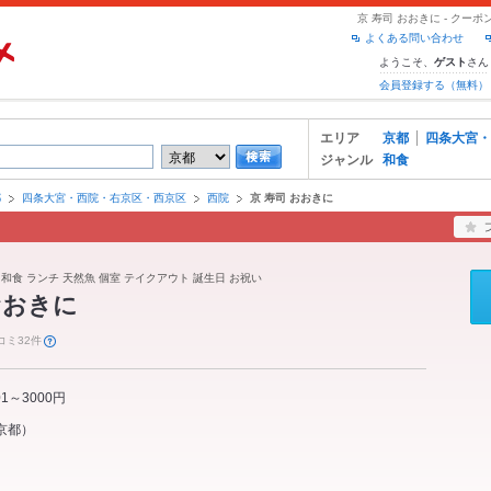
京 寿司 おおきに - ク
よくある問い合わせ
ようこそ、
さん
ゲスト
会員登録する（無料）
エリア
京都
四条大宮・
ジャンル
和食
都
四条大宮・西院・右京区・西京区
西院
京 寿司 おおきに
 和食 ランチ 天然魚 個室 テイクアウト 誕生日 お祝い
おおきに
コミ32件
01～3000円
京都
）