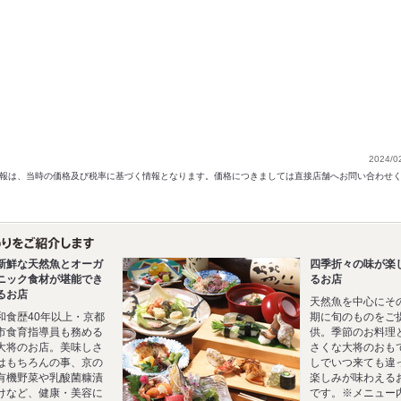
2024/0
以前の情報は、当時の価格及び税率に基づく情報となります。価格につきましては直接店舗へお問い合わせ
新鮮な天然魚とオーガ
四季折々の味が楽
ニック食材が堪能でき
るお店
るお店
天然魚を中心にそ
和食歴40年以上・京都
期に旬のものをご
市食育指導員も務める
供。季節のお料理
大将のお店。美味しさ
さくな大将のおも
はもちろんの事、京の
しでいつ来ても違
有機野菜や乳酸菌糠漬
楽しみが味わえる
けなど、健康・美容に
です。※メニュー