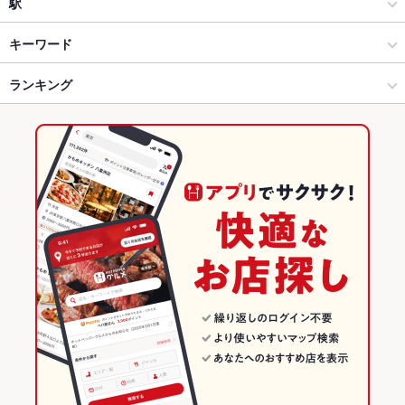
中華全般
浜松駅
駅
浜松 × 中華
浜松駅 × 中華
新浜松駅
キーワード
浜松 × 中華全般
浜松駅 × 中華全般
第一通り駅
ランキング
エビ料理
焼きそば
麻婆豆腐
火鍋
パリパリ焼きそば
新浜松駅 × 中華
静岡
浜松駅
静岡のグルメランキング
新浜松駅 × 中華全般
静岡 × 中華
静岡の中華ランキング
静岡 × 中華全般
静岡の中華全般ランキング
浜松のグルメランキング
浜松の中華ランキング
浜松の中華全般ランキング
浜松駅のグルメランキング