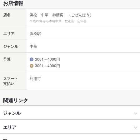
お店情報
店名
浜松 中華 御膳房 （ごぜんぼう）
平成20年から本格中華 歓送会 忘年会
エリア
浜松駅
ジャンル
中華
予算
3001～4000円
3001～4000円
スマート
利用可
支払い
関連リンク
ジャンル
中華
エリア