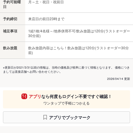
予約可能曜
月～土・祝日・祝前日
日
予約締切
来店日の前日23時まで
補足事項
1組1枚/4名様～/他券併用不可/飲み放題は120分(ラストオーダー
30分前)
飲み放題
飲み放題内容はこちら！飲み放題は120分(ラストオーダー30分
前)
※更新日が2021/3/31以前の情報は、当時の価格及び税率に基づく情報となります。 価格につき
ましては直接店舗へお問い合わせください。
2026/04/14 更新
アプリ
なら何度もログイン不要ですぐ確認！
ワンタップで手軽につかえる
アプリでブックマーク