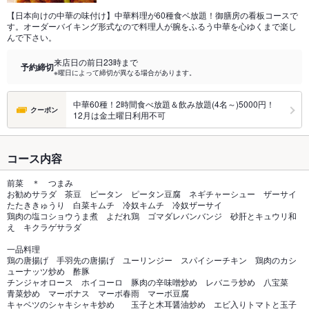
【日本向けの中華の味付け】中華料理が60種食ベ放題！御膳房の看板コースで
す。オーダーバイキング形式なので料理人が腕をふるう中華を心ゆくまで楽し
んで下さい。
来店日の前日23時まで
予約締切
※曜日によって締切が異なる場合があります。
中華60種！2時間食べ放題＆飲み放題(4名～)5000円！
クーポン
12月は金土曜日利用不可
コース内容
前菜 ＊ つまみ
お勧めサラダ 茶豆 ピータン ピータン豆腐 ネギチャーシュー ザーサイ
たたききゅうり 白菜キムチ 冷奴キムチ 冷奴ザーサイ
鶏肉の塩コショウうま煮 よだれ鶏 ゴマダレバンバンジ 砂肝とキュウリ和
え キクラゲサラダ
一品料理
鶏の唐揚げ 手羽先の唐揚げ ユーリンジー スパイシーチキン 鶏肉のカシ
ューナッツ炒め 酢豚
チンジャオロース ホイコーロ 豚肉の辛味噌炒め レバニラ炒め 八宝菜
青菜炒め マーボナス マーボ春雨 マーボ豆腐
キャベツのシャキシャキ炒め 玉子と木耳醤油炒め エビ入りトマトと玉子