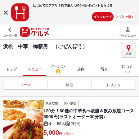
はじめてのアプリ予約で最大
1,000円分ポイントもらえる
ダウンロード
アプリで開く
コース一覧
マイメニュー
浜松 中華 御膳房 （ごぜんぼう）
クーポン
口コミ
トップ
メニュー
店内
写真
2
105
コース
料理
ドリンク
飲み放題
食べ放題
120分！60種の中華食べ放題＆飲み放題コース
5000円(ラストオーダー30分前)
4～155名
2時間
5,000
円（税込）