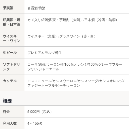
果実酒
杏露酒/梅酒
紹興酒・焼
カメ入り紹興酒/麦・芋焼酎（大隅）/日本酒（冷酒・熱燗）
酎・日本酒
ウイスキ
ウイスキー（角瓶）/グラスワイン（赤・白）
ー・ワイン
生ビール
プレミアムモルツ樽生
ソフトドリ
コーラ/緑茶/ウーロン茶/100％オレンジ/100％グレープフルー
ンク
ツ/ジンジャーエール
カクテル
モスコミュール/カシスウーロン/カシスソーダ/カシスオレンジ/
ファジーネーブル/ピーチウーロン
概要
料金
5,000円（税込）
利用人数
4～155名