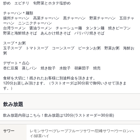
炒め エビチリ 旬野菜とホタテ塩炒め
チャーハン＊麺類
揚州チャーハン 高菜チャーハン 黒チャーハン 野菜チャーハン 五目チャ
ーハン ニンニクチャーハン
台湾ラーメン 醤油ラーメン チャーシュー麺 タンタン麺 焼きビーフン
野菜と海鮮焼きそば あんかけ焼きそば パリパリ焼きそば
スープ＊お粥
玉子スープ トマトスープ コーンスープ ピータンお粥 野菜お粥 海鮮お
粥
デザート＊点心
杏仁豆腐 蒸しパン 焼き餃子 水餃子 胡麻団子 焼売
食材を大切に！残されたお客様に別途料金を頂きます。
120分お楽しみ頂けます。（ラストオーダは30分前で御伺いさせて頂きま
す。）
飲み放題
飲み放題内容はこちら！飲み放題は120分(ラストオーダー30分前)
サワー
レモンサワー/グレープフルーツサワー/巨峰サワー/ウーロンハ
イ/緑茶ハイ