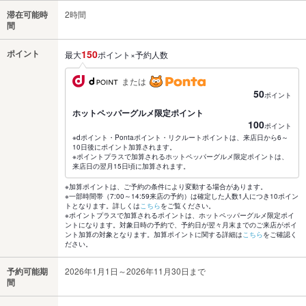
滞在可能時
2時間
間
ポイント
150
最大
ポイント×予約人数
または
50
ポイント
ホットペッパーグルメ限定ポイント
100
ポイント
※dポイント・Pontaポイント・リクルートポイントは、来店日から6～
10日後にポイント加算されます。
※ポイントプラスで加算されるホットペッパーグルメ限定ポイントは、
来店日の翌月15日頃に加算されます。
※加算ポイントは、ご予約の条件により変動する場合があります。
※一部時間帯（7:00～14:59来店の予約）は確定した人数1人につき10ポイン
トとなります。詳しくは
こちら
をご覧ください。
※ポイントプラスで加算されるポイントは、ホットペッパーグルメ限定ポイ
ントになります。対象日時の予約で、予約日が翌々月末までのご来店がポイ
ント加算の対象となります。加算ポイントに関する詳細は
こちら
をご確認く
ださい。
予約可能期
2026年1月1日～2026年11月30日まで
間