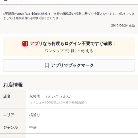
※更新日が2021/3/31以前の情報は、当時の価格及び税率に基づく情報となります。 価格につき
ましては直接店舗へお問い合わせください。
2010/06/24 更新
アプリ
なら何度もログイン不要ですぐ確認！
ワンタップで手軽につかえる
アプリでブックマーク
お店情報
店名
永興園 （えいこうえん）
☆メニュー100種以上の本格中華居酒屋☆
エリア
橘通り
ジャンル
中華