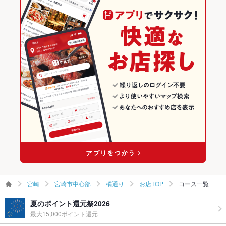
味噌ラーメン
しいたけ天ぷら
宮崎 × 中華全般
宮崎の中華全般ランキング
宮崎市中心部のグルメランキング
宮崎市中心部の中華ランキング
宮崎市中心部の中華全般ランキング
橘通りのグルメランキング
橘通りの中華ランキング
橘通りの中華全般ランキング
宮崎
宮崎市中心部
橘通り
お店TOP
コース一覧
夏のポイント還元祭2026
最大15,000ポイント還元