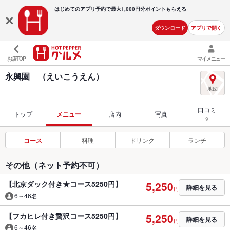
はじめてのアプリ予約で最大
1,000円分ポイントもらえる
ダウンロード
アプリで開く
お店TOP
マイメニュー
永興園 （えいこうえん）
口コミ
トップ
メニュー
店内
写真
9
コース
料理
ドリンク
ランチ
その他（ネット予約不可）
【北京ダック付き★コース5250円】
5,250
詳細を見る
円
6～46名
【フカヒレ付き贅沢コース5250円】
5,250
詳細を見る
円
6～46名