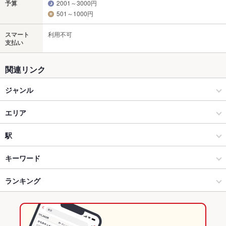
予算
2001～3000円
501～1000円
スマート
利用不可
支払い
関連リンク
ジャンル
中華
エリア
中華全般
橘通り
駅
宮崎市中心部 × 中華
橘通り × 中華
宮崎駅
キーワード
宮崎市中心部 × 中華全般
橘通り × 中華全般
ランキング
手羽先
エビ料理
カキ料理・オイスター
カニ料理
アワビ
にんにく料理
うなぎ
天ぷら
焼きそば
地鶏
餃子
水餃子
小籠包
チャーハン
宮崎駅 × 中華
宮崎
宮崎のグルメランキング
麻婆豆腐
酢豚
北京ダック
杏仁豆腐
お粥
みそラーメン
宮崎駅 × 中華全般
宮崎 × 中華
宮崎の中華ランキング