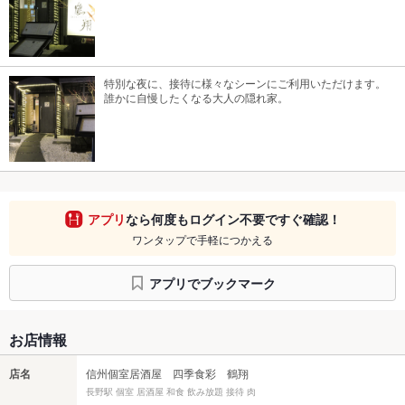
特別な夜に、接待に様々なシーンにご利用いただけます。
誰かに自慢したくなる大人の隠れ家。
アプリ
なら何度もログイン不要ですぐ確認！
ワンタップで手軽につかえる
アプリでブックマーク
お店情報
店名
信州個室居酒屋 四季食彩 鶴翔
長野駅 個室 居酒屋 和食 飲み放題 接待 肉