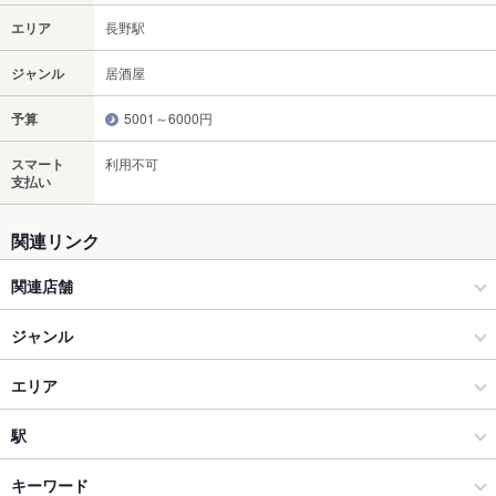
エリア
長野駅
ジャンル
居酒屋
予算
5001～6000円
スマート
利用不可
支払い
関連リンク
関連店舗
信州郷土料理×個室 縁起居酒屋 鶴亀
ジャンル
和彩料理 花凛
居酒屋
エリア
和風
長野駅
駅
長野市 × 居酒屋
長野駅 × 居酒屋
市役所前駅
キーワード