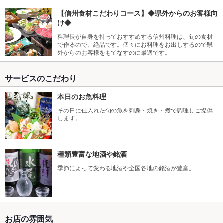
【信州食材こだわりコース】◆県外からのお客様向
け◆
料理長が自身を持っておすすめする信州料理は、旬の食材
で作るので、絶品です。個々にお料理をお出しするので県
外からのお客様をもてなすのに最適です。
サービスのこだわり
本日のお魚料理
その日に仕入れた旬の魚を刺身・焼き・煮で調理しご提供
します。
種類豊富な地酒や銘酒
季節によって変わる地酒や全国各地の銘酒が豊富。
お店の雰囲気