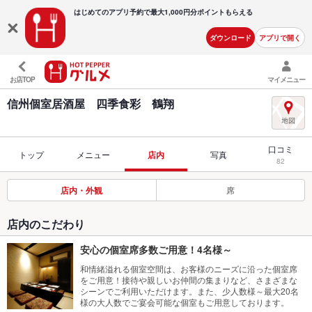
はじめてのアプリ予約で最大
1,000円分ポイントもらえる
ダウンロード
アプリで開く
お店TOP
マイメニュー
信州個室居酒屋 四季食彩 鶴翔
口コミ
トップ
メニュー
店内
写真
82
店内・外観
席
店内のこだわり
安心の個室席多数ご用意！4名様～
和情緒溢れる個室空間は、お客様のニーズに沿った個室席
をご用意！接待や親しいお仲間の集まりなど、さまざまな
シーンでご利用いただけます。また、少人数様～最大20名
様の大人数でご宴会可能な個室もご用意しております。