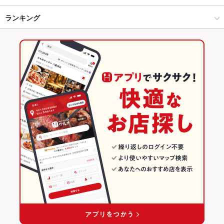
長野市 × 和風
長野駅 × 和風
長野駅
ランキング
からあげ
お茶漬け
馬刺し
刺身
ソーセージ
そば
天ぷら
牛すじ
つくね
ステーキ
ピザ
デザート
ジビエ
ざるそば
長野駅 × 居酒屋
長野駅 × 和食
長野のグルメランキング
長野駅 × 和風
長野駅 × 和食全般
長野の居酒屋ランキング
和食
長野
長野市のグルメランキング
和食全般
長野 × 居酒屋
長野市の居酒屋ランキング
長野市 × 和食
長野 × 和風
長野駅のグルメランキング
長野市 × 和食全般
長野 × 和食
長野駅の居酒屋ランキング
長野駅 × 和食
長野 × 和食全般
長野駅 × 和食全般