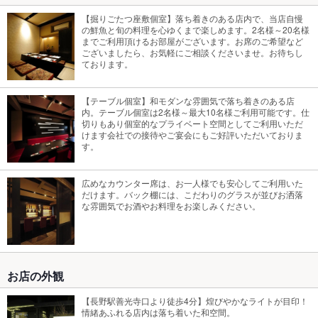
【掘りごたつ座敷個室】落ち着きのある店内で、当店自慢
の鮮魚と旬の料理を心ゆくまで楽しめます。2名様～20名様
までご利用頂けるお部屋がございます。お席のご希望など
ございましたら、お気軽にご相談くださいませ。お待ちし
ております。
【テーブル個室】和モダンな雰囲気で落ち着きのある店
内。テーブル個室は2名様～最大10名様ご利用可能です。仕
切りもあり個室的なプライベート空間としてご利用いただ
けます会社での接待やご宴会にもご好評いただいておりま
す。
広めなカウンター席は、お一人様でも安心してご利用いた
だけます。バック棚には、こだわりのグラスが並びお洒落
な雰囲気でお酒やお料理をお楽しみください。
お店の外観
【長野駅善光寺口より徒歩4分】煌びやかなライトが目印！
情緒あふれる店内は落ち着いた和空間。