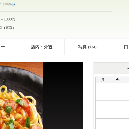
コミ18件
1～1000円
口
（
東京
）
ュー
店内・外観
写真
口
(124)
月
火