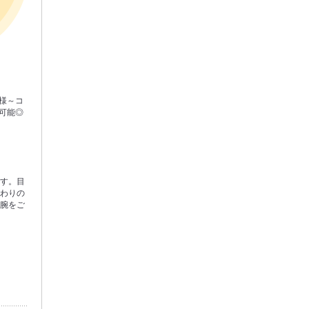
様～コ
可能◎
ます。目
だわりの
の腕をご