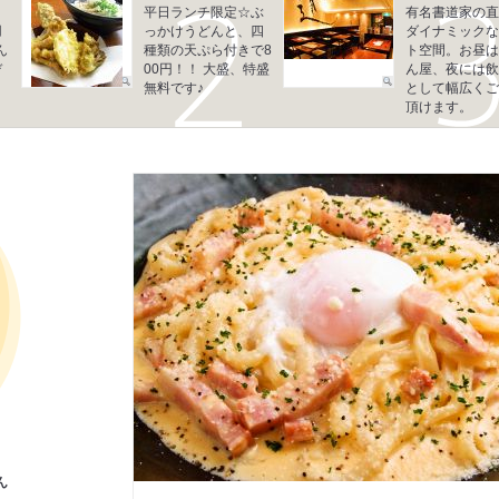
平日ランチ限定☆ぶ
有名書道家の直
用
っかけうどんと、四
ダイナミックな
ん
種類の天ぷら付きで8
ト空間。お昼は
デ
00円！！ 大盛、特盛
ん屋、夜には飲
無料です♪
として幅広くご
頂けます。
ん