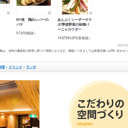
NY発 鶏白レバーの
あんぷくシーザーサラ
パテ
ダ/季節野菜の味噌バ
ーニャカウダー
572円(税抜）
743円/810円(各税抜）
2017/1
以前の情報は、当時の価格及び税率に基づく情報となります。価格につきましては直接店舗へお問い合わせ
料理
ドリンク
ランチ