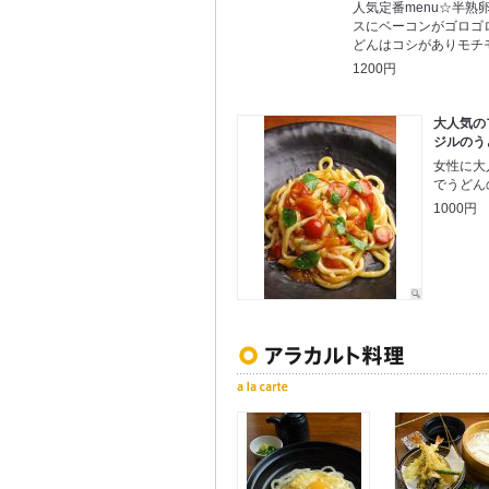
人気定番menu☆半熟
スにベーコンがゴロゴ
どんはコシがありモチ
1200円
大人気の
ジルのう
女性に大
でうどん
1000円