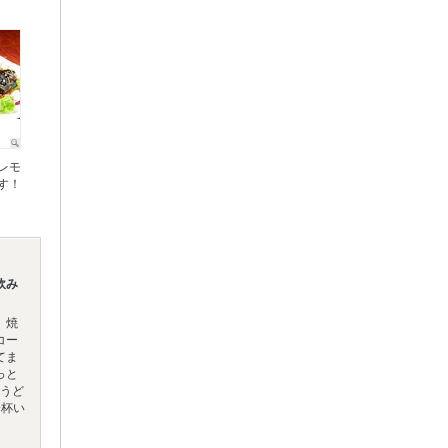
レモ
す！
飲み
、焼
コー
てま
っと
作うど
一杯い