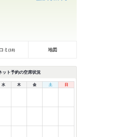
コミ
地図
(
18
)
ネット予約の空席状況
水
木
金
土
日