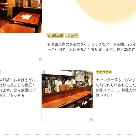
有名書道家の直筆のダイナミックなアート空間。20名
ース利用で、お店を丸ごと貸切致します。最大25名迄
大好評！お昼はうどん
カウンター席もござい
は飲み屋として幅広く
の前で作り出されるこ
けます。飲み放題はプ
創作メニュー、料理人
モルツもＯＫ★
覧下さい♪