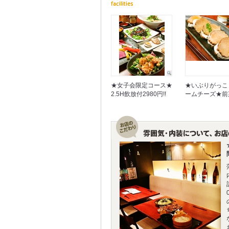
★女子会限定コース★
★いぶりがっこ
2.5H飲放付2980円!!
ームチーズ★前