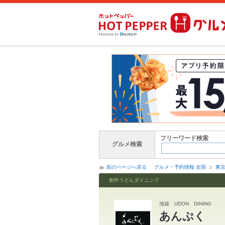
フリーワード検索
グルメ検索
前のページへ戻る
グルメ・予約情報 全国
東
創作うどんダイニング
池袋 UDON DINING
あんぷく