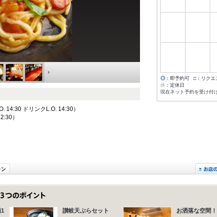
◎
：即予約可
□
：リクエ
休
：定休日
現在ネット予約を受け付
14:30 ドリンクL.O. 14:30）
22:30）
1
讃岐天ぷらセット
お洒落な空間！