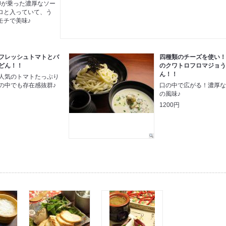
卵が乗った濃厚なソー
ロと入っていて、う
モチで美味♪
フレッシュトマトとバ
四種類のチーズを使い
どん！！
のクワトロフロマジョ
ん！！
人気のトマトたっぷり
の中でも存在感抜群♪
口の中で広がる！濃厚
の風味♪
1200円