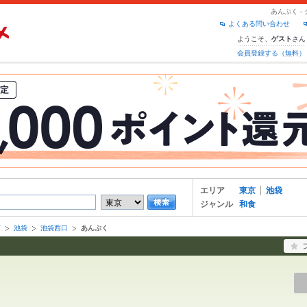
あんぷく 
よくある問い合わせ
ようこそ、
さん
ゲスト
会員登録する（無料）
エリア
東京
池袋
ジャンル
和食
京
池袋
池袋西口
あんぷく