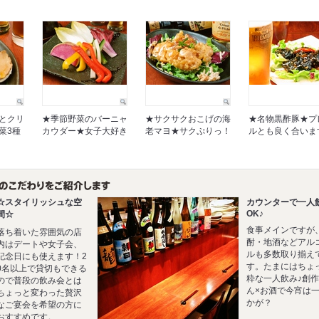
とクリ
★季節野菜のバーニャ
★サクサクおこげの海
★名物黒酢豚★プ
菜3種
カウダー★女子大好き
老マヨ★サクぷりっ！
ルとも良く合いま
☆スタイリッシュな空
カウンターで一人
OK♪
間☆
食事メインですが
落ち着いた雰囲気の店
酎・地酒などアル
内はデートや女子会、
ルも多数取り揃え
記念日にも使えます！2
す。たまにはちょ
0名以上で貸切もできる
粋な一人飲み♪創
ので普段の飲み会とは
ん×お酒で今宵は
ちょっと変わった贅沢
かが？
なご宴会を希望の方に
おすすめです。