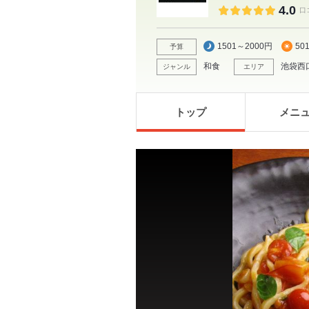
4.0
口
1501～2000円
50
予算
和食
池袋西
ジャンル
エリア
トップ
メニ