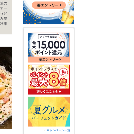
筆の
アー
うど
み屋
利用
キャンペーン一覧