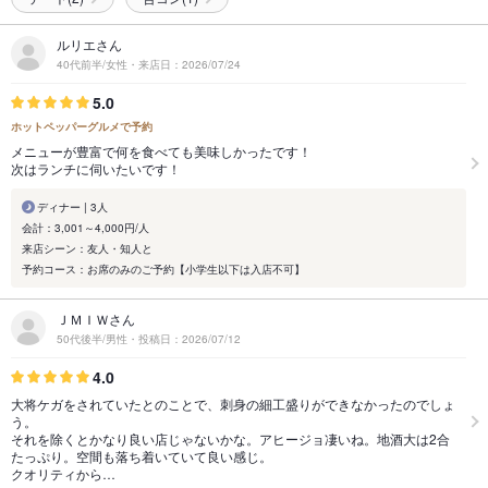
ルリエさん
40代前半/女性・来店日：2026/07/24
5.0
ホットペッパーグルメで予約
メニューが豊富で何を食べても美味しかったです！
次はランチに伺いたいです！
ディナー | 3人
会計：3,001～4,000円/人
来店シーン：友人・知人と
予約コース：お席のみのご予約【小学生以下は入店不可】
ＪＭＩＷさん
50代後半/男性・投稿日：2026/07/12
4.0
大将ケガをされていたとのことで、刺身の細工盛りができなかったのでしょ
う。
それを除くとかなり良い店じゃないかな。アヒージョ凄いね。地酒大は2合
たっぷり。空間も落ち着いていて良い感じ。
クオリティから…