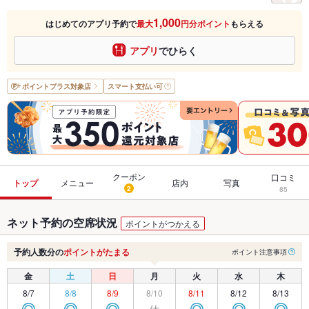
1,000
はじめてのアプリ予約で
最大
円分ポイント
もらえる
アプリ
でひらく
ポイントプラス
対象店
スマート支払い可
クーポン
口コミ
トップ
メニュー
店内
写真
2
85
ネット予約の空席状況
ポイントがつかえる
予約人数分の
ポイントがたまる
ポイント注意事項
金
土
日
月
火
水
木
8/7
8/8
8/9
8/10
8/11
8/12
8/13