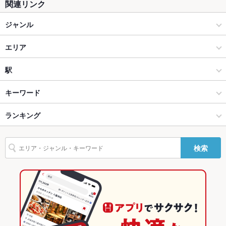
関連リンク
テラス席
なし
ジャンル
貸切
貸切不可
居酒屋
エリア
設備
Wi-Fi
なし
和風
白山市
駅
バリアフリ
なし
金沢市他・野々市・白山・内灘 × 居酒屋
白山市 × 居酒屋
松任駅
キーワード
ー
金沢市他・野々市・白山・内灘 × 和風
白山市 × 和風
ランキング
手羽先
からあげ
お茶漬け
炉ばた焼き・炙り焼き
エビ料理
刺身
駐車場
あり
フライドポテト
ウインナー
湯葉料理
海鮮丼
そば
とんかつ
天ぷら
その他設備
－
松任駅 × 居酒屋
石川
石川のグルメランキング
検索
茶碗蒸し
つくね
地鶏
グラタン
パスタ
ペペロンチーノ
ピザ
その他
松任駅 × 和風
石川 × 居酒屋
石川の居酒屋ランキング
デザート
飲み放題
あり ：コース時のみ
石川 × 和風
金沢市他・野々市・白山・内灘のグルメランキング
食べ放題
なし
金沢市他・野々市・白山・内灘の居酒屋ランキング
お子様連れ
お子様連れ不可