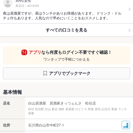
30代/女性
来店日：2016/05
夜は居酒屋ですが、昼はランチがありお得感があります。 ドリンク・ドル
チェ付もあります。人気なので早めにいくことをおススメします。
すべての口コミを見る
アプリ
なら何度もログイン不要ですぐ確認！
ワンタップで手軽につかえる
アプリでブックマーク
基本情報
店名
白山居酒屋 居酒家きっつぇんさ 松任店
松任 松任駅 白山 宴会 海鮮 居酒屋 のどぐろ 和食 貸切 記念日 家族 ランチ
座敷
住所
石川県白山市中町27-1