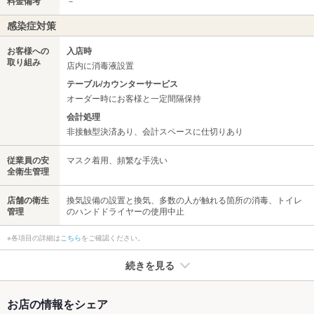
料金備考
－
感染症対策
お客様への
入店時
取り組み
店内に消毒液設置
テーブル/カウンターサービス
オーダー時にお客様と一定間隔保持
会計処理
非接触型決済あり、会計スペースに仕切りあり
従業員の安
マスク着用、頻繁な手洗い
全衛生管理
店舗の衛生
換気設備の設置と換気、多数の人が触れる箇所の消毒、トイレ
管理
のハンドドライヤーの使用中止
※各項目の詳細は
こちら
をご確認ください。
続きを見る
たばこ
お店の情報をシェア