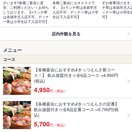
ざいます!!各種ご宴会に是
各種ご宴会にもオススメで
ずお食事頂けます
非、ご利用ください！お待ち
す。【※ランチ帯は未就学児
チ帯は未就学児入
しております。【※ランチ帯
入店不可、ディナー帯は小学
ィナー帯は小学生
は未就学児入店不可、ディナ
生以下入店不可】
可】
ー帯は小学生以下入店不可】
店内外観を見る
メニュー
コース
【各種宴会におすすめ♪きっつえんさ新コー
ス！】 飲み放題付き☆全6品コース→4,950円
(税込)
4,950
円（税込）
【各種宴会におすすめ♪きっつえんさの定番】
飲み放題付き☆全8品定番コース→5,700円(税
込)
5,700
円（税込）