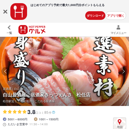
はじめてのアプリ予約で最大
1,000円分ポイントもらえる
ダウンロード
アプリで開く
一覧
マイメニュー
居酒屋 | 白山市 | 石川県
白山居酒屋 居酒家きっつぇんさ 松任店
松任駅近くで地産地消にこだわる居酒屋
3.8
85
口コミ
件
5001～6000円
1001～1500円
ただいま営業中
11:30～14:00