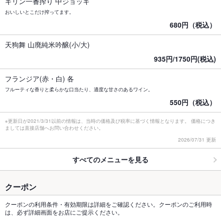
キリン一番搾り 中ジョッキ
おいしいとこだけ搾ってます。
680円（税込）
天狗舞 山廃純米吟醸(小/大)
935円/1750円(税込)
フランジア(赤・白) 各
フルーティな香りと柔らかな口当たり、適度な甘さのあるワイン。
550円（税込）
※更新日が2021/3/31以前の情報は、当時の価格及び税率に基づく情報となります。 価格につき
ましては直接店舗へお問い合わせください。
2026/07/31 更新
すべてのメニューを見る
クーポン
クーポンの利用条件・有効期限は詳細をご確認ください。クーポンのご利用時
は、必ず詳細画面をお店にご提示ください。