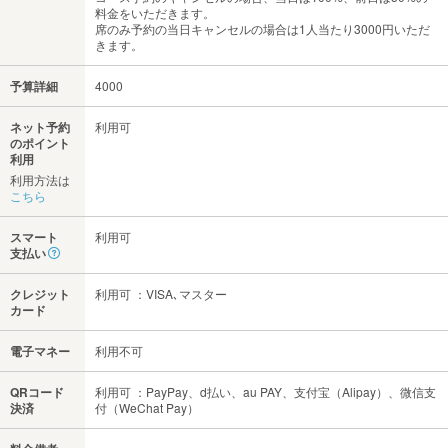
料金をいただきます。
席のみ予約の当日キャンセルの場合は1人当たり3000円いただ
きます。
予算詳細
4000
ネット予約
利用可
のポイント
利用
利用方法は
こちら
スマート
利用可
支払い
クレジット
利用可 ：VISA､マスター
カード
電子マネー
利用不可
QRコード
利用可 ：PayPay、d払い、au PAY、支付宝（Alipay）、微信支
決済
付（WeChat Pay）