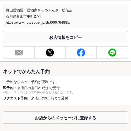
禁煙・喫煙
全席禁煙
白山居酒屋 居酒家きっつぇんさ 松任店
喫煙専用室
あり
石川県白山市中町27-1
https://www.hotpepper.jp/strJ000764885/
※2020年4月1日～受動喫煙対策に関する法律が施行されています。正しい情報はお店へお問い
合わせください。
お店情報をコピー
お席
総席数
50席
最大宴会収
50人
容人数
ネットでかんたん予約
個室
なし
ご予約ならネット予約が便利です。
即予約
：来店日の当日21時まで受付
座敷
なし
※曜日、コースによって締切が異なる場合があります。
リクエスト予約
：来店日の3日前まで受付
掘りごたつ
なし
カウンター
なし
お店からのメッセージに登録する
ソファー
なし