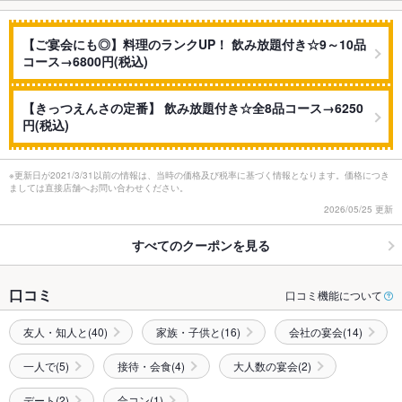
【ご宴会にも◎】料理のランクUP！ 飲み放題付き☆9～10品
コース→6800円(税込)
【きっつえんさの定番】 飲み放題付き☆全8品コース→6250
円(税込)
※更新日が2021/3/31以前の情報は、当時の価格及び税率に基づく情報となります。価格につき
ましては直接店舗へお問い合わせください。
2026/05/25 更新
すべてのクーポンを見る
口コミ
口コミ機能について
友人・知人と(40)
家族・子供と(16)
会社の宴会(14)
一人で(5)
接待・会食(4)
大人数の宴会(2)
デート(2)
合コン(1)