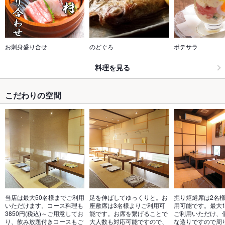
お刺身盛り合せ
のどぐろ
ポテサラ
料理を見る
こだわりの空間
当店は最大50名様までご利用
足を伸ばしてゆっくりと。お
掘り炬燵席は2名
いただけます。コース料理も
座敷席は3名様よりご利用可
用可能です。最大1
3850円(税込)～ご用意してお
能です。お席を繋げることで
ご利用いただけ、
り、飲み放題付きコースもご
大人数も対応可能ですので、
な造りですので周