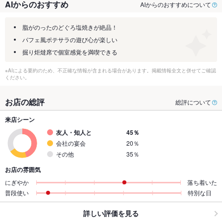
AIからのおすすめ
AIからのおすすめについて
脂がのったのどぐろ塩焼きが絶品！
パフェ風ポテサラの遊び心が楽しい
掘り炬燵席で個室感覚を満喫できる
※AIによる要約のため、不正確な情報が含まれる場合があります。掲載情報全文と併せてご確認
ください。
お店の総評
総評について
来店シーン
友人・知人と
45％
会社の宴会
20％
その他
35％
お店の雰囲気
にぎやか
落ち着いた
普段使い
特別な日
詳しい評価を見る