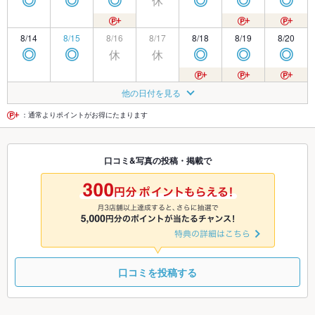
休
◎
◎
◎
◎
◎
◎
8/14
8/15
8/16
8/17
8/18
8/19
8/20
休
休
◎
◎
◎
◎
◎
8/21
8/22
8/23
8/24
8/25
8/26
8/27
他の日付を見る
休
◎
◎
◎
◎
◎
◎
：通常よりポイントがお得にたまります
8/28
8/29
8/30
8/31
9/1
9/2
9/3
口コミ&写真の投稿・掲載で
休
◎
◎
◎
◎
◎
◎
9/4
9/5
9/6
9/7
9/8
9/9
9/10
休
◎
◎
◎
◎
◎
◎
口コミを投稿する