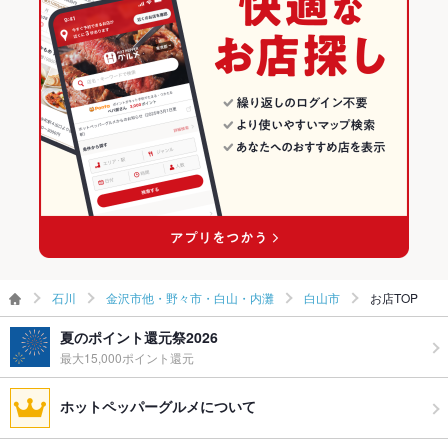
白山市のグルメランキング
ウェディン
－
グパーティ
白山市の居酒屋ランキング
ー二次会
お祝い・サ
可
プライズ対
応
備考
持ち込み料金あり/プレート応相談でご用意いたします
石川
金沢市他・野々市・白山・内灘
白山市
お店TOP
夏のポイント還元祭2026
最大15,000ポイント還元
ホットペッパーグルメについて