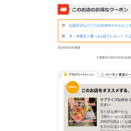
お誕生日などに◎土佐赤牛のカルビとタン塩
月～木限定☆選べる1品プレゼント ※上
2024/03/18 更新
※更新日が2021/3/
サプライズお任せ
ださい
見た目も華やかな
【肉ケーキ(2人前)
3980円(税込)！お
生日や記念日等の