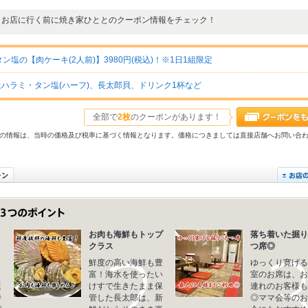
お店に行く前に焼き家ひととのクーポン情報をチェック！
の【肉ケーキ(2人前)】3980円(税込)！※1日1組限定
ハラミ・タン塩(ハーフ)、長太郎貝、ドリンク1杯など
全部で
2枚
のクーポンがあります！
31以前の情報は、当時の価格及び税率に基づく情報となります。価格につきましては直接店舗へお問い合
く
お肉も海鮮もトップ
落ち着いた掘り
クラス
つ席◎
鮮度の高い海鮮も豊
ゆっくり寛げる
】
富！海水を使ったい
室のお席は、お
誕
けすで生きたまま保
連れのお客様も
特
管した長太郎は、新
◎ママ会等のお