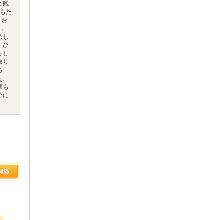
と飽
がもた
日お
.。
めし
 ひ
うし
取り
ろ
え、
類も
分に