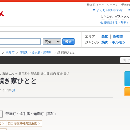
焼き家ひとと - クーポン・予約
よくある問い合わせ
ようこそ、
さん
ゲスト
会員登録する（無料）
エリア
高知
高知市
ジャンル
焼肉・ホルモン
知
高知市
帯屋町・追手筋・知寄町
焼き家ひとと
 海鮮 ユッケ 黒毛和牛 記念日 誕生日 焼肉 宴会 貸切
焼き家ひとと
コミ87件
帯屋町・追手筋・知寄町
（
高知
）
店
口コミ投稿特典対象店