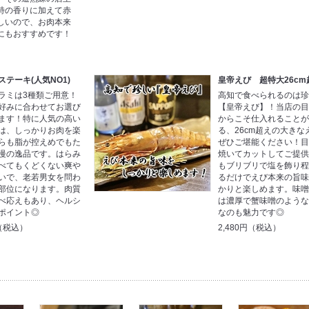
特の香りに加えて赤
しいので、お肉本来
にもおすすめです！
テーキ(人気NO1)
皇帝えび 超特大26cm
ラミは3種類ご用意！
高知で食べられるのは
好みに合わせてお選び
【皇帝えび】！当店の
ます！特に人気の高い
からこそ仕入れること
は、しっかりお肉を楽
る、26cm超えの大きな
らも脂が控えめでもた
ぜひご堪能ください！
慢の逸品です。はらみ
焼いてカットしてご提
べてもくどくない爽や
もブリブリで塩を飾り
いで、老若男女を問わ
るだけでえび本来の旨
部位になります。肉質
かりと楽しめます。味
べ応えもあり、ヘルシ
は濃厚で蟹味噌のよう
ポイント◎
なのも魅力です◎
円（税込）
2,480円（税込）