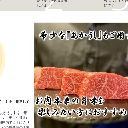
ぴ
鮮だからそのまま楽
会にもおすすめ
しめます♪
間です！
うし】をご用意して
【あかうし】をご用
しく、東京や世界に
知県内では手に入り
。その道熟練の店主