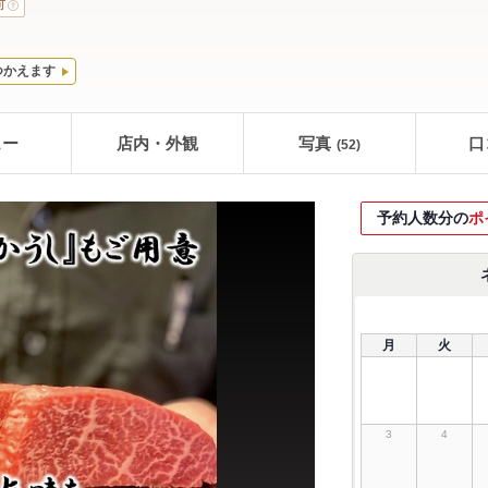
可
つかえます
ュー
店内・外観
写真
口
(52)
予約人数分の
ポ
月
火
3
4