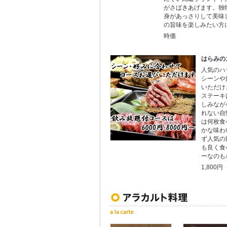
がさばきあげます。独
身があっさりして美味
の旨味を楽しみたい方
時価
はらみのス
人気のハ
シーンや
いただけ
ステーキ
しみなが
れない自
は何枚食
かな味わ
ず人気の
も良く食
ーなのも
1,800