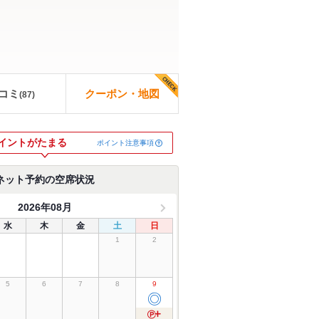
コミ
クーポン・地図
(
87
)
イントがたまる
ポイント注意事項
ネット予約の空席状況
2026年08月
水
木
金
土
日
1
2
5
6
7
8
9
◎