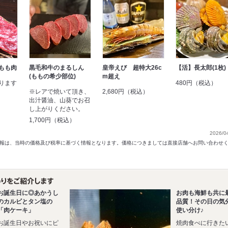
もも肉
黒毛和牛のまるしん
皇帝えび 超特大26c
【活】長太郎(1枚)
(ももの希少部位)
m超え
ります
480円（税込）
】
※レアで焼いて頂き、
2,680円（税込）
出汁醤油、山葵でお召
）
し上がりください。
1,700円（税込）
2026/0
以前の情報は、当時の価格及び税率に基づく情報となります。価格につきましては直接店舗へお問い合わせ
お誕生日に◎あかうし
お肉も海鮮も共に
のカルビとタン塩の
品質！その日の気
「肉ケーキ」
使い分け♪
お誕生日やお祝いにピ
焼肉食べに行きた