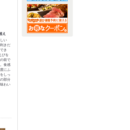
超え
珍しい
目利きだ
ができ
えびを
目の前で
供。食感
程度にふ
味をしっ
噌の部分
な味わい