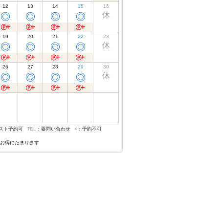
12
13
14
15
16
休
◎
◎
◎
◎
19
20
21
22
23
休
◎
◎
◎
◎
26
27
28
29
30
休
◎
◎
◎
◎
スト予約可
TEL
：要問い合わせ
×
：予約不可
お得にたまります