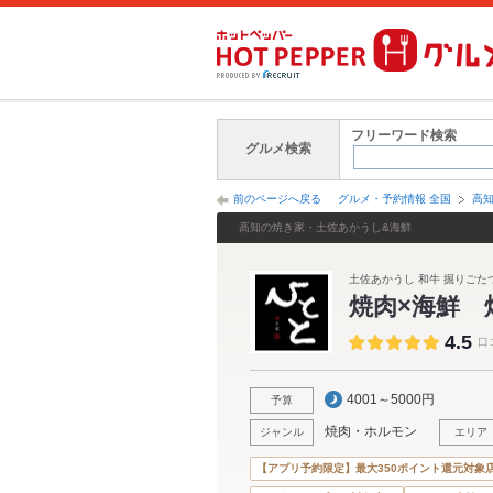
フリーワード検索
グルメ検索
前のページへ戻る
グルメ・予約情報 全国
高
高知の焼き家・土佐あかうし&海鮮
土佐あかうし 和牛 掘りごたつ
焼肉×海鮮 
4.5
口
4001～5000円
予算
焼肉・ホルモン
ジャンル
エリア
【アプリ予約限定】最大350ポイント還元対象