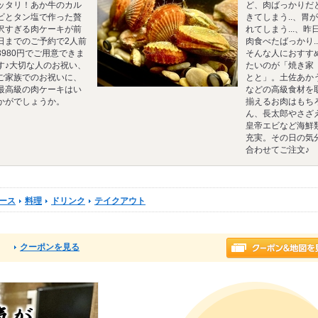
ッタリ！あか牛のカル
ど、肉ばっかりだ
ビとタン塩で作った贅
きてしまう..、胃
沢すぎる肉ケーキが前
れてしまう...、昨
日までのご予約で2人前
肉食べたばっかり..
3980円でご用意できま
そんな人におすす
す♪大切な人のお祝い、
たいのが「焼き家
ご家族でのお祝いに、
とと」。土佐あか
最高級の肉ケーキはい
などの高級食材を
かがでしょうか。
揃えるお肉はもち
ん、長太郎やさざ
皇帝エビなど海鮮
充実。その日の気
合わせてご注文♪
ース
料理
ドリンク
テイクアウト
クーポンを見る
る