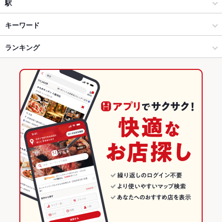
和風
盛岡市周辺その他
駅
盛岡 × 居酒屋
盛岡市周辺その他 × 居酒屋
上盛岡駅
キーワード
盛岡 × 和風
盛岡市周辺その他 × 和風
仙北町駅
ランキング
からあげ
エビ料理
にんにく料理
フライドポテト
ウインナー
チョリソー
しゃぶしゃぶ
うどん
焼きそば
鶏皮
ピザ
餃子
盛岡駅 × 居酒屋
盛岡市周辺その他 × 和食
盛岡駅
岩手のグルメランキング
チャーハン
冷麺
たこ焼き
焼きうどん
盛岡駅 × 和風
盛岡市周辺その他 × 和食全般
岩手の居酒屋ランキング
和食
岩手
盛岡のグルメランキング
和食全般
岩手 × 居酒屋
盛岡の居酒屋ランキング
盛岡 × 和食
岩手 × 和風
盛岡市周辺その他のグルメランキング
盛岡 × 和食全般
岩手 × 和食
盛岡市周辺その他の居酒屋ランキング
盛岡駅 × 和食
岩手 × 和食全般