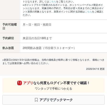
トとなります。詳しくは
こちら
をご覧ください。
※ポイントプラスで加算されるポイントは、ホットペッパーグルメ限定ポイ
ントになります。対象日時の予約で、予約日が翌々月末までのご来店がポイ
ント加算の対象となります。加算ポイントに関する詳細は
こちら
をご確認く
ださい。
予約可能曜
月～日・祝日・祝前日
日
予約締切
来店日の当日18時まで
飲み放題
2時間飲み放題（15分前ラストオーダー）
※更新日が2021/3/31以前の情報は、当時の価格及び税率に基づく情報となります。 価格につき
ましては直接店舗へお問い合わせください。
2026/04/15 更新
アプリ
なら何度もログイン不要ですぐ確認！
ワンタップで手軽につかえる
アプリでブックマーク