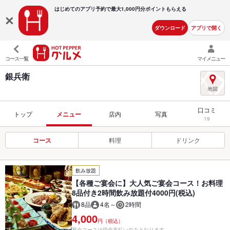
はじめてのアプリ予約で最大
1,000円分ポイントもらえる
ダウンロード
アプリで開く
コース一覧
マイメニュー
銀兵衛
口コミ
トップ
メニュー
店内
写真
19
コース
料理
ドリンク
飲み放題
【各種ご宴会に】大人気ご宴会コース！お料理
8品付き2時間飲み放題付4000円(税込)
8品
4名～
2時間
4,000
円（税込）
宴会コースは現金支払いのみとなります。