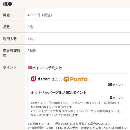
概要
料金
4,000円（税込）
品数
8品
利用人数
4名～
滞在可能時
2時間
間
ポイント
50
ポイント×予約人数
または
50
ポイント
ホットペッパーグルメ限定ポイント
0
ポイント
※dポイント・Pontaポイント・リクルートポイントは、来店日から6～
10日後にポイント加算されます。
※ポイントプラスで加算されるホットペッパーグルメ限定ポイントは、
来店日の翌月15日頃に加算されます。
※加算ポイントは、ご予約の条件により変動する場合があります。
※一部時間帯（7:00～14:59来店の予約）は確定した人数1人につき10ポイン