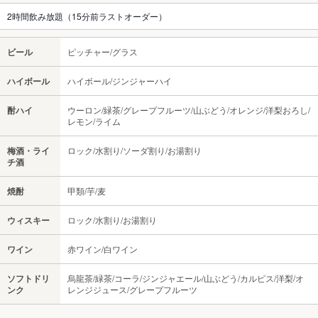
2時間飲み放題（15分前ラストオーダー）
ビール
ピッチャー/グラス
ハイボール
ハイボール/ジンジャーハイ
酎ハイ
ウーロン/緑茶/グレープフルーツ/山ぶどう/オレンジ/洋梨おろし/
レモン/ライム
梅酒・ライ
ロック/水割り/ソーダ割り/お湯割り
チ酒
焼酎
甲類/芋/麦
ウィスキー
ロック/水割り/お湯割り
ワイン
赤ワイン/白ワイン
ソフトドリ
烏龍茶/緑茶/コーラ/ジンジャエール/山ぶどう/カルピス/洋梨/オ
ンク
レンジジュース/グレープフルーツ