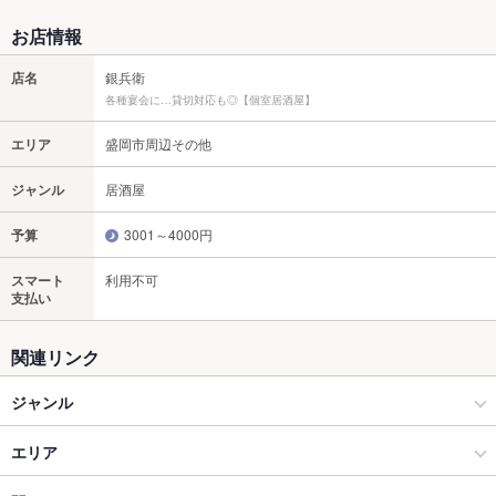
お店情報
店名
銀兵衛
各種宴会に…貸切対応も◎【個室居酒屋】
エリア
盛岡市周辺その他
ジャンル
居酒屋
予算
3001～4000円
スマート
利用不可
支払い
関連リンク
ジャンル
居酒屋
エリア