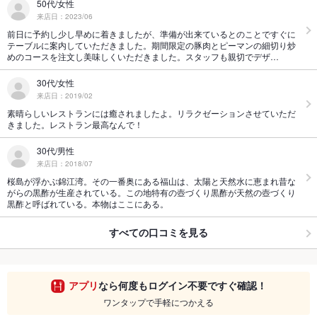
50代/女性
来店日：2023/06
前日に予約し少し早めに着きましたが、準備が出来ているとのことですぐに
テーブルに案内していただきました。期間限定の豚肉とピーマンの細切り炒
めのコースを注文し美味しくいただきました。スタッフも親切でデザ…
30代/女性
来店日：2019/02
素晴らしいレストランには癒されましたよ。リラクゼーションさせていただ
きました。レストラン最高なんで！
30代/男性
来店日：2018/07
桜島が浮かぶ錦江湾。その一番奥にある福山は、太陽と天然水に恵まれ昔な
がらの黒酢が生産されている。この地特有の壺づくり黒酢が天然の壺づくり
黒酢と呼ばれている。本物はここにある。
すべての口コミを見る
アプリ
なら何度もログイン不要ですぐ確認！
ワンタップで手軽につかえる