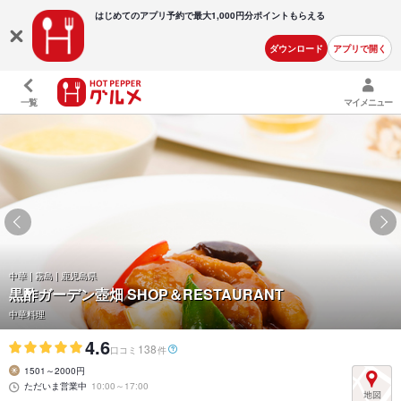
はじめてのアプリ予約で最大
1,000円分ポイントもらえる
ダウンロード
アプリで開く
一覧
マイメニュー
中華 | 霧島 | 鹿児島県
黒酢ガーデン壺畑 SHOP＆RESTAURANT
中華料理
4.6
138
口コミ
件
1501～2000円
ただいま営業中
10:00～17:00