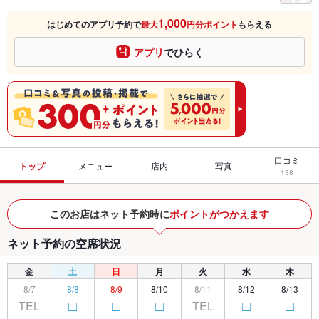
1,000
はじめてのアプリ予約で
最大
円分ポイント
もらえる
アプリ
でひらく
口コミ
トップ
メニュー
店内
写真
138
このお店はネット予約時に
ポイントがつかえます
ネット予約の空席状況
金
土
日
月
火
水
木
8/7
8/8
8/9
8/10
8/11
8/12
8/13
TEL
TEL
□
□
□
□
□