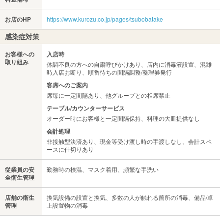
お店のHP
https://www.kurozu.co.jp/pages/tsubobatake
感染症対策
お客様への
入店時
取り組み
体調不良の方への自粛呼びかけあり、店内に消毒液設置、混雑
時入店お断り、順番待ちの間隔調整/整理券発行
客席へのご案内
席毎に一定間隔あり、他グループとの相席禁止
テーブル/カウンターサービス
オーダー時にお客様と一定間隔保持、料理の大皿提供なし
会計処理
非接触型決済あり、現金等受け渡し時の手渡しなし、会計スペ
ースに仕切りあり
従業員の安
勤務時の検温、マスク着用、頻繁な手洗い
全衛生管理
店舗の衛生
換気設備の設置と換気、多数の人が触れる箇所の消毒、備品/卓
管理
上設置物の消毒