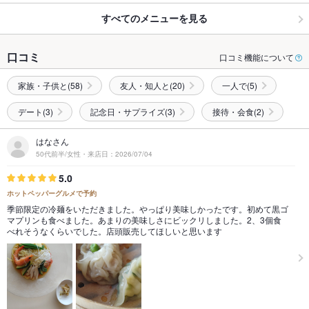
すべてのメニューを見る
口コミ
口コミ機能について
家族・子供と(58)
友人・知人と(20)
一人で(5)
デート(3)
記念日・サプライズ(3)
接待・会食(2)
はなさん
50代前半/女性・来店日：2026/07/04
5.0
ホットペッパーグルメで予約
季節限定の冷麺をいただきました。やっぱり美味しかったです。初めて黒ゴ
マプリンも食べました。あまりの美味しさにビックリしました。2、3個食
べれそうなくらいでした。店頭販売してほしいと思います