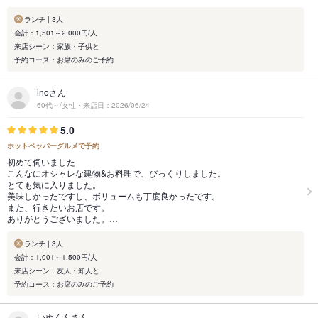
ランチ | 3人
会計：1,501～2,000円/人
来店シーン：家族・子供と
予約コース：お席のみのご予約
inoさん
60代～/女性・来店日：2026/06/24
5.0
ホットペッパーグルメで予約
初めて伺いました
こんなにオシャレな建物&お料理で、びっくりしました。
とても気に入りました。
美味しかったですし、ボリュームも丁度良かったです。
また、行きたいお店です。
ありがとうございました。…
ランチ | 3人
会計：1,001～1,500円/人
来店シーン：友人・知人と
予約コース：お席のみのご予約
いぬくんさん