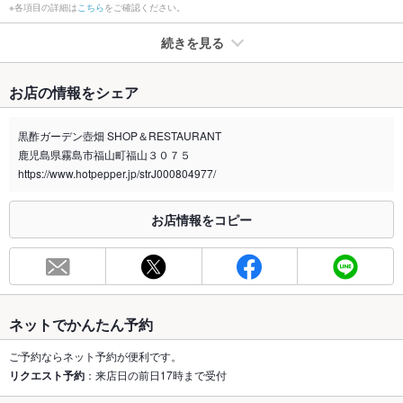
※各項目の詳細は
こちら
をご確認ください。
続きを見る
たばこ
お店の情報をシェア
禁煙・喫煙
全席禁煙
黒酢ガーデン壺畑 SHOP＆RESTAURANT
喫煙専用室
なし
鹿児島県霧島市福山町福山３０７５
https://www.hotpepper.jp/strJ000804977/
※2020年4月1日～受動喫煙対策に関する法律が施行されています。正しい情報はお店へお問い
合わせください。
お店情報をコピー
お席
総席数
60席
最大宴会収
60人
容人数
ネットでかんたん予約
個室
なし
ご予約ならネット予約が便利です。
リクエスト予約
：来店日の前日17時まで受付
座敷
なし