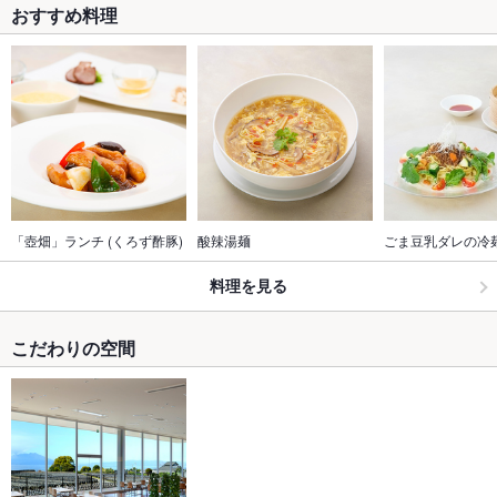
おすすめ料理
「壺畑」ランチ (くろず酢豚)
酸辣湯麺
ごま豆乳ダレの冷
料理を見る
こだわりの空間