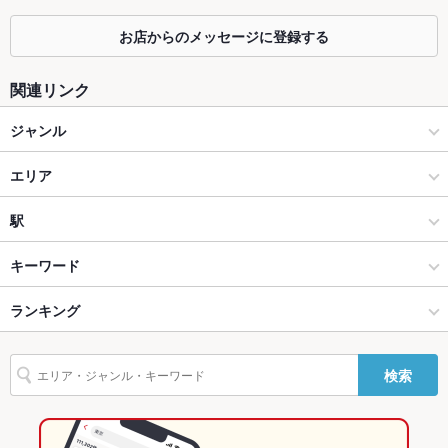
掘りごたつ
なし
お店からのメッセージに登録する
カウンター
なし
関連リンク
ソファー
なし
ジャンル
テラス席
なし
中華
エリア
貸切
貸切不可
設備
中華全般
霧島
駅
Wi-Fi
あり
霧島市 × 中華
霧島 × 中華
国分駅
キーワード
バリアフリ
あり ：車椅子2台
ー
霧島市 × 中華全般
霧島 × 中華全般
ランキング
エビ料理
そば
飲茶
点心
餃子
小籠包
焼売
酢豚
杏仁豆腐
冷麺
デザート
担々麺
駐車場
あり
国分駅 × 中華
鹿児島
鹿児島のグルメランキング
検索
その他設備
介護用トイレあり
国分駅 × 中華全般
鹿児島 × 中華
鹿児島の中華ランキング
その他
鹿児島 × 中華全般
鹿児島の中華全般ランキング