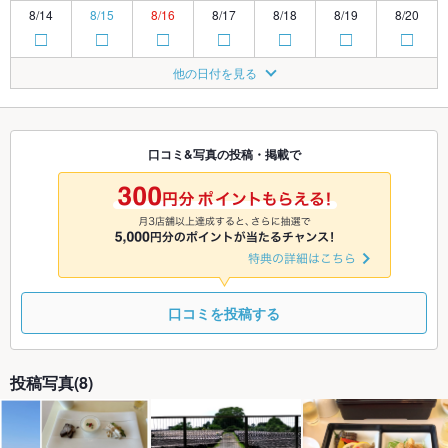
8/14
8/15
8/16
8/17
8/18
8/19
8/20
□
□
□
□
□
□
□
8/21
8/22
8/23
8/24
8/25
8/26
8/27
他の日付を見る
□
□
□
□
□
□
□
8/28
8/29
8/30
8/31
9/1
9/2
9/3
□
□
□
□
□
□
□
口コミ&写真の投稿・掲載で
9/4
9/5
9/6
9/7
9/8
9/9
9/10
□
□
□
□
□
□
□
口コミを投稿する
投稿写真(8)