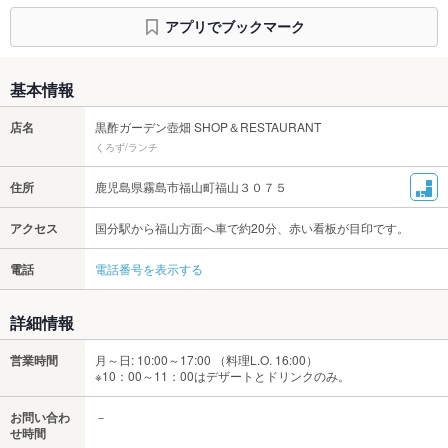
アプリでブックマーク
基本情報
店名
黒酢ガーデン壺畑 SHOP＆RESTAURANT
くろず/ランチ
住所
鹿児島県霧島市福山町福山３０７５
アクセス
国分駅から福山方面へ車で約20分、赤い看板が目印です。
電話
電話番号を表示する
詳細情報
営業時間
月～日: 10:00～17:00 （料理L.O. 16:00）
※10：00～11：00はデザートとドリンクのみ。
お問い合わ
－
せ時間