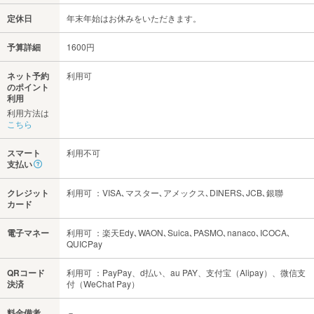
定休日
年末年始はお休みをいただきます。
予算詳細
1600円
ネット予約
利用可
のポイント
利用
利用方法は
こちら
スマート
利用不可
支払い
クレジット
利用可 ：VISA､マスター､アメックス､DINERS､JCB､銀聯
カード
電子マネー
利用可 ：楽天Edy､WAON､Suica､PASMO､nanaco､ICOCA､
QUICPay
QRコード
利用可 ：PayPay、d払い、au PAY、支付宝（Alipay）、微信支
決済
付（WeChat Pay）
料金備考
－