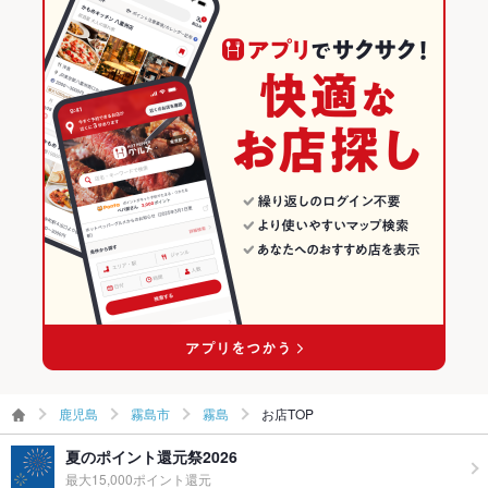
飲み放題
なし
霧島市のグルメランキング
食べ放題
なし
霧島のグルメランキング
お子様連れ
お子様連れOK ：お子様メニュー有、チャイルドチェアー4脚、
ベビーカー1台
ウェディン
－
グパーティ
ー二次会
備考
－
鹿児島
霧島市
霧島
お店TOP
夏のポイント還元祭2026
最大15,000ポイント還元