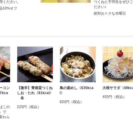
用ください。
つくねと手羽先をぜひ
ださい♪
品10%オフ
絶対おトクな水曜日
ーコン
【激辛】青南蛮つくね
鳥の釜めし〈635kca
大根サラダ〈49kc
kca
しお・たれ〈81kcal〉
l〉
455円（税込）
各
820円（税込）
ばこの
225円（税込）
」で
変わら