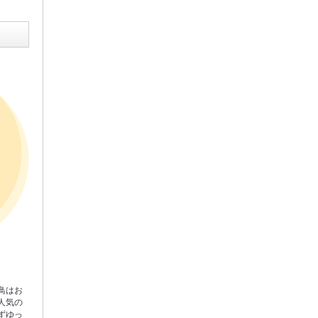
鳥はお
人気の
ずゆっ