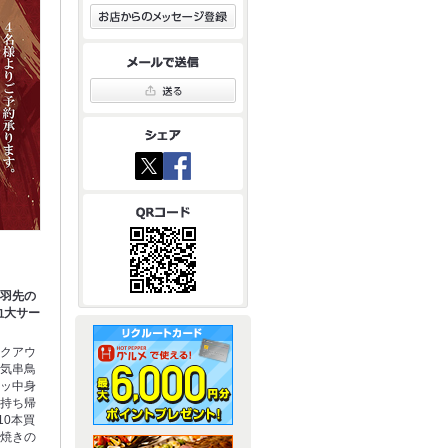
手羽先の
血大サー
イクアウ
人気串鳥
リッ中身
お持ち帰
10本買
火焼きの