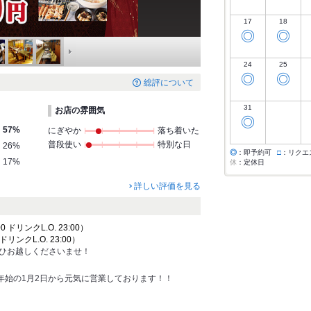
17
18
◎
◎
24
25
◎
◎
総評について
31
お店の雰囲気
◎
57%
にぎやか
落ち着いた
普段使い
特別な日
26%
◎
：即予約可
□
：リクエ
17%
休
：定休日
詳しい評価を見る
0 ドリンクL.O. 23:00）
 ドリンクL.O. 23:00）
ぜひお越しくださいませ！
／年始の1月2日から元気に営業しております！！