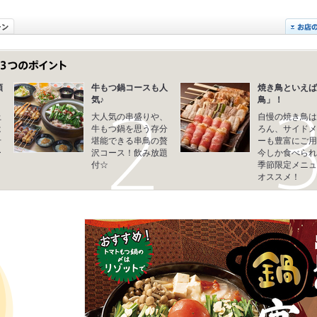
類
牛もつ鍋コースも人
焼き鳥といえば
気♪
鳥」！
上
大人気の串盛りや、
自慢の焼き鳥は
は
牛もつ鍋を思う存分
ろん、サイドメ
せ
堪能できる串鳥の贅
ーも豊富にご用
ー
沢コース！飲み放題
今しか食べられ
ま
付☆
季節限定メニュ
オススメ！