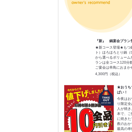
『新』 鍋宴会プラン
★新コース登場★もつ鍋
ト）ほろほろとり鍋（塩
から選べるボリューム
ランは全コース120分
ご宴会は串鳥におまか
4,300円（税込）
★おうち
ぱい！
今夜はお
り限定全
人が焼き
本で、ご
に焼きた
夜のおか
最高の串