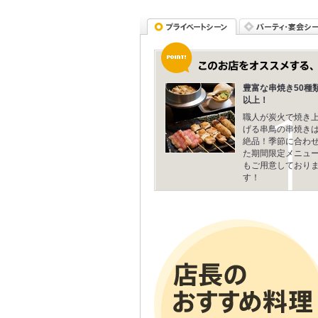
豊富な串焼き50種
以上！
職人が炭火で焼き
げる串鳥の串焼き
絶品！季節に合わ
た期間限定メニュ
もご用意しており
す！