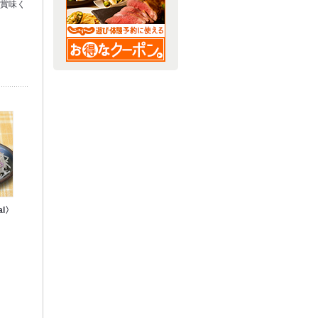
ご賞味く
al〉