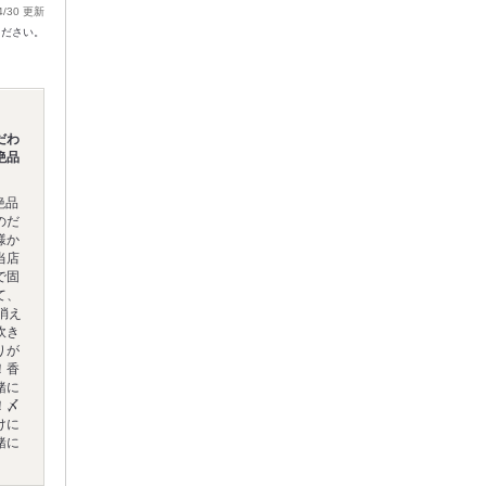
4/30 更新
ください。
だわ
絶品
絶品
のだ
様か
当店
で固
て、
消え
炊き
りが
！香
緒に
！〆
けに
緒に