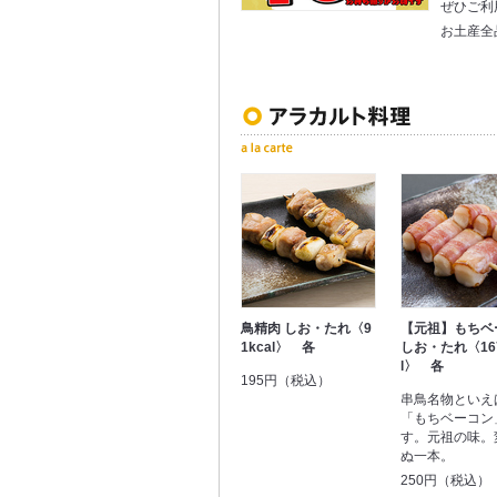
ぜひご利
お土産全
鳥精肉 しお・たれ〈9
【元祖】もちベ
1kcal〉 各
しお・たれ〈167
l〉 各
195円（税込）
串鳥名物といえ
「もちベーコン
す。元祖の味。
ぬ一本。
250円（税込）