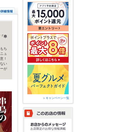
「串
もち
ニュ
意！
ない
ーが
キャンペーン一覧
お店限定のお得な情報満載