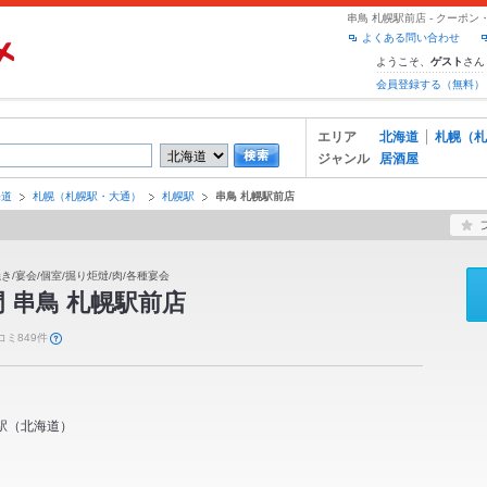
串鳥 札幌駅前店 - クーポ
よくある問い合わせ
ようこそ、
さん
ゲスト
会員登録する（無料）
エリア
北海道
札幌（札
ジャンル
居酒屋
海道
札幌（札幌駅・大通）
札幌駅
串鳥 札幌駅前店
焼き/宴会/個室/掘り炬燵/肉/各種宴会
 串鳥 札幌駅前店
コミ849件
駅
（
北海道
）