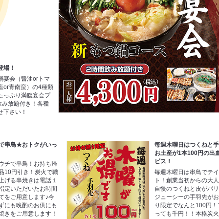
登場！
宴会（醤油orトマ
or青南蛮）の4種類
たっぷり満腹宴会プ
飲み放題付き！各種
せ下さい！
で串鳥★おトクがいっ
毎週木曜日はつくねと
お土産が1本100円の出
ビス！
ウチで串鳥！お持ち帰
品10円引き！炭火で職
毎週木曜日は串鳥でテ
上げる串焼きは電話１
ト！創業当初からの大
指定いただいたお時間
自慢のつくねと皮がパ
てをご用意します♪今
ジューシーの手羽先が
ずにも晩酌のお供にも
り限定でなんと100円！
焼きをご用意します！
っても千円！！本格炭