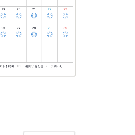
19
20
21
22
23
◎
◎
◎
◎
◎
26
27
28
29
30
◎
◎
◎
◎
◎
スト予約可
TEL
：要問い合わせ
×
：予約不可