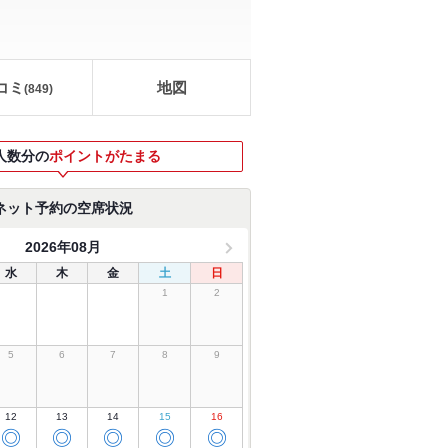
コミ
地図
(
849
)
人数分の
ポイントがたまる
ネット予約の空席状況
2026年08月
水
木
金
土
日
1
2
5
6
7
8
9
12
13
14
15
16
◎
◎
◎
◎
◎