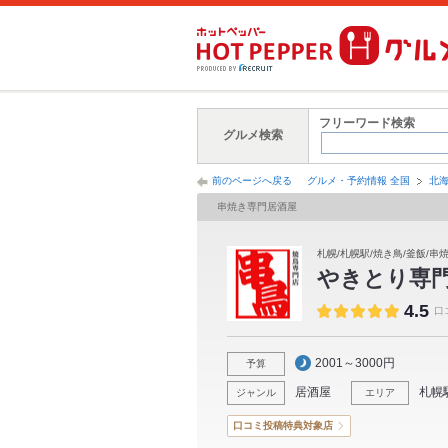
フリーワード検索
グルメ検索
前のページへ戻る
グルメ・予約情報 全国
北
串焼き専門居酒屋
札幌/札幌駅/焼き鳥/釜飯/串
やきとり専門
4.5
口
2001～3000円
予算
居酒屋
札幌
ジャンル
エリア
口コミ投稿特典対象店