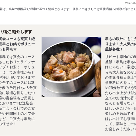
2026/0
以前の情報は、当時の価格及び税率に基づく情報となります。価格につきましては直接店舗へお問い合わせ
宴会コースも充実！絶
串もの以外にもこ
品串とお鍋でボリュー
ります！大人気の
ムも満点☆
釜飯各種！！
串鳥では宴会のコース
リピート率No1の
もこだわりのラインナ
釜飯！串鳥は串も
ップ！お安く・ボリュ
けじゃない！常連
ーミーでお客様からも
らも大人気なのが
好評い頂いております
の釜飯各種☆卓上
☆全てのコースに120
形燃料に火をつけ
分飲み放題付♪大人数宴
約25分放置で火が
会に最適な掘りごたつ
たら出来上がり◎
席の宴会場もご用意し
立てのお出汁の香
ております!!歓送迎会・
なんとも堪らない
新年会・会社でのご宴
ばしいおこげも一
会や仲間同士のオフ会
楽しめる逸品です
など、ご宴会は串鳥に
はお出汁でお茶漬
お任せ☆！
して、薬味とご一
お楽しみください♪