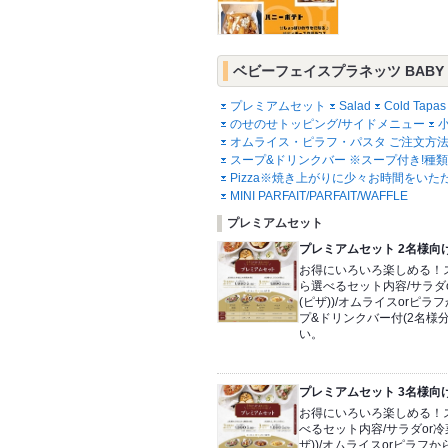
ベビーフェイスプラネッツ BABY FA
プレミアムセット
Salad
Cold Tapas
のせのせトッピング/サイドメニュー
オムライス・ピラフ・パスタ ご注文方
スープ&ドリンクバー ※スープ付き!種類
Pizza※焼き上がりに少々お時間をいた
MINI PARFAIT/PARFAIT/WAFFLE
プレミアムセット
プレミアムセット 2名様向け
お得にいろいろ楽しめる！ス
ら選べるセット内容/サラダor
(ピザ))/オムライスorピラ
プ&ドリンクバー付(2名様
い。
プレミアムセット 3名様向け
お得にいろいろ楽しめる！ス
べるセット内容/サラダor冷菜
ザ))/オムライスorピラフから