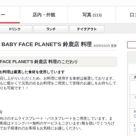
ュー
店内・外観
写真
口
(113)
BY FACE PLANET'S 鈴鹿店 料理
2025/10/15 更新
ACE PLANET'S 鈴鹿店 料理のこだわり
お料理は厳選した食材を使用しています
召し上がりいただくため、お料理に使用する食材は厳選しております。
もに暖かくて元気の出るお料理をご用意して皆様のお越しをお待ちして
りも可能です！！
1
り
向けのオムライスプレート・パスタプレートをご用意しています。ま
客様はドリンクバー無料のサービスもございます♪靴を脱いでくつろげ
1
でお子様連れのお客様もお気軽にお越しください。