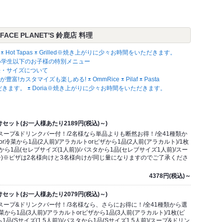
CE PLANET'S 鈴鹿店 料理
Hot Tapas
Grilled※焼き上がりに少々お時間をいただきます。
小学生以下のお子様の特別メニュー
法・サイズについて
が豊富!カスタマイズも楽しめる!
OmmRice
Pilaf
Pasta
だきます。
Doria※焼き上がりに少々お時間をいただきます。
セット(お一人様あたり2189円(税込)～)
ープ&ドリンクバー付！/2名様なら単品よりも断然お得！/全41種類か
冷菜から1品(2人前)/アラカルトorピザから1品(2人前(アラカルト)/1枚
フから1品(セレブサイズ(1人前))/パスタから1品(セレブサイズ1人前)/スー
分)※ピザは2名様向けと3名様向けが同じ量になりますのでご了承くださ
4378円(税込)～
セット(お一人様あたり2079円(税込)～)
ープ&ドリンクバー付！/3名様なら、さらにお得に！/全41種類から選
から1品(3人前)/アラカルトorピザから1品(3人前(アラカルト)/1枚(ピ
1品(Sサイズ(1.5人前))/パスタから1品(Sサイズ1.5人前)/スープ&ドリン