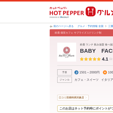
前のページへ戻る
グルメ・予約情報 全国
三
鈴鹿 個室カフェ サプライズ 1ドリンク制
鈴鹿 ランチ 飲み放題 食べ
BABY FA
4.1
口
1501～2000円
10
予算
カフェ・スイーツ
イタリ
ジャンル
口コミ投稿特典対象店
このお店はネット予約時にポイントが