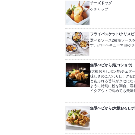
チーズドッグ
ケチャップ
フライバスケット/クリスピ
選べるソース2種※ソース
す。/バーベキューマヨ/ケ
無限べビから(塩コショウ)
(大根おろしポン酢/チェダー
味しさのこだわり]1：ク
とあふれる旨味がクセにな
ように特別に粉を調合。噛
イクアウトで冷めても美味
無限ベビから(大根おろしポ