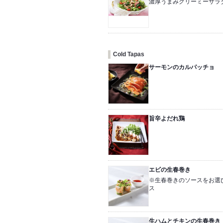
濃厚うまみクリーミーサラ
Cold Tapas
サーモンのカルパッチョ
旨辛よだれ鶏
エビの生春巻き
※生春巻きのソースをお選び
ス
生ハムとチキンの生春巻き