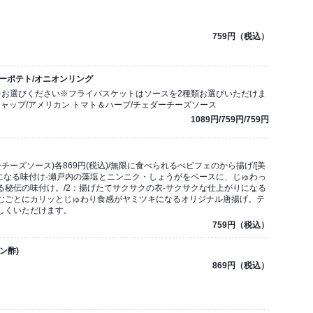
759円（税込）
ーポテト/オニオンリング
をお選びください※フライバスケットはソースを2種類お選びいただけま
チャップ/アメリカン トマト＆ハーブ/チェダーチーズソース
1089円/759円/759円
チーズソース)各869円(税込)/無限に食べられるべビフェのから揚げ/[美
セになる味付け-瀬戸内の藻塩とニンニク・しょうがをベースに、じゅわっ
る秘伝の味付け。/2：揚げたてサクサクの衣-サクサクな仕上がりになる
むごとにカリッとじゅわり食感がヤミツキになるオリジナル唐揚げ。テ
しくいただけます。
759円（税込）
ン酢)
869円（税込）