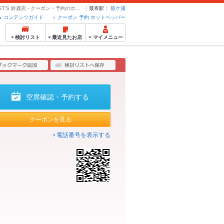
料理メニュー | ベビーフェイスプラネッツ BABY FACE PLANET'S 鈴鹿店 - クーポン・予約のホットペッパーグルメ
最寄駅：
鼓ケ浦
コンテンツガイド
クーポン 予約 ホットペッパー
検討リスト
最近見たお店
マイメニュー
空席確認・予約する
クーポンを見る
電話番号を表示する