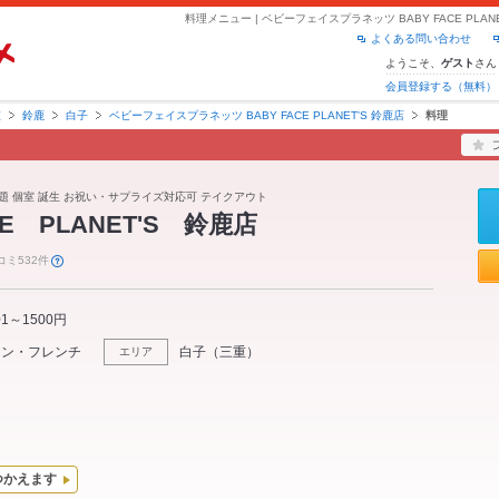
よくある問い合わせ
ようこそ、
さん
ゲスト
会員登録する（無料）
重
鈴鹿
白子
ベビーフェイスプラネッツ BABY FACE PLANET'S 鈴鹿店
料理
放題 個室 誕生 お祝い・サプライズ対応可 テイクアウト
CE PLANET'S 鈴鹿店
コミ532件
01～1500円
アン・フレンチ
白子
（
三重
）
エリア
つかえます