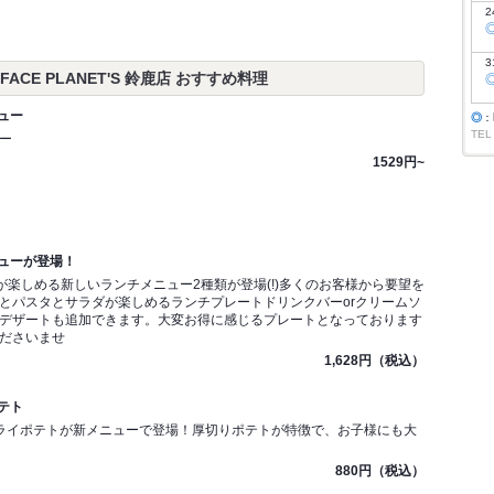
2
3
ACE PLANET'S 鈴鹿店 おすすめ料理
ュー
◎
：
TEL
ー
1529円~
ューが登場！
が楽しめる新しいランチメニュー2種類が登場(!)多くのお客様から要望を
とパスタとサラダが楽しめるランチプレートドリンクバーorクリームソ
デザートも追加できます。大変お得に感じるプレートとなっております
ださいませ
1,628円（税込）
テト
ライポテトが新メニューで登場！厚切りポテトが特徴で、お子様にも大
880円（税込）