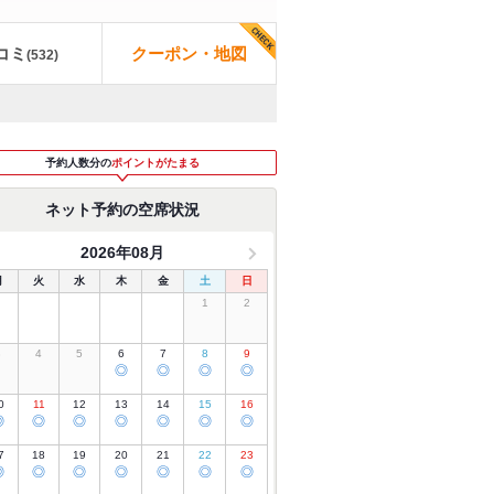
コミ
クーポン・地図
(
532
)
予約人数分の
ポイントがたまる
ネット予約の空席状況
2026年08月
月
火
水
木
金
土
日
1
2
3
4
5
6
7
8
9
◎
◎
◎
◎
0
11
12
13
14
15
16
◎
◎
◎
◎
◎
◎
◎
7
18
19
20
21
22
23
◎
◎
◎
◎
◎
◎
◎