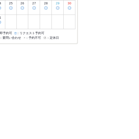
4
25
26
27
28
29
30
◎
◎
◎
◎
◎
◎
◎
1
◎
即予約可
□
：リクエスト予約可
：要問い合わせ
×
：予約不可
休
：定休日