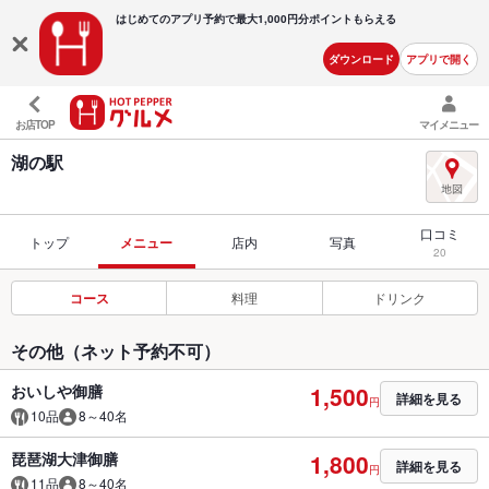
はじめてのアプリ予約で最大
1,000円分ポイントもらえる
ダウンロード
アプリで開く
お店TOP
マイメニュー
湖の駅
口コミ
トップ
メニュー
店内
写真
20
コース
料理
ドリンク
その他（ネット予約不可）
おいしや御膳
1,500
詳細を見る
円
10品
8～40名
琵琶湖大津御膳
1,800
詳細を見る
円
11品
8～40名