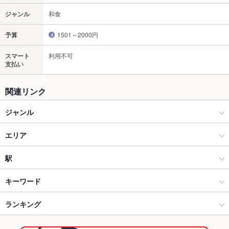
ジャンル
和食
予算
1501～2000円
スマート
利用不可
支払い
関連リンク
ジャンル
和食
エリア
和食全般
大津駅
駅
大津 × 和食
大津駅 × 和食
びわ湖浜大津駅
キーワード
大津 × 和食全般
大津駅 × 和食全般
ランキング
湯葉料理
うどん
そば
ざるそば
びわ湖浜大津駅 × 和食
滋賀
滋賀のグルメランキング