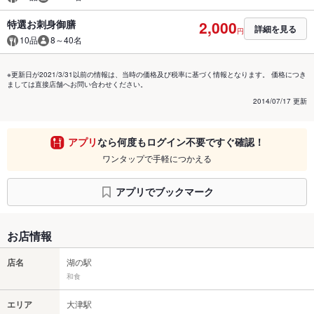
特選お刺身御膳
2,000
詳細を見る
円
10品
8～40名
※更新日が2021/3/31以前の情報は、当時の価格及び税率に基づく情報となります。 価格につき
ましては直接店舗へお問い合わせください。
2014/07/17 更新
アプリ
なら何度もログイン不要ですぐ確認！
ワンタップで手軽につかえる
アプリでブックマーク
お店情報
店名
湖の駅
和食
エリア
大津駅