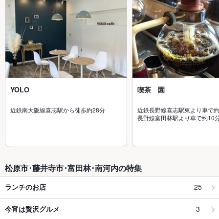
YOLO
喫茶 園
近鉄南大阪線喜志駅から徒歩約28分
近鉄長野線喜志駅東より車で約
長野線富田林駅より車で約10
松原市･藤井寺市･富田林･南河内の特集
25
ランチのお店
3
今宵は贅沢グルメ