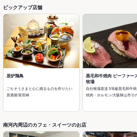
ピックアップ店舗
居炉鶏鳥
黒毛和牛焼肉 ビーファーズ
牧場
ごちそうさまと心に残るものを作りたい
自社牧場直送 5等級黒毛和牛焼
居酒屋/富田林
焼肉・ホルモン/大阪狭山市そ
南河内周辺のカフェ・スイーツのお店