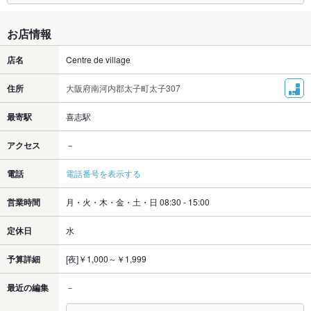
お店情報
店名
Centre de village
住所
大阪府南河内郡太子町太子307
最寄駅
喜志駅
アクセス
－
電話
電話番号を表示する
営業時間
月・火・木・金・土・日 08:30 - 15:00
定休日
水
予算詳細
[夜]￥1,000～￥1,999
最近の編集
－