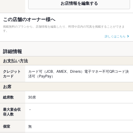
お店情報を編集する
この店舗のオーナー様へ
掲載無料のプランから、店舗情報を編集したり、料理や店内の写真を掲載することができま
す。
詳しくはこちら
詳細情報
お支払い方法
クレジット
カード可（JCB、AMEX、Diners）電子マネー不可QRコード決
カード
済可（PayPay）
お席
総席数
30席
最大宴会収
－
容人数
個室
無