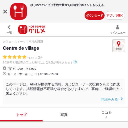
はじめてのアプリ予約で最大
1,000円分ポイントもらえる
ダウンロード
アプリで開く
一覧
マイメニュー
カフェ・スイーツ｜南河内周辺
Centre de village
-
2
口コミ
件
2026年1月以降の口コミ5件以上で評点が表示されます
[夜]￥1,000～￥1,999
月・火・木・金・土・日 08:30 - 15:00
このページは、Alikeが提供する情報、およびユーザーの投稿をもとに作成
しています。掲載情報は不正確な場合がありますので、事前にご確認の上ご
来店ください。
詳細をみる
口コミ
トップ
写真
2