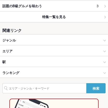
3
話題のB級グルメを味わう
特集一覧を見る
関連リンク
ジャンル
カフェ・スイーツ
エリア
スイーツ
南河内周辺
駅
松原市･藤井寺市･富田林･南河内 × カフェ・スイーツ
南河内周辺 × カフェ・スイーツ
喜志駅
ランキング
松原市･藤井寺市･富田林･南河内 × スイーツ
南河内周辺 × スイーツ
大阪のグルメランキング
検索
喜志駅 × カフェ・スイーツ
南河内周辺 × 洋食
大阪のカフェ・スイーツランキング
喜志駅 × スイーツ
南河内周辺 × 洋食全般
松原市･藤井寺市･富田林･南河内のグルメランキング