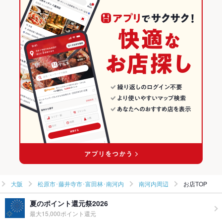
洋食
大阪
洋食全般
大阪 × カフェ・スイーツ
松原市･藤井寺市･富田林･南河内 × 洋食
大阪 × スイーツ
松原市･藤井寺市･富田林･南河内 × 洋食全般
大阪 × 洋食
喜志駅 × 洋食
大阪 × 洋食全般
喜志駅 × 洋食全般
大阪
松原市･藤井寺市･富田林･南河内
南河内周辺
お店TOP
夏のポイント還元祭2026
最大15,000ポイント還元