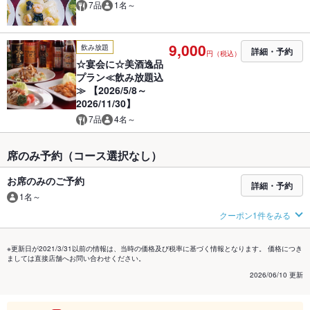
7品
1名～
9,000
飲み放題
詳細・予約
円（税込）
☆宴会に☆美酒逸品
プラン≪飲み放題込
≫ 【2026/5/8～
2026/11/30】
7品
4名～
席のみ予約（コース選択なし）
お席のみのご予約
詳細・予約
1名～
クーポン1件をみる
※更新日が2021/3/31以前の情報は、当時の価格及び税率に基づく情報となります。 価格につき
ましては直接店舗へお問い合わせください。
2026/06/10 更新