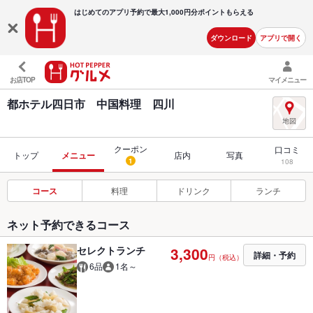
はじめてのアプリ予約で最大
1,000円分ポイントもらえる
ダウンロード
アプリで開く
お店TOP
マイメニュー
都ホテル四日市 中国料理 四川
クーポン
口コミ
トップ
メニュー
店内
写真
1
108
コース
料理
ドリンク
ランチ
ネット予約できるコース
セレクトランチ
3,300
詳細・予約
円（税込）
6品
1名～