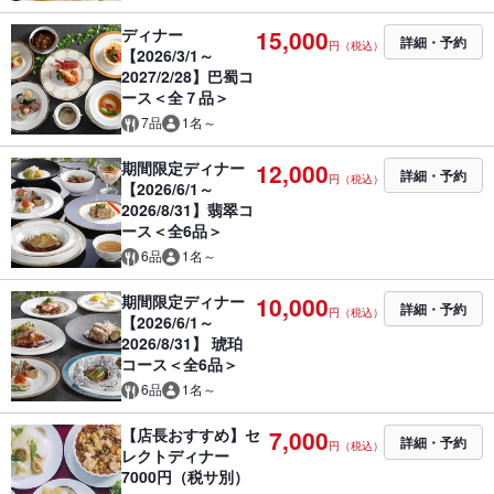
ディナー
15,000
詳細・予約
円（税込）
【2026/3/1～
2027/2/28】巴蜀コ
ース＜全７品＞
7品
1名～
期間限定ディナー
12,000
詳細・予約
円（税込）
【2026/6/1～
2026/8/31】翡翠コ
ース＜全6品＞
6品
1名～
期間限定ディナー
10,000
詳細・予約
円（税込）
【2026/6/1～
2026/8/31】 琥珀
コース＜全6品＞
6品
1名～
【店長おすすめ】セ
7,000
詳細・予約
円（税込）
レクトディナー
7000円（税サ別）