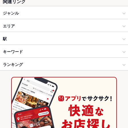
関連リンク
ジャンル
中華
エリア
四川料理
近鉄四日市
駅
四日市 × 中華
近鉄四日市 × 中華
近鉄四日市駅
キーワード
四日市 × 四川料理
近鉄四日市 × 四川料理
ランキング
からあげ
エビ料理
カキ料理・オイスター
カニ料理
アワビ
豆腐料理
そば
茶碗蒸し
焼きそば
トリュフ
鴨肉
飲茶
餃子
小籠包
近鉄四日市駅 × 中華
三重
三重のグルメランキング
麻婆豆腐
酢豚
杏仁豆腐
冷麺
デザート
担々麺
近鉄四日市駅 × 四川料理
三重 × 中華
三重の中華ランキング
三重 × 四川料理
四日市のグルメランキング
四日市の中華ランキング