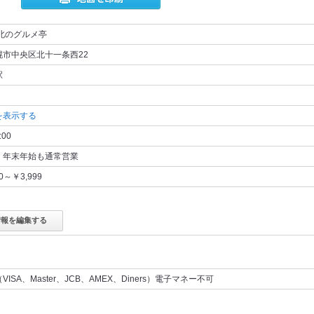
北のグルメ亭
幌市中央区北十一条西22
駅
を表示する
:00
・年末年始も通常営業
00～￥3,999
情報を編集する
ISA、Master、JCB、AMEX、Diners）電子マネー不可