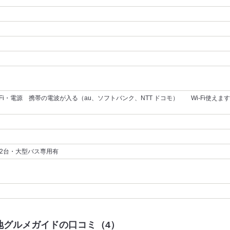
-Fi・電源 携帯の電波が入る（au、ソフトバンク、NTT ドコモ） Wi-Fi使えま
12台・大型バス専用有
地グルメガイドの口コミ（4）