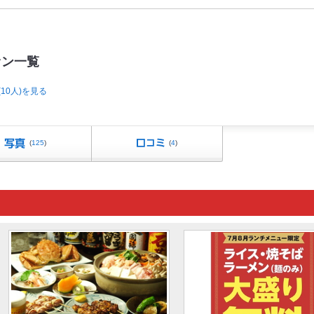
ァン一覧
10人)を見る
(
125
)
(
4
)