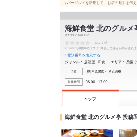
ッパーグルメを活用して、お店の魅力を伝え
海鮮食堂 北のグルメ
きたのぐるめてい
-
口コミ4件
2026年1月以降の口コミ5件以上で評点が表示され
電話番号を表示する
ジャンル
居酒屋
和食
エリア
桑園
(
[昼]￥3,000～￥3,999
予算
06:00 - 17:00
営業時間
海鮮食堂 北のグルメ亭 投稿写