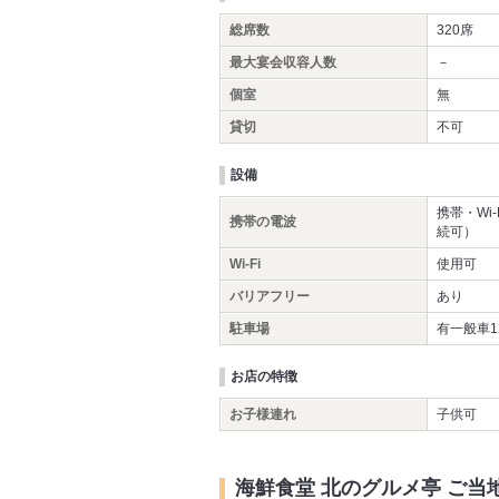
総席数
320席
最大宴会収容人数
－
個室
無
貸切
不可
設備
携帯・Wi
携帯の電波
続可）
Wi-Fi
使用可
バリアフリー
あり
駐車場
有一般車
お店の特徴
お子様連れ
子供可
海鮮食堂 北のグルメ亭 ご当