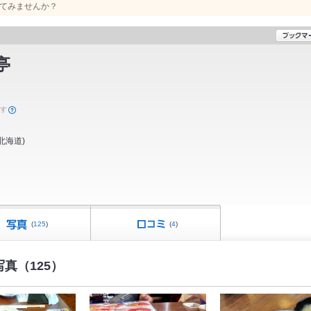
てみませんか？
亭
ます
北海道
)
(
125
)
(
4
)
真（125）