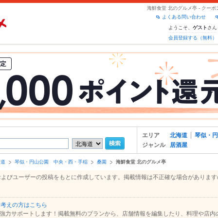
海鮮食堂 北のグルメ亭 - クー
よくある問い合わせ
ようこそ、
さん
ゲスト
会員登録する（無料）
エリア
北海道
琴似・円
ジャンル
居酒屋
海道
琴似・円山公園 中央・西・手稲
桑園
海鮮食堂 北のグルメ亭
報、およびユーザーの投稿をもとに作成しています。掲載情報は不正確な場合がありま
お考えの方はこちら
強力サポートします！掲載無料のプランから、店舗情報を編集したり、料理や店内