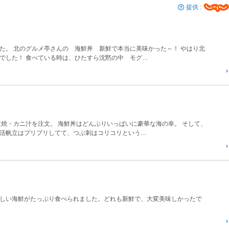
提供 :
た。 北のグルメ亭さんの 海鮮丼 新鮮で本当に美味かった～！ やはり北
でした！ 食べている時は、ひたすら沈黙の中 モグ…
立焼・カニ汁を注文。 海鮮丼はどんぶりいっぱいに豪華な海の幸。 そして、
活帆立はプリプリしてて、つぶ刺はコリコリという…
しい海鮮がたっぷり食べられました。どれも新鮮で、大変美味しかったで