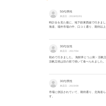
50代/男性
来店日：2019/02/01
時計台を見た後に、地下鉄東西線で行きまし
海道、場外市場の中、口コミ通り、期待以上
30代/女性
来店日：2017/04
初めて行きました。 海鮮丼とつぶ刺・活帆
活帆立焼は目の前で焼いて食べられました。
30代/男性
来店日：2015/08
市場に併設されていて、期待通り、北海道ら
す。