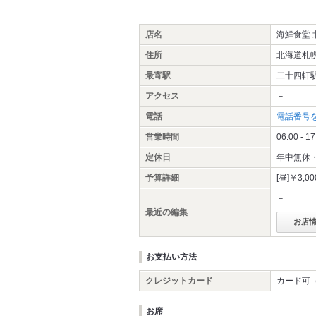
店名
海鮮食堂 
住所
北海道札
最寄駅
二十四軒
アクセス
－
電話
電話番号
営業時間
06:00 - 17
定休日
年中無休
予算詳細
[昼]￥3,0
－
最近の編集
お店
お支払い方法
クレジットカード
カード可（V
お席