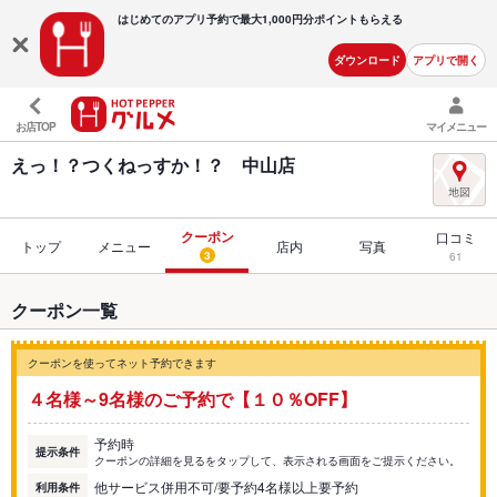
はじめてのアプリ予約で最大
1,000円分ポイントもらえる
ダウンロード
アプリで開く
お店TOP
マイメニュー
えっ！？つくねっすか！？ 中山店
クーポン
口コミ
トップ
メニュー
店内
写真
3
61
クーポン一覧
クーポンを使ってネット予約できます
４名様～9名様のご予約で【１０％OFF】
予約時
提示条件
クーポンの詳細を見るをタップして、表示される画面をご提示ください。
他サービス併用不可/要予約4名様以上要予約
利用条件