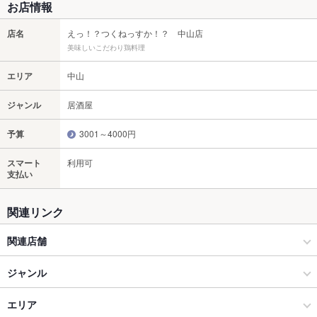
お店情報
店名
えっ！？つくねっすか！？ 中山店
美味しいこだわり鶏料理
エリア
中山
ジャンル
居酒屋
予算
3001～4000円
スマート
利用可
支払い
関連リンク
関連店舗
えっ！？つくねっすか！？
ジャンル
大衆馬肉料理専門店 蹴飛ばし四代目 福屋
居酒屋
エリア