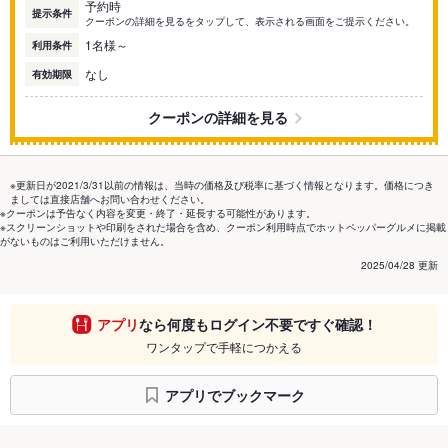
予約時
提示条件
クーポンの詳細を見るをタップして、表示される画面をご提示ください。
1名様～
利用条件
なし
有効期限
クーポンの詳細を見る
※更新日が2021/3/31以前の情報は、当時の価格及び税率に基づく情報となります。価格につき
ましては直接店舗へお問い合わせください。
※クーポンは予告なく内容を変更・終了・延長する可能性があります。
※スクリーンショットや印刷をされた場合を含め、クーポン利用時点でホットペッパーグルメに掲載
がないものはご利用いただけません。
2025/04/28 更新
アプリ
なら何度もログイン不要ですぐ確認！
ワンタップで手軽につかえる
アプリでブックマーク