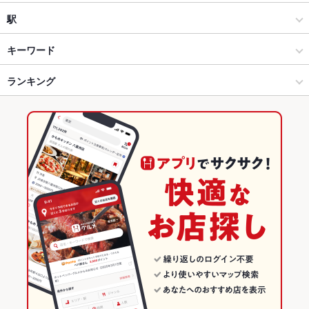
創作
中山
駅
横浜 × 居酒屋
中山 × 居酒屋
中山駅
キーワード
横浜 × 創作
中山 × 創作
ランキング
串かつ
馬刺し
エビ料理
にんにく料理
ウインナー
つくね
もつ鍋
中山駅 × 居酒屋
神奈川
神奈川のグルメランキング
中山駅 × 創作
神奈川 × 居酒屋
神奈川の居酒屋ランキング
神奈川 × 創作
横浜のグルメランキング
横浜の居酒屋ランキング
中山のグルメランキング
中山の居酒屋ランキング