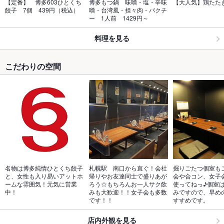
【定番】　博多603ひとくち
博多もつ鍋　味噌・塩・辛味
【大人気】鶏たた
餃子　7個　439円（税込）
噌・台湾風・担々肉・パクチ
ー　1人前　1429円～
料理を見る
こだわりの空間
名物は博多純情ひとくち餃子
札幌駅　南口から直ぐ！会社
掘りごたつ個室も
と、女性も入り易いアットホ
帰りやお友達同士で盛りあが
会や合コン、女子
ームな雰囲気！元気に営業
ろう☆もちろんお一人サク飲
使ってねっ♪個室は
中！
みも大歓迎！！女子会も多数
みですので、早め
です！！
すすめです。
店内外観を見る