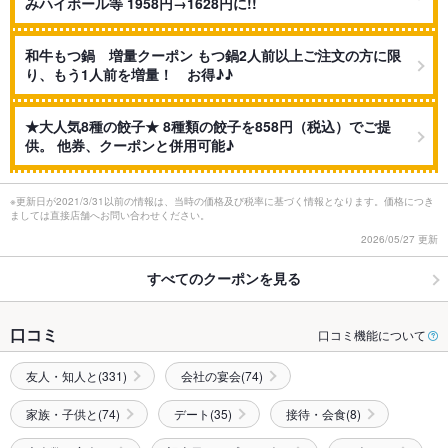
みハイボール等 1958円→1628円に!!
和牛もつ鍋 増量クーポン もつ鍋2人前以上ご注文の方に限
り、もう1人前を増量！ お得♪♪
★大人気8種の餃子★ 8種類の餃子を858円（税込）でご提
供。 他券、クーポンと併用可能♪
※更新日が2021/3/31以前の情報は、当時の価格及び税率に基づく情報となります。価格につき
ましては直接店舗へお問い合わせください。
2026/05/27 更新
すべてのクーポンを見る
口コミ
口コミ機能について
友人・知人と(331)
会社の宴会(74)
家族・子供と(74)
デート(35)
接待・会食(8)