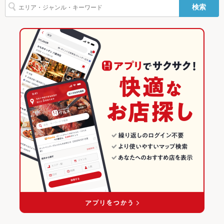
クーポンで120分1628円♪
検索
小籠包
チャーハン
麻婆豆腐
エビチリ
炭火焼
ビビンバ
札幌駅 × 和風
北海道 × 居酒屋
北海道の居酒屋ランキング
石焼きビビンバ
パクチー
パフェ
デザート
揚げ餃子
塩もつ鍋
食べ放題
なし
北海道 × 和風
札幌（札幌駅・大通）のグルメランキング
お酒
カクテル充実、焼酎充実
札幌（札幌駅・大通）の居酒屋ランキング
お子様連れ
お子様連れOK
札幌駅のグルメランキング
ウェディン
店舗に要問合せ
グパーティ
ー二次会
札幌駅の居酒屋ランキング
お祝い・サ
可
プライズ対
応
備考
－