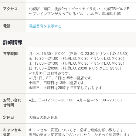
アクセス
札幌駅 南口 徒歩2分！ビックカメラ向い 札幌TRビル２F
セブンイレブンが入っているビル ホルモン酒場風土.隣
電話
電話番号を表示する
詳細情報
営業時間
月～木: 16:30～翌0:00 （料理L.O. 23:30 ドリンクL.O. 23:30）
金: 16:30～翌1:00 （料理L.O. 翌0:30 ドリンクL.O. 翌0:30）
土: 13:00～翌1:00 （料理L.O. 翌0:30 ドリンクL.O. 翌0:30）
日: 13:00～翌0:00 （料理L.O. 23:30 ドリンクL.O. 23:30）
※12月31日はお休みです。
※1月1日、2日、3日は15時～開店です。
土曜日、日曜日は13時～開店です。
金曜日、土曜日は25時まで営業しております。
お問い合わ
●土、日→12：00～23：00 ●月～金→15：00～23：00
せ時間
定休日
大晦日のみお休み
キャンセル
キャンセル、変更については、必ずご連絡お願い致します。
規定
当日の急きょ変更等もございましたら、なるべく対応致します