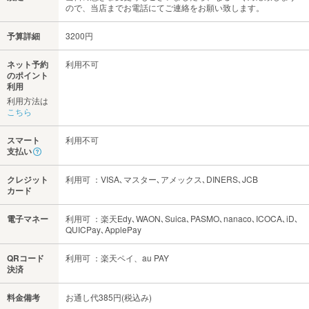
ので、当店までお電話にてご連絡をお願い致します。
予算詳細
3200円
ネット予約
利用不可
のポイント
利用
利用方法は
こちら
スマート
利用不可
支払い
クレジット
利用可 ：VISA､マスター､アメックス､DINERS､JCB
カード
電子マネー
利用可 ：楽天Edy､WAON､Suica､PASMO､nanaco､ICOCA､iD､
QUICPay､ApplePay
QRコード
利用可 ：楽天ペイ、au PAY
決済
料金備考
お通し代385円(税込み)