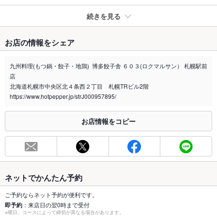
続きを見る
たばこ
お店の情報をシェア
禁煙・喫煙
全席喫煙可
九州料理(もつ鍋・餃子・地鶏) 博多餃子舎 ６０３(ロクマルサン） 札幌駅前
喫煙専用室
なし
店
北海道札幌市中央区北４条西２丁目 札幌TRビル2階
※2020年4月1日～受動喫煙対策に関する法律が施行されています。正しい情報はお店へお問い
https://www.hotpepper.jp/strJ000957895/
合わせください。
お席
お店情報をコピー
総席数
52席
最大宴会収
55人
容人数
個室
ネットでかんたん予約
あり ：掘りこたつ10名のお席、1室のみ
ご予約ならネット予約が便利です。
座敷
なし
即予約
：来店日の翌0時まで受付
※曜日、コースによって締切が異なる場合があります。
掘りごたつ
あり