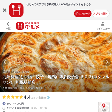
はじめてのアプリ予約で最大
1,000円分ポイントもらえる
ダウンロード
アプリで開く
一覧
マイメニュー
居酒屋 | 札幌駅 | 北海道
九州料理(もつ鍋・餃子・地鶏) 博多餃子舎 ６０３(ロクマル
サン） 札幌駅前店
九州博多料理 餃子 もつ鍋 歓送迎会
4.4
586
口コミ
件
3001～4000円
ただいま営業時間外
16:30～翌1:00