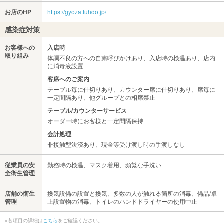
お店のHP
https://gyoza.fuhdo.jp/
感染症対策
お客様への
入店時
取り組み
体調不良の方への自粛呼びかけあり、入店時の検温あり、店内
に消毒液設置
客席へのご案内
テーブル毎に仕切りあり、カウンター席に仕切りあり、席毎に
一定間隔あり、他グループとの相席禁止
テーブル/カウンターサービス
オーダー時にお客様と一定間隔保持
会計処理
非接触型決済あり、現金等受け渡し時の手渡しなし
従業員の安
勤務時の検温、マスク着用、頻繁な手洗い
全衛生管理
店舗の衛生
換気設備の設置と換気、多数の人が触れる箇所の消毒、備品/卓
管理
上設置物の消毒、トイレのハンドドライヤーの使用中止
※各項目の詳細は
こちら
をご確認ください。