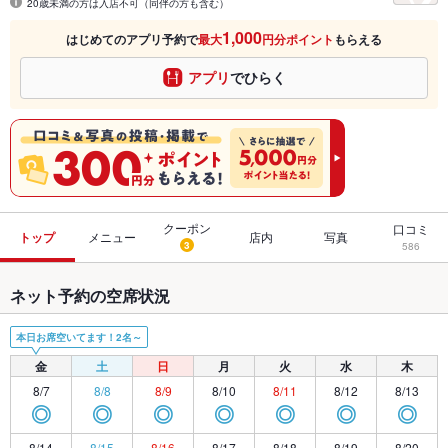
20歳未満の方は入店不可（同伴の方も含む）
1,000
はじめてのアプリ予約で
最大
円分ポイント
もらえる
アプリ
でひらく
クーポン
口コミ
トップ
メニュー
店内
写真
3
586
ネット予約の空席状況
本日お席空いてます！2名～
金
土
日
月
火
水
木
8/7
8/8
8/9
8/10
8/11
8/12
8/13
◎
◎
◎
◎
◎
◎
◎
8/14
8/15
8/16
8/17
8/18
8/19
8/20