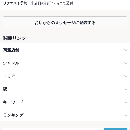
リクエスト予約
：来店日の前日17時まで受付
カウンター
あり
お店からのメッセージに登録する
ソファー
なし
テラス席
なし
関連リンク
貸切
貸切不可 ：※40名様以上で貸切OK！店舗に要問合せ
関連店舗
設備
博多餃子舎 603
ジャンル
Wi-Fi
未確認
大衆炭火焼肉ジンギスカン ホルモン酒場 風土. 札幌駅前店
居酒屋
エリア
バリアフリ
なし
ー
焼肉ホルモン 風土. 本店
和風
札幌駅
駅
駐車場
なし
かすうどん 風土．
札幌（札幌駅・大通） × 居酒屋
札幌駅 × 居酒屋
さっぽろ駅
キーワード
その他設備
－
（そば・地鶏・牡蠣）かすそば 風土.本店
札幌（札幌駅・大通） × 和風
札幌駅 × 和風
札幌駅
ランキング
手羽先
からあげ
馬刺し
九州・博多料理
エビ料理
にんにく料理
その他
フライドポテト
チャンポン
地鶏
もつ鍋
ピザ
餃子
水餃子
札幌駅 × 居酒屋
北海道
北海道のグルメランキング
飲み放題
あり ：生ビール、サワー、果実酒など豊富な種類の飲み放題☆