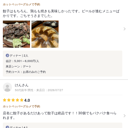
ホットペッパーグルメで予約
餃子はもちろん、鶏もも焼きも美味しかったです。ビールが進むメニューば
かりです。ごちそうさまでした。
ディナー | 2人
会計：5,001～6,000円/人
来店シーン：デート
予約コース：お席のみのご予約
けんさん
50代前半/男性・来店日：2026/07/27
4.0
ホットペッパーグルメで予約
店名に餃子があるだけあって餃子は絶品です！！30個でもパクパク食べら
れます。
ディナー | 4人