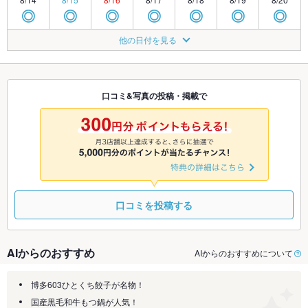
◎
◎
◎
◎
◎
◎
◎
8/21
8/22
8/23
8/24
8/25
8/26
8/27
他の日付を見る
◎
◎
◎
◎
◎
◎
◎
8/28
8/29
8/30
8/31
9/1
9/2
9/3
◎
◎
◎
◎
◎
◎
◎
口コミ&写真の投稿・掲載で
9/4
9/5
9/6
9/7
9/8
9/9
9/10
◎
◎
◎
◎
◎
◎
◎
口コミを投稿する
AIからのおすすめ
AIからのおすすめについて
博多603ひとくち餃子が名物！
国産黒毛和牛もつ鍋が人気！