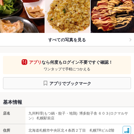
すべての写真を見る
アプリ
なら何度もログイン不要ですぐ確認！
ワンタップで手軽につかえる
アプリでブックマーク
基本情報
店名
九州料理(もつ鍋・餃子・地鶏) 博多餃子舎 ６０３(ロクマルサ
ン） 札幌駅前店
住所
北海道札幌市中央区北４条西２丁目 札幌TRビル2階