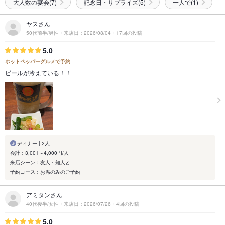
大人数の宴会(7)
記念日・サプライズ(5)
一人で(1)
ヤスさん
50代前半/男性・来店日：2026/08/04・17回の投稿
5.0
ホットペッパーグルメで予約
ビールが冷えている！！
ディナー | 2人
会計：3,001～4,000円/人
来店シーン：友人・知人と
予約コース：お席のみのご予約
アミタンさん
40代後半/女性・来店日：2026/07/26・4回の投稿
5.0