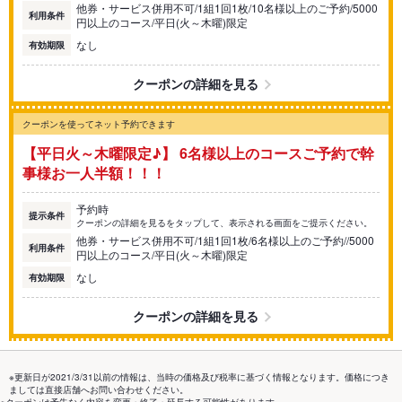
他券・サービス併用不可/1組1回1枚/10名様以上のご予約/5000
利用条件
円以上のコース/平日(火～木曜)限定
なし
有効期限
クーポンの詳細を見る
クーポンを使ってネット予約できます
【平日火～木曜限定♪】 6名様以上のコースご予約で幹
事様お一人半額！！！
予約時
提示条件
クーポンの詳細を見るをタップして、表示される画面をご提示ください。
他券・サービス併用不可/1組1回1枚/6名様以上のご予約//5000
利用条件
円以上のコース/平日(火～木曜)限定
なし
有効期限
クーポンの詳細を見る
※更新日が2021/3/31以前の情報は、当時の価格及び税率に基づく情報となります。価格につき
ましては直接店舗へお問い合わせください。