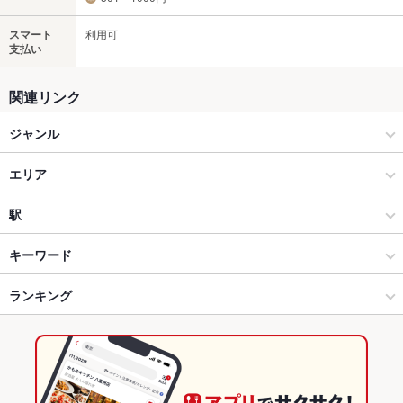
スマート
利用可
支払い
関連リンク
ジャンル
ダイニングバー・バル
エリア
洋・和洋・各国料理・その他
城東
駅
前橋 × ダイニングバー・バル
城東 × ダイニングバー・バル
新前橋駅
キーワード
前橋 × 洋・和洋・各国料理・その他
城東 × 洋・和洋・各国料理・その他
中央前橋駅
ランキング
卵焼き
からあげ
モツ煮込み
にんにく料理
フライドポテト
ステーキ
ピザ
水餃子
牛タン
デザート
生ハム
醤油ラーメン
中央前橋駅 × ダイニングバー・バル
群馬
前橋駅
群馬のグルメランキング
中央前橋駅 × 洋・和洋・各国料理・その他
群馬 × ダイニングバー・バル
群馬のダイニングバー・バルランキング