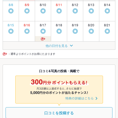
8/8
8/9
8/10
8/11
8/12
8/13
8/14
◎
◎
◎
◎
◎
◎
◎
8/15
8/16
8/17
8/18
8/19
8/20
8/21
◎
◎
◎
◎
◎
◎
◎
8/22
8/23
8/24
8/25
8/26
8/27
8/28
他の日付を見る
◎
◎
◎
◎
◎
◎
◎
：通常よりポイントがお得にたまります
8/29
8/30
8/31
9/1
9/2
9/3
9/4
口コミ&写真の投稿・掲載で
◎
◎
◎
◎
◎
◎
◎
9/5
9/6
9/7
9/8
9/9
9/10
9/11
◎
◎
◎
◎
◎
◎
◎
口コミを投稿する