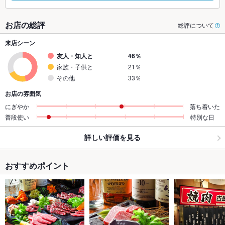
お店の総評
総評について
来店シーン
友人・知人と
46％
家族・子供と
21％
その他
33％
お店の雰囲気
にぎやか
落ち着いた
普段使い
特別な日
詳しい評価を見る
おすすめポイント