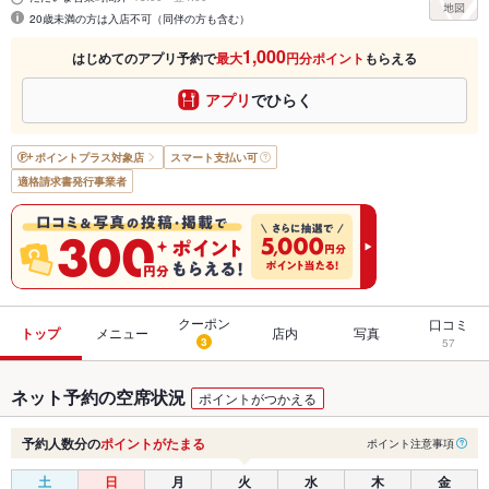
20歳未満の方は入店不可（同伴の方も含む）
1,000
はじめてのアプリ予約で
最大
円分ポイント
もらえる
アプリ
でひらく
ポイントプラス
対象店
スマート支払い可
適格請求書発行事業者
クーポン
口コミ
トップ
メニュー
店内
写真
3
57
ネット予約の空席状況
ポイントがつかえる
予約人数分の
ポイントがたまる
ポイント注意事項
土
日
月
火
水
木
金