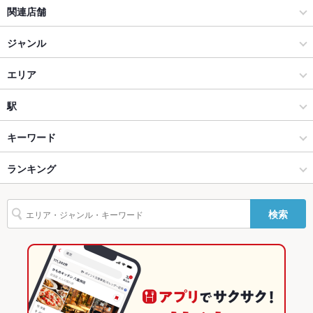
ソファー
なし ：ソファー席はございません。座敷でみんなでワイワイ焼
関連店舗
肉宴会！
ぴこぴこ精肉店 瓦町
ジャンル
テラス席
なし ：テラス席はございません。座敷でみんなでワイワイ焼肉
宴会！
ぴこぴこ精肉店 春日
焼肉・ホルモン
エリア
貸切
貸切不可 ：ご相談下さい！
ぴこぴこ精肉店 レインボー通り
焼肉
高松市中心部その他
駅
設備
ぴこぴこ精肉店 宇多津
高松市中心部 × 焼肉・ホルモン
高松市中心部その他 × 焼肉・ホルモン
片原町駅
Wi-Fi
キーワード
なし
バリアフリ
なし ：お気軽にご相談くださいませ。
じん ＵＴＡＺＵ
高松市中心部 × 焼肉
高松市中心部その他 × 焼肉
瓦町駅
ランキング
にんにく料理
ソーセージ
レバー
ビビンバ
石焼きビビンバ
冷麺
ー
デザート
アヒージョ
瓦町駅 × 焼肉・ホルモン
香川
高松駅
香川のグルメランキング
駐車場
なし ：近隣のコインパーキングをご利用くださいませ。
検索
瓦町駅 × 焼肉
香川 × 焼肉・ホルモン
香川の焼肉・ホルモンランキング
英語メニュ
あり
ー
香川 × 焼肉
高松市中心部のグルメランキング
その他設備
お気軽にご相談くださいませ。
高松市中心部の焼肉・ホルモンランキング
その他