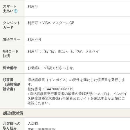
スマート
利用可
支払い
クレジット
利用可 ：VISA､マスター､JCB
カード
電子マネー
利用不可
QRコード
利用可 ：PayPay、d払い、au PAY、メルペイ
決済
料金備考
お気軽にご相談くださいませ。
領収書
適格請求書（インボイス）の要件を満たした領収書を発行しま
（適格簡易
す。
請求書）
登録番号：T4470001008719
※適格請求書発行事業者の最新の登録状態については、インボイ
ス制度適格請求書発行事業者公表サイトを確認するか店舗にご
確認ください。
感染症対策
お客様への
入店時
取り組み
店内に消毒液設置