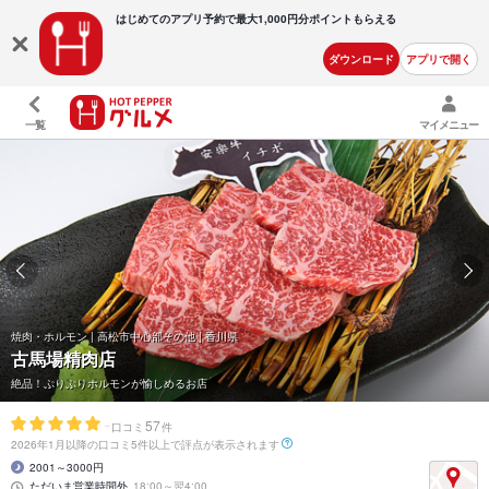
はじめてのアプリ予約で最大
1,000円分ポイントもらえる
ダウンロード
アプリで開く
一覧
マイメニュー
焼肉・ホルモン | 高松市中心部その他 | 香川県
古馬場精肉店
絶品！ぷりぷりホルモンが愉しめるお店
-
57
口コミ
件
2026年1月以降の口コミ5件以上で評点が表示されます
2001～3000円
ただいま営業時間外
18:00～翌4:00