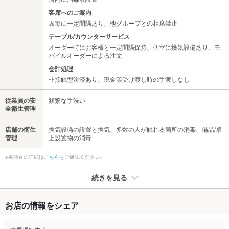
客席へのご案内
席毎に一定間隔あり、他グループとの相席禁止
テーブル/カウンターサービス
オーダー時にお客様と一定間隔保持、個室に換気設備あり、モ
バイルオーダーによる注文
会計処理
非接触型決済あり、現金等受け渡し時の手渡しなし
従業員の安
頻繁な手洗い
全衛生管理
店舗の衛生
換気設備の設置と換気、多数の人が触れる箇所の消毒、備品/卓
管理
上設置物の消毒
※各項目の詳細は
こちら
をご確認ください。
続きを見る
たばこ
お店の情報をシェア
禁煙・喫煙
全席喫煙可
20歳未満の方の御来店はお断りしております。