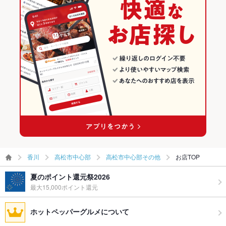
飲み放題
あり ：飲み放題をご用意しております。
高松市中心部その他のグルメランキング
食べ放題
なし ：食べ放題のご用意はございません。
高松市中心部その他の焼肉・ホルモンランキング
お子様連れ
お子様連れ不可 ：20歳未満の入店はお断りしております。
ウェディン
要相談。
グパーティ
ー二次会
備考
お気軽にご相談くださいませ。
香川
高松市中心部
高松市中心部その他
お店TOP
夏のポイント還元祭2026
最大15,000ポイント還元
ホットペッパーグルメについて