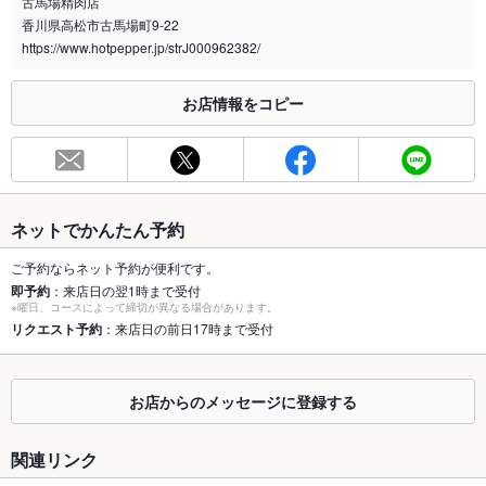
古馬場精肉店
香川県高松市古馬場町9-22
喫煙専用室
なし
https://www.hotpepper.jp/strJ000962382/
※2020年4月1日～受動喫煙対策に関する法律が施行されています。正しい情報はお店へお問い
合わせください。
お店情報をコピー
お席
総席数
20席(お座敷をご用意♪)
最大宴会収
20人(最大28名様迄ご利用頂けます。)
容人数
ネットでかんたん予約
個室
なし ：みんなでワイワイできるよう、個室はご用意してません
ご予約ならネット予約が便利です。
♪
即予約
：来店日の翌1時まで受付
※曜日、コースによって締切が異なる場合があります。
座敷
リクエスト予約
：来店日の前日17時まで受付
あり ：座敷でみんなでワイワイ焼肉宴会！
掘りごたつ
なし ：掘りごたつはございません。座敷でみんなでワイワイ焼
肉宴会！
お店からのメッセージに登録する
カウンター
なし ：カウンターはございません。座敷でみんなでワイワイ焼
肉宴会！
関連リンク