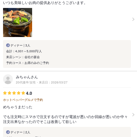
いつも美味しいお肉の提供ありがとうございます。
ディナー | 3人
会計：4,001～5,000円/人
来店シーン：会社の宴会
予約コース：お席のみのご予約
みちゃんさん
20代後半/女性・来店日：2026/03/27
4.0
ホットペッパーグルメで予約
めちゃうまだった
でも注文時にスマホで注文するのですが電波が悪いのか回線が悪いのか中々
注文出来なかったのでそこは改善して欲しい
ディナー | 2人