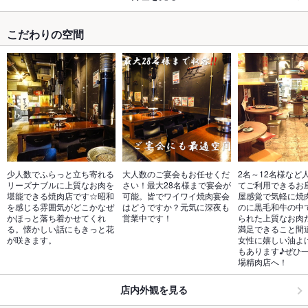
こだわりの空間
少人数でふらっと立ち寄れる
大人数のご宴会もお任せくだ
2名～12名様など
リーズナブルに上質なお肉を
さい！最大28名様まで宴会が
てご利用できるお
堪能できる焼肉店です☆昭和
可能。皆でワイワイ焼肉宴会
屋感覚で気軽に焼
を感じる雰囲気がどこかなぜ
はどうですか？元気に深夜も
のに黒毛和牛の中
かほっと落ち着かせてくれ
営業中です！
られた上質なお肉
る。懐かしい話にもきっと花
満足できること間
が咲きます。
女性に嬉しい油よ
もあります♪ぜひ
場精肉店へ！
店内外観を見る