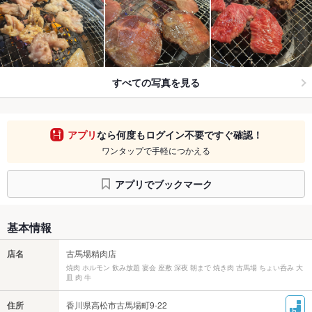
すべての写真を見る
アプリ
なら何度もログイン不要ですぐ確認！
ワンタップで手軽につかえる
アプリでブックマーク
基本情報
店名
古馬場精肉店
焼肉 ホルモン 飲み放題 宴会 座敷 深夜 朝まで 焼き肉 古馬場 ちょい呑み 大
皿 肉 牛
住所
香川県高松市古馬場町9-22