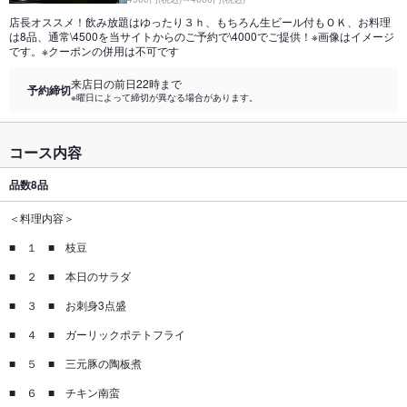
店長オススメ！飲み放題はゆったり３ｈ、もちろん生ビール付もＯＫ、お料理
は8品、通常\4500を当サイトからのご予約で\4000でご提供！※画像はイメージ
です。※クーポンの併用は不可です
来店日の前日22時まで
予約締切
※曜日によって締切が異なる場合があります。
コース内容
品数
8品
＜料理内容＞
■ １ ■ 枝豆
■ ２ ■ 本日のサラダ
■ ３ ■ お刺身3点盛
■ ４ ■ ガーリックポテトフライ
■ ５ ■ 三元豚の陶板煮
■ ６ ■ チキン南蛮