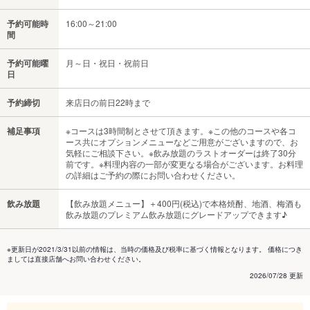
予約可能時
16:00～21:00
間
予約可能曜
月～日・祝日・祝前日
日
予約締切
来店日の前日22時まで
補足事項
※コースは3時間制とさせて頂きます。※この他のコースや各コ
ース共にオプションメニューなどご用意がございますので、お
気軽にご相談下さい。※飲み放題のラストオーダーは終了30分
前です。※料理内容の一部が変更なる場合がございます。お料理
の詳細はご予約の際にお問い合わせください。
飲み放題
【飲み放題メニュー】＋400円(税込)で本格焼酎、地酒、梅酒も
飲み放題のプレミアム飲み放題にグレードアップできます♪
※更新日が2021/3/31以前の情報は、当時の価格及び税率に基づく情報となります。 価格につき
ましては直接店舗へお問い合わせください。
2026/07/28 更新