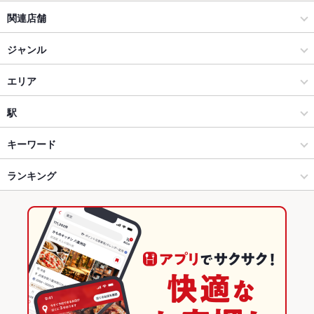
関連店舗
くいもの屋 わん
ジャンル
くいもの屋わん 藤沢プライムビル店
居酒屋
エリア
個室居酒屋 くいもの屋わん 桜木町店
和風
武蔵境
駅
個室居酒屋 くいもの屋わん 綱島店
武蔵小金井 × 居酒屋
武蔵境 × 居酒屋
武蔵境駅
キーワード
くいもの屋わん 大和店
武蔵小金井 × 和風
武蔵境 × 和風
ランキング
からあげ
お茶漬け
塩辛
炉ばた焼き・炙り焼き
モツ煮込み
エビ料理
カニ料理
刺身
ローストビーフ
にんにく料理
フライドポテト
個室居酒屋 くいもの屋わん 茅ヶ崎店
武蔵境駅 × 居酒屋
武蔵境 × 和食
東京のグルメランキング
ちらし寿司
うどん
うなぎ
天ぷら
おでん
焼きそば
レバー
くいもの屋わん 湘南台店
武蔵境駅 × 和風
武蔵境 × 和食全般
東京の居酒屋ランキング
つくね
地鶏
ステーキ
ピザ
餃子
牛タン
ケーキ
個室居酒屋 くいもの屋わん 蒲田店
和食
東京
武蔵小金井のグルメランキング
フレンチトースト
チーズケーキ
馬肉
焼きうどん
くいもの屋わん 大宮南銀通り店
和食全般
東京 × 居酒屋
武蔵小金井の居酒屋ランキング