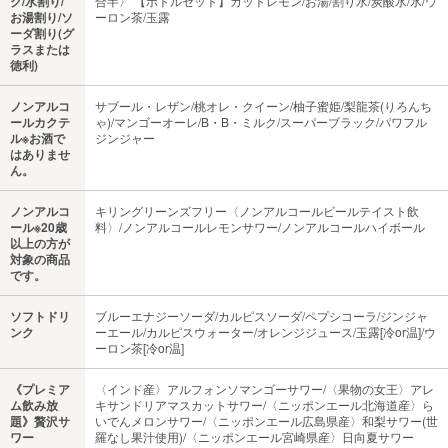
ク/水割り/
合半〉 【ボトルセット】カットレモン/お湯/割り水/炭酸水/氷/ウ
お湯割り/ソ
ーロン茶/玉露
ーダ割り(グ
ラスまたは
徳利)
ノンアルコ
サブール・レザン/桃オレ・クイーン/柚子蜜姫/梨龍茶(りろんち
ールカクテ
ゃ)/マンゴーオーレ/B・B・ミルク/スーパーブラック/パワフル
ル※お酒で
ジンジャー
はありませ
ん。
ノンアルコ
キリングリーンズフリー〈ノンアルコールビールテイスト飲
ール※20歳
料〉/ノンアルコールレモンサワー/ノンアルコールハイボール
以上の方が
対象の商品
です。
ソフトドリ
ブルーエナジーソーダ/カルピスソーダ/ペプシコーラ/ジンジャ
ンク
ーエール/カルピスウォーター/オレンジジュース/玉露[冷or温]/ウ
ーロン茶[冷or温]
《プレミア
〈インド産〉アルフォンソマンゴーサワー/〈果物の女王〉アレ
ム飲み放
キサンドリアマスカットサワー/〈ニッポンエール北海道産〉ら
題》贅沢サ
いでんメロンサワー/〈ニッポンエール広島県産〉和梨サワー(世
ワー
羅なし果汁使用)/〈ニッポンエール宮崎県産〉日向夏サワー