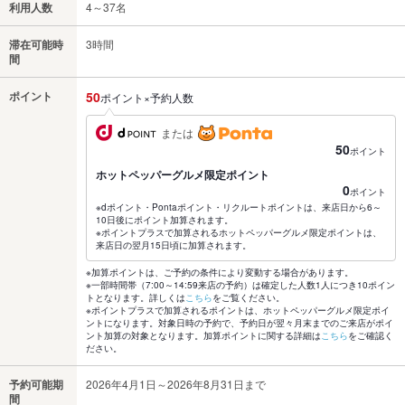
利用人数
4～37名
滞在可能時
3時間
間
ポイント
50
ポイント×予約人数
または
50
ポイント
ホットペッパーグルメ限定ポイント
0
ポイント
※dポイント・Pontaポイント・リクルートポイントは、来店日から6～
10日後にポイント加算されます。
※ポイントプラスで加算されるホットペッパーグルメ限定ポイントは、
来店日の翌月15日頃に加算されます。
※加算ポイントは、ご予約の条件により変動する場合があります。
※一部時間帯（7:00～14:59来店の予約）は確定した人数1人につき10ポイン
トとなります。詳しくは
こちら
をご覧ください。
※ポイントプラスで加算されるポイントは、ホットペッパーグルメ限定ポイ
ントになります。対象日時の予約で、予約日が翌々月末までのご来店がポイ
ント加算の対象となります。加算ポイントに関する詳細は
こちら
をご確認く
ださい。
予約可能期
2026年4月1日～2026年8月31日まで
間