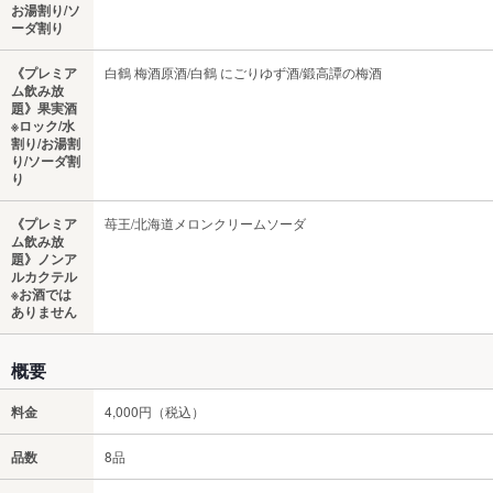
お湯割り/ソ
ーダ割り
《プレミア
白鶴 梅酒原酒/白鶴 にごりゆず酒/鍛高譚の梅酒
ム飲み放
題》果実酒
※ロック/水
割り/お湯割
り/ソーダ割
り
《プレミア
苺王/北海道メロンクリームソーダ
ム飲み放
題》ノンア
ルカクテル
※お酒では
ありません
概要
料金
4,000円（税込）
品数
8品