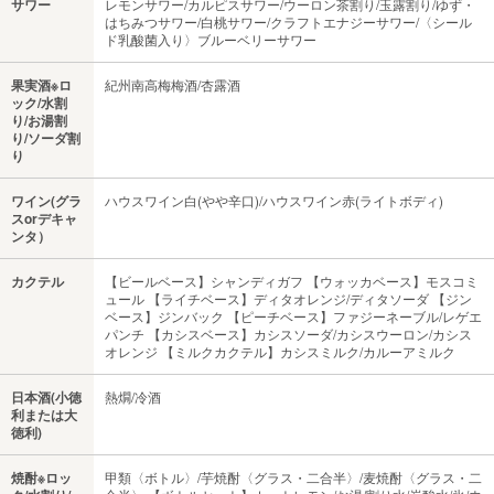
サワー
レモンサワー/カルピスサワー/ウーロン茶割り/玉露割り/ゆず・
はちみつサワー/白桃サワー/クラフトエナジーサワー/〈シール
ド乳酸菌入り〉ブルーベリーサワー
果実酒※ロ
紀州南高梅梅酒/杏露酒
ック/水割
り/お湯割
り/ソーダ割
り
ワイン(グラ
ハウスワイン白(やや辛口)/ハウスワイン赤(ライトボディ)
スorデキャ
ンタ）
カクテル
【ビールベース】シャンディガフ 【ウォッカベース】モスコミ
ュール 【ライチベース】ディタオレンジ/ディタソーダ 【ジン
ベース】ジンバック 【ピーチベース】ファジーネーブル/レゲエ
パンチ 【カシスベース】カシスソーダ/カシスウーロン/カシス
オレンジ 【ミルクカクテル】カシスミルク/カルーアミルク
日本酒(小徳
熱燗/冷酒
利または大
徳利)
焼酎※ロッ
甲類〈ボトル〉/芋焼酎〈グラス・二合半〉/麦焼酎〈グラス・二