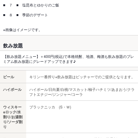
■ ７ ■ 塩昆布とゆかりのご飯
■ ８ ■ 季節のデザート
※画像はイメージです。
飲み放題
【飲み放題メニュー】＋400円(税込)で本格焼酎、地酒、梅酒も飲み放題のプレ
ミアム飲み放題にグレードアップできます♪
ビール
キリン一番搾り※飲み放題はピッチャーでのご提供となります。
ハイボール
ハイボール/日向夏/白桃/マスカット/柚子ハチミツ/あまおう/クラ
フトエナジー/ジンジャー/コーラ
ウィスキー
ブラックニッカ (S・Ｗ)
※ロック/水
割り/お湯割
り/ソーダ割
り