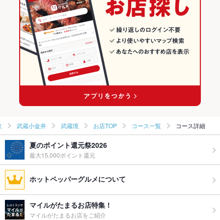
くいもの屋わん 本厚木店
武蔵小金井 × 和食
東京 × 和風
武蔵境のグルメランキング
くいもの屋わん 川崎西口店
武蔵小金井 × 和食全般
東京 × 和食
武蔵境の居酒屋ランキング
武蔵境駅 × 和食
東京 × 和食全般
その他の関連店舗
武蔵境駅 × 和食全般
京
武蔵小金井
武蔵境
お店TOP
コース一覧
コース詳細
夏のポイント還元祭2026
最大15,000ポイント還元
ホットペッパーグルメについて
マイルがたまるお店特集！
マイルがたまるお店をご紹介