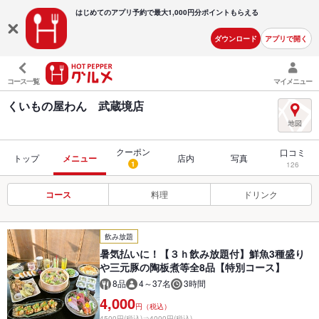
はじめてのアプリ予約で最大
1,000円分ポイントもらえる
ダウンロード
アプリで開く
コース一覧
マイメニュー
くいもの屋わん 武蔵境店
クーポン
口コミ
トップ
メニュー
店内
写真
1
126
コース
料理
ドリンク
飲み放題
暑気払いに！【３ｈ飲み放題付】鮮魚3種盛り
や三元豚の陶板煮等全8品【特別コース】
8品
4～37名
3時間
4,000
円（税込）
4500円(税込)⇒4000円(税込)