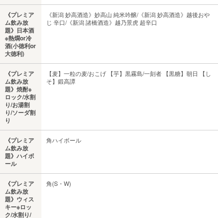
《プレミア
《新潟 妙高酒造》妙高山 純米吟醸/《新潟 妙高酒造》越後おや
ム飲み放
じ 辛口/《新潟 諸橋酒造》越乃景虎 超辛口
題》日本酒
※熱燗or冷
酒(小徳利or
大徳利)
《プレミア
【麦】一粒の麦/おこげ 【芋】黒霧島/一刻者 【黒糖】朝日 【し
ム飲み放
そ】鍛高譚
題》焼酎※
ロック/水割
り/お湯割
り/ソーダ割
り
《プレミア
角ハイボール
ム飲み放
題》ハイボ
ール
《プレミア
角(S・W)
ム飲み放
題》ウィス
キー※ロッ
ク/水割り/