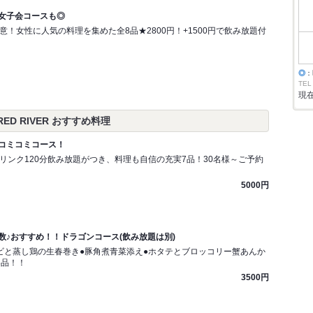
女子会コースも◎
！女性に人気の料理を集めた全8品★2800円！+1500円で飲み放題付
◎
：
TEL
現
ED RIVER おすすめ料理
コミコミコース！
リンク120分飲み放題がつき、料理も自信の充実7品！30名様～ご予約
5000円
数♪おすすめ！！ドラゴンコース(飲み放題は別)
ビと蒸し鶏の生春巻き●豚角煮青菜添え●ホタテとブロッコリー蟹あんか
8品！！
3500円