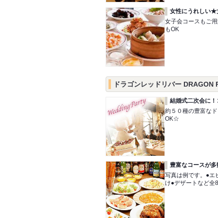
女性にうれしい★
女子会コースもご用意
もOK
ドラゴンレッドリバー DRAGON R
結婚式二次会に！
約５０種の豊富なド
OK☆
豊富なコースが多
写真は例です。●エ
け●デザートなど全