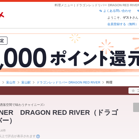
よくある問い合わせ
ようこそ、
さん
ゲスト
会員登録する（無料）
山
富山市
富山駅
ドラゴンレッドリバー DRAGON RED RIVER
料理
洒落空間で味わうチャイニーズ♪
DINER DRAGON RED RIVER（ドラゴ
バー）
14件
件以上で評点が表示されます