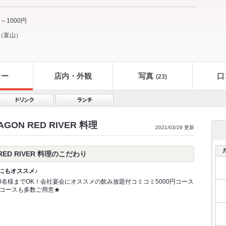
1～1000円
（
富山
）
ュー
店内・外観
写真
口
(23)
ON RED RIVER 料理
2021/03/29 更新
ED RIVER 料理のこだわり
にもオススメ♪
80名様までOK！会社宴会にオススメの飲み放題付コミコミ5000円コース
コースも多数ご用意★