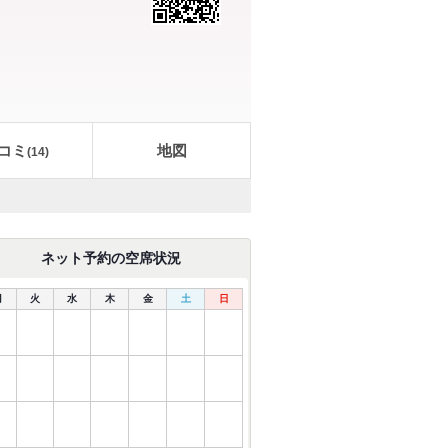
コミ
地図
(
14
)
ネット予約の空席状況
月
火
水
木
金
土
日