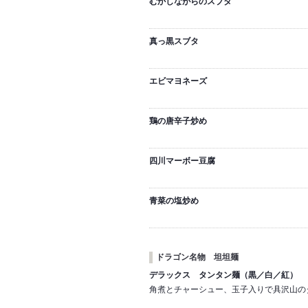
むかしながらのスブタ
真っ黒スブタ
エビマヨネーズ
鶏の唐辛子炒め
四川マーボー豆腐
青菜の塩炒め
ドラゴン名物 坦坦麺
デラックス タンタン麺（黒／白／紅）
角煮とチャーシュー、玉子入りで具沢山の