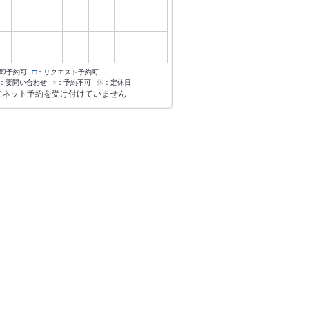
即予約可
□
：リクエスト予約可
：要問い合わせ
×
：予約不可
休
：定休日
在ネット予約を受け付けていません