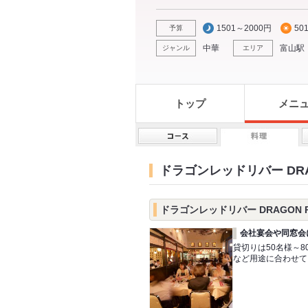
1501～2000円
50
予算
中華
富山駅
ジャンル
エリア
トップ
メニ
ドラゴンレッドリバー DRAG
ドラゴンレッドリバー DRAGON R
会社宴会や同窓会
貸切りは50名様～
など用途に合わせて