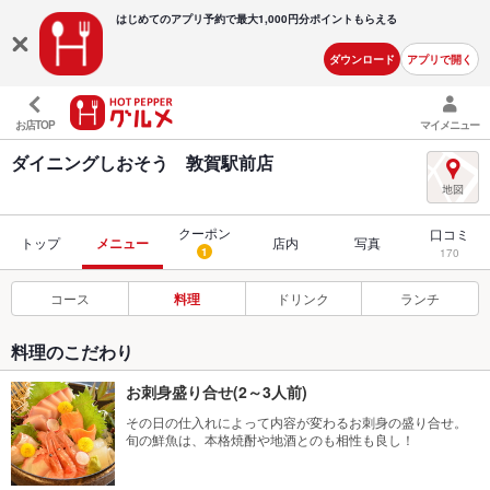
はじめてのアプリ予約で最大
1,000円分ポイントもらえる
ダウンロード
アプリで開く
お店TOP
マイメニュー
ダイニングしおそう 敦賀駅前店
クーポン
口コミ
トップ
メニュー
店内
写真
1
170
コース
料理
ドリンク
ランチ
料理のこだわり
お刺身盛り合せ(2～3人前)
その日の仕入れによって内容が変わるお刺身の盛り合せ。
旬の鮮魚は、本格焼酎や地酒とのも相性も良し！