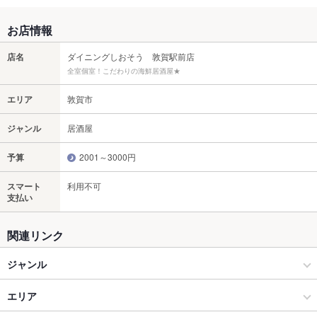
お店情報
店名
ダイニングしおそう 敦賀駅前店
全室個室！こだわりの海鮮居酒屋★
エリア
敦賀市
ジャンル
居酒屋
予算
2001～3000円
スマート
利用不可
支払い
関連リンク
ジャンル
居酒屋
エリア