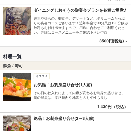
ダイニングしおそうの御宴会プランを各種ご用意♪
造里や揚もの、御食事、デザートなど…ボリュームたっぷ
りの宴会コースございます！追加料金で90分又は120分飲み
放題もお付け出来ますので、用途に合わせてご利用くださ
い。詳細はコースメニューをご確認下さい◎◎
3500円(税込)～
料理一覧
鮮魚 / 寿司
オススメ
お気軽！お刺身盛り合せ(1人前)
その日の仕入れによって内容が変わるお刺身の盛り合せ。
旬の鮮魚は、本格焼酎や地酒とのも相性も良し！
1,430円（税込）
絶品！お刺身盛り合せ(2～3人前)