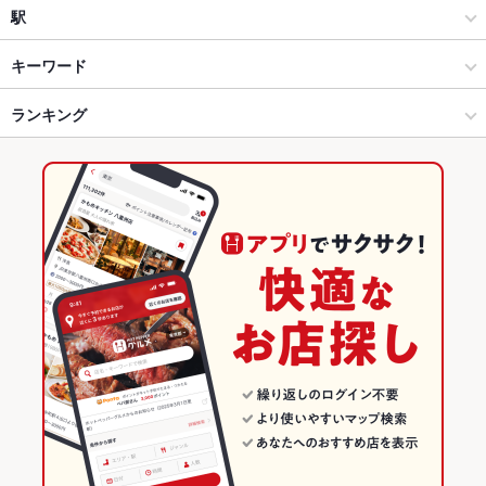
海鮮
敦賀市
駅
創作
敦賀市 × 居酒屋
敦賀駅
キーワード
敦賀 × 居酒屋
敦賀市 × 海鮮
ランキング
手羽先
からあげ
お茶漬け
串かつ
エビ料理
刺身
にんにく料理
フライドポテト
ウインナー
湯豆腐
海鮮丼
そば
天ぷら
牛すじ
敦賀 × 海鮮
敦賀市 × 創作
福井のグルメランキング
なめろう
焼きそば
つくね
ステーキ
グラタン
ピザ
餃子
敦賀 × 創作
福井
福井の居酒屋ランキング
チャーハン
牛タン
バーベキュー
デザート
アヒージョ
レアステーキ
敦賀駅 × 居酒屋
福井 × 居酒屋
福井の海鮮ランキング
敦賀駅 × 海鮮
福井 × 海鮮
敦賀のグルメランキング
敦賀駅 × 創作
福井 × 創作
敦賀の居酒屋ランキング
敦賀の海鮮ランキング
敦賀市のグルメランキング