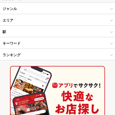
ジャンル
居酒屋
エリア
海鮮
熊本駅周辺・新町・上熊本・田崎
駅
熊本市郊外 × 居酒屋
熊本駅周辺・新町・上熊本・田崎 × 居酒屋
熊本駅
キーワード
熊本市郊外 × 海鮮
熊本駅周辺・新町・上熊本・田崎 × 海鮮
熊本駅前駅
ランキング
からあげ
お茶漬け
馬刺し
エビ料理
カニ料理
刺身
フライドポテト
海鮮丼
ちらし寿司
カツ丼
天丼
デザート
海鮮天丼
ブリ丼
熊本駅前駅 × 居酒屋
熊本駅周辺・新町・上熊本・田崎 × 和食
田崎橋駅
熊本のグルメランキング
熊本駅前駅 × 海鮮
熊本駅周辺・新町・上熊本・田崎 × 和食全般
熊本の居酒屋ランキング
和食
熊本
熊本の海鮮ランキング
和食全般
熊本 × 居酒屋
熊本市郊外のグルメランキング
熊本市郊外 × 和食
熊本 × 海鮮
熊本市郊外の居酒屋ランキング