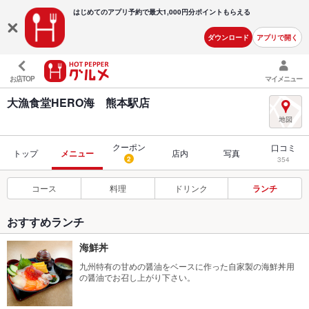
はじめてのアプリ予約で最大
1,000円分ポイントもらえる
ダウンロード
アプリで開く
お店TOP
マイメニュー
大漁食堂HERO海 熊本駅店
クーポン
口コミ
トップ
メニュー
店内
写真
2
354
コース
料理
ドリンク
ランチ
おすすめランチ
海鮮丼
九州特有の甘めの醤油をベースに作った自家製の海鮮丼用
の醤油でお召し上がり下さい。