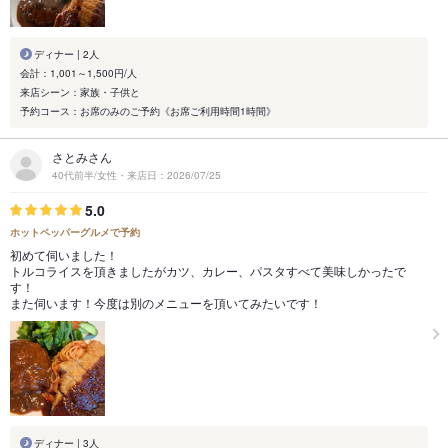
ディナー | 2人
会計：1,001～1,500円/人
来店シーン：家族・子供と
予約コース：お席のみのご予約《お席ご利用時間1時間》
さとみさん
40代前半/女性・来店日：2026/07/25
5.0
ホットペッパーグルメで予約
初めて伺いました！
トルコライスを頂きましたがカツ、カレー、パスタすべて美味しかったで
す！
また伺います！今度は別のメニューを頂いてみたいです！
ディナー | 3人