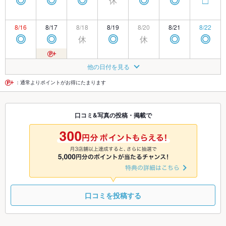
休
◎
◎
◎
◎
◎
□
8/16
8/17
8/18
8/19
8/20
8/21
8/22
休
休
◎
◎
◎
◎
◎
8/23
8/24
8/25
8/26
8/27
8/28
8/29
他の日付を見る
休
休
◎
◎
◎
◎
◎
：通常よりポイントがお得にたまります
8/30
8/31
9/1
9/2
9/3
9/4
9/5
口コミ&写真の投稿・掲載で
休
休
◎
◎
◎
◎
◎
9/6
9/7
9/8
9/9
9/10
9/11
9/12
休
休
◎
◎
◎
◎
◎
口コミを投稿する