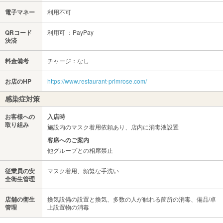
電子マネー
利用不可
QRコード
利用可 ：PayPay
決済
料金備考
チャージ：なし
お店のHP
https://www.restaurant-primrose.com/
感染症対策
お客様への
入店時
取り組み
施設内のマスク着用依頼あり、店内に消毒液設置
客席へのご案内
他グループとの相席禁止
従業員の安
マスク着用、頻繁な手洗い
全衛生管理
店舗の衛生
換気設備の設置と換気、多数の人が触れる箇所の消毒、備品/卓
管理
上設置物の消毒