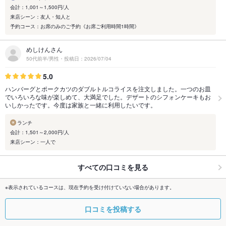
会計：1,001～1,500円/人
来店シーン：友人・知人と
予約コース：お席のみのご予約《お席ご利用時間1時間》
めしけんさん
50代前半/男性・投稿日：2026/07/04
5.0
ハンバーグとポークカツのダブルトルコライスを注文しました。一つのお皿
でいろいろな味が楽しめて、大満足でした。デザートのシフォンケーキもお
いしかったです。今度は家族と一緒に利用したいです。
ランチ
会計：1,501～2,000円/人
来店シーン：一人で
すべての口コミを見る
※表示されているコースは、現在予約を受け付けていない場合があります。
口コミを投稿する