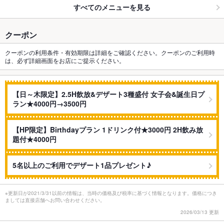
すべてのメニューを見る
クーポン
クーポンの利用条件・有効期限は詳細をご確認ください。クーポンのご利用時
は、必ず詳細画面をお店にご提示ください。
【日～木限定】2.5H飲放&デザート3種盛付 女子会&誕生日プ
ラン★4000円→3500円
【HP限定】Birthdayプラン 1ドリンク付★3000円 2H飲み放
題付★4000円
5名以上のご利用でデザート1品プレゼント♪
※更新日が2021/3/31以前の情報は、当時の価格及び税率に基づく情報となります。価格につき
ましては直接店舗へお問い合わせください。
2026/03/13 更新