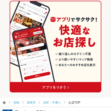
その他設備
席の指定等がありましたら予約時にお気軽にお申し付けくださ
い。
長崎 × イタリアン
長崎のイタリアンランキング
その他
長崎市のグルメランキング
飲み放題
なし
長崎市のイタリアン・フレンチランキング
食べ放題
なし ：コース・単品料理もこだわりを持って丁寧につくってい
ます！
長崎市のイタリアンランキング
お酒
カクテル充実
浜町・中通りのグルメランキング
お子様連れ
お子様連れ歓迎 ：小さなお子様用の絵本などもございます♪
浜町・中通りのイタリアン・フレンチランキング
ウェディン
歓迎♪人数・料理などお気軽にご相談ください。
グパーティ
浜町・中通りのイタリアンランキング
ー二次会
お祝い・サ
可
プライズ対
応
長崎
長崎市
浜町・中通り
お店TOP
備考
アレルギーがある方はご相談下さい。できる限りでご対応いた
します。