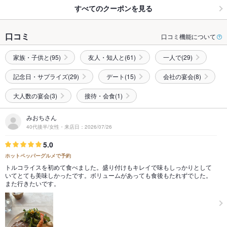
すべてのクーポンを見る
口コミ
口コミ機能について
家族・子供と(95)
友人・知人と(61)
一人で(29)
記念日・サプライズ(29)
デート(15)
会社の宴会(8)
大人数の宴会(3)
接待・会食(1)
みおちさん
40代後半/女性・来店日：2026/07/26
5.0
ホットペッパーグルメで予約
トルコライスを初めて食べました。盛り付けもキレイで味もしっかりとして
いてとても美味しかったです。ボリュームがあっても食後もたれずでした。
また行きたいです。