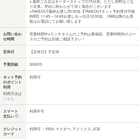
※ 最終ご入店はオーダーストップの15分前。ただし材料なくな
り次第、早めに終わらせて頂く場合がございます
※TAKEOUT最終お渡し20:30迄【TAKEOUTネット予約受付可能
時間】11:45～14:45お渡し分→当日10:00迄、18時以降のお受
取はお電話にてお願い致します
お問い合わ
営業時間中※ランチタイムのご予約は要相談。営業時間外のコー
せ時間
スのご予約は別途ご相談下さい！
定休日
【定休日】不定休
予算詳細
3000円
ネット予約
利用可
のポイント
利用
利用方法は
こちら
スマート
利用不可
支払い
クレジット
利用可 ：VISA､マスター､アメックス､JCB
カード