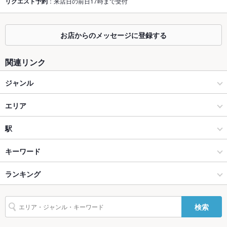
リクエスト予約
：来店日の前日17時まで受付
掘りごたつ
なし ：掘りごたつはありません。
カウンター
なし ：全席テーブルのお席となります。
お店からのメッセージに登録する
ソファー
なし ：全席テーブルのお席となります。
関連リンク
テラス席
なし ：全席テーブルのお席となります。
ジャンル
貸切
貸切可 ：13名様より承ります。まずはご相談下さい。
イタリアン・フレンチ
エリア
夜景がきれ
あり
いなお席
イタリアン
浜町・中通り
駅
設備
長崎市 × イタリアン・フレンチ
浜町・中通り × イタリアン・フレンチ
観光通駅
キーワード
Wi-Fi
あり
長崎市 × イタリアン
浜町・中通り × イタリアン
市役所駅
ランキング
エビ料理
フライドポテト
ソーセージ
ハンバーグ
パスタ
カルボナーラ
バリアフリ
なし ：スタッフにできることがあればお気軽にお申し付けくだ
ー
さい。
ペペロンチーノ
ピザ
マルゲリータ
ケーキ
デザート
めがね橋駅 × イタリアン・フレンチ
長崎
めがね橋駅
長崎のグルメランキング
検索
駐車場
なし ：徒歩1分以内に有料パーキングがございます。
めがね橋駅 × イタリアン
長崎 × イタリアン・フレンチ
長崎のイタリアン・フレンチランキング