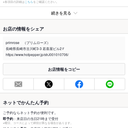
※各項目の詳細は
こちら
をご確認ください。
続きを見る
たばこ
お店の情報をシェア
禁煙・喫煙
全席禁煙
primrose （プリムローズ）
喫煙専用室
なし
長崎県長崎市古川町3-3 若喜屋ビル2Ｆ
https://www.hotpepper.jp/strJ001010706/
※2020年4月1日～受動喫煙対策に関する法律が施行されています。正しい情報はお店へお問い
合わせください。
お店情報をコピー
お席
総席数
20席(人数の相談も承ります！各種宴会の予約承り中です。※最
大22名)
最大宴会収
22人(少人数～団体様まで様々なシーンに対応可能です！)
容人数
ネットでかんたん予約
個室
なし ：個室はありません。
ご予約ならネット予約が便利です。
即予約
：来店日の当日21時まで受付
※曜日、コースによって締切が異なる場合があります。
座敷
なし ：座敷はありません。