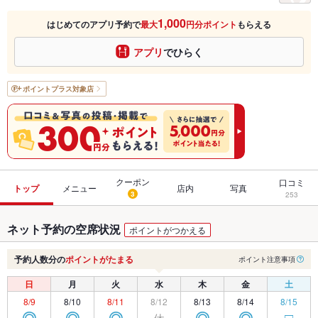
1,000
はじめてのアプリ予約で
最大
円分ポイント
もらえる
アプリ
でひらく
ポイントプラス
対象店
クーポン
口コミ
トップ
メニュー
店内
写真
3
253
ネット予約の空席状況
ポイントがつかえる
予約人数分の
ポイントがたまる
ポイント注意事項
日
月
火
水
木
金
土
8/9
8/10
8/11
8/12
8/13
8/14
8/15