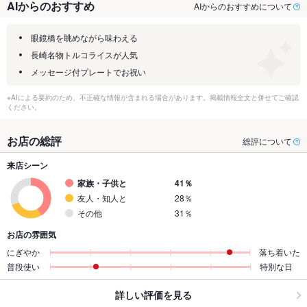
AIからのおすすめ
AIからのおすすめについて
眼鏡橋を眺めながら味わえる
長崎名物トルコライスが人気
メッセージ付プレートでお祝い
※AIによる要約のため、不正確な情報が含まれる場合があります。掲載情報全文と併せてご確認
ください。
お店の総評
総評について
来店シーン
家族・子供と
41％
友人・知人と
28％
その他
31％
お店の雰囲気
にぎやか
落ち着いた
普段使い
特別な日
詳しい評価を見る