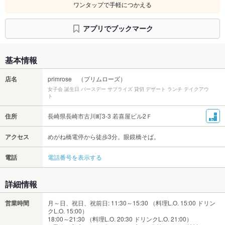
ワンタップで手軽につかえる
アプリでブックマーク
基本情報
店名
primrose （プリムローズ）
女子会 誕生日 バースデー サプライズ 貸切 デザート ランチ テイクアウ
ト
住所
長崎県長崎市古川町3-3 若喜屋ビル2Ｆ
アクセス
めがね橋電停から徒歩3分。眼鏡橋そば。
電話
電話番号を表示する
詳細情報
営業時間
月～日、祝日、祝前日: 11:30～15:30 （料理L.O. 15:00 ドリン
クL.O. 15:00）
18:00～21:30 （料理L.O. 20:30 ドリンクL.O. 21:00）