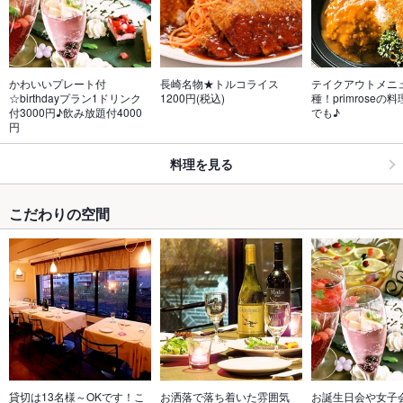
かわいいプレート付
長崎名物★トルコライス
テイクアウトメニュ
☆birthdayプラン1ドリンク
1200円(税込)
種！primroseの
付3000円♪飲み放題付4000
でも♪
円
料理を見る
こだわりの空間
貸切は13名様～OKです！こ
お洒落で落ち着いた雰囲気
お誕生日会や女子