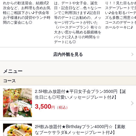
れからの歓送迎会、結婚式2
は、デートや女子会、誕生
り！！見た目もか
次会など、お料理も含めお気
日・記念日など…色々なシー
スデープレートで
軽にご相談下さい♪子供会等
ンでご利用頂けます♪記念日
い♪会を彩るパー
お子様連れの貸切やランチ時
等のデートにお勧めの、メッ
ズも多数ご用意☆
間のご宴会にも◎
セージ付プレートが付いた
コースのデザート
《バースデープラン》有り☆
ホールケーキに♪
大きい窓から眺める眼鏡橋を
バックに2人きりの時間を☆
デートにも◎
店内外観を見る
メニュー
コース
2.5H飲み放題付★平日女子会プラン3500円【誕
生日にも◎可愛いメッセージプレート付♪】
3,500
円（税込）
2H飲み放題付★Birthdayプラン4000円☆【素敵
なブーケサラダ&メッセージプレート付♪】