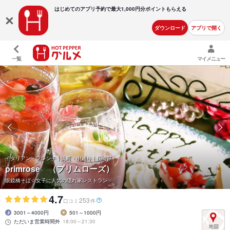
はじめてのアプリ予約で最大
1,000円分ポイントもらえる
ダウンロード
アプリで開く
一覧
マイメニュー
イタリアン・フレンチ | 浜町・中通り | 長崎県
primrose （プリムローズ）
眼鏡橋そば☆女子に人気の隠れ家レストラン
4.7
253
口コミ
件
3001～4000円
501～1000円
ただいま営業時間外
18:00～21:30