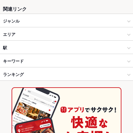
関連リンク
ジャンル
居酒屋
エリア
創作
燕三条駅周辺
駅
燕三条 × 居酒屋
燕三条駅周辺 × 居酒屋
北三条駅
キーワード
燕三条 × 創作
燕三条駅周辺 × 創作
燕駅
ランキング
手羽先
からあげ
お茶漬け
カキ料理・オイスター
フライドポテト
そば
レバー
つくね
塩ラーメン
醤油ラーメン
燕三条駅 × 居酒屋
新潟
燕三条駅
新潟のグルメランキング
燕三条駅 × 創作
新潟 × 居酒屋
新潟の居酒屋ランキング
新潟 × 創作
燕三条のグルメランキング
燕三条の居酒屋ランキング