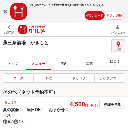
はじめてのアプリ予約で最大
1,000円分ポイントもらえる
ダウンロード
アプリで開く
お店TOP
マイメニュー
燕三条酒場 かきもと
口コミ
トップ
メニュー
店内
写真
51
コース
料理
ドリンク
テイクアウト
その他（ネット予約不可）
4,500
飲み放題
詳細を見る
円（税込）
夏の宴会！ 当日OK！ おまかせコ
ース！
6品
2名～