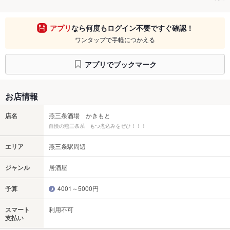
アプリ
なら何度もログイン不要ですぐ確認！
ワンタップで手軽につかえる
アプリでブックマーク
お店情報
店名
燕三条酒場 かきもと
自慢の燕三条系 もつ煮込みをぜひ！！！
エリア
燕三条駅周辺
ジャンル
居酒屋
予算
4001～5000円
スマート
利用不可
支払い