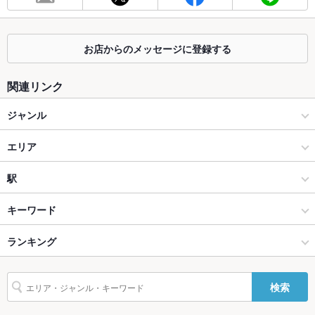
個室
なし
お店からのメッセージに登録する
座敷
あり
掘りごたつ
なし
関連リンク
カウンター
あり
ジャンル
ソファー
なし
焼肉・ホルモン
エリア
テラス席
なし
焼肉
鶴橋
駅
貸切
貸切不可
上本町・鶴橋 × 焼肉・ホルモン
鶴橋 × 焼肉・ホルモン
鶴橋駅
キーワード
設備
上本町・鶴橋 × 焼肉
鶴橋 × 焼肉
ランキング
エビ料理
ソーセージ
牛すじ
レバー
ビビンバ
石焼きビビンバ
冷麺
Wi-Fi
未確認
鶴橋駅 × 焼肉・ホルモン
大阪
大阪のグルメランキング
バリアフリ
なし
検索
ー
鶴橋駅 × 焼肉
大阪 × 焼肉・ホルモン
大阪の焼肉・ホルモンランキング