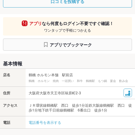
口コミを投稿する
アプリ
なら何度もログイン不要ですぐ確認！
ワンタップで手軽につかえる
アプリでブックマーク
基本情報
店名
鶴橋 ホルモン本舗 駅前店
鶴橋 ホルモン 焼肉 一頭買い 和牛 鶴橋駅 もつ鍋 宴会 飲み会
住所
大阪府大阪市天王寺区味原町2-3
アクセス
ＪＲ環状線鶴橋駅 西口 徒歩1分近鉄大阪線鶴橋駅 西口 徒
歩1分地下鉄千日前線鶴橋駅 6番出口 徒歩1分
電話
電話番号を表示する