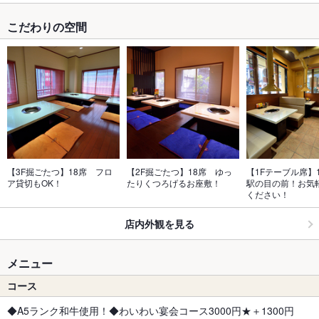
こだわりの空間
【3F掘ごたつ】18席　フロ
【2F掘ごたつ】18席　ゆっ
【1Fテーブル席】1
ア貸切もOK！
たりくつろげるお座敷！
駅の目の前！お気
ください！
店内外観を見る
メニュー
コース
◆A5ランク和牛使用！◆わいわい宴会コース3000円★＋1300円