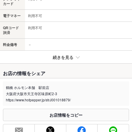
カード
電子マネー
利用不可
QRコード
利用不可
決済
料金備考
－
続きを見る
たばこ
お店の情報をシェア
禁煙・喫煙
全席喫煙可
鶴橋 ホルモン本舗 駅前店
※2020年4月1日～受動喫煙対策に関する法律が施行されています。正しい情報はお店へお問い
大阪府大阪市天王寺区味原町2-3
合わせください。
https://www.hotpepper.jp/strJ001018879/
お席
総席数
50席(1Ｆテーブル14席／2Ｆ掘ごたつ18席／3Ｆ掘ごたつ18席)
お店情報をコピー
最大宴会収
18人(フロア貸切ＯＫ)
容人数