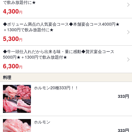
で飲み放題付に★
4,300
円
◆ボリューム満点の人気宴会コース◆本舗宴会コース4000円★
＋1300円で飲み放題付に★
5,300
円
◆牛一頭仕入れだから出来る味・量に感動◆贅沢宴会コース
5000円★＋1300円で飲み放題付★
6,300
円
料理
ホルモン20種333円！！
333円
ホルモン
333円