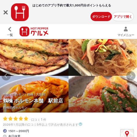
はじめてのアプリ予約で最大
1,000円分ポイントもらえる
ダウンロード
アプリで開く
一覧
マイメニュー
焼肉・ホルモン | 鶴橋 | 大阪府
鶴橋 ホルモン本舗 駅前店
鶴橋焼肉ホルモン
-
1
口コミ
件
2026年1月以降の口コミ5件以上で評点が表示されます
1501～2000円
本日休業