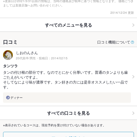
※更新日が2021/3/31以前の情報は、当時の価格及び税率に基づく情報となります。 価格につき
ましては直接店舗へお問い合わせください。
2014/12/24 更新
すべてのメニューを見る
口コミ
口コミ機能について
しおのんさん
20代前半/男性・投稿日：2014/02/15
タンツラ
タンの付け根の部分です。なのでとにかく分厚いです。普通のタンよりも歯
ごたえがいいですよ。
そしてなにより味が濃厚です。タン好きの方には是非オススメしたい一品で
す。
ディナー
すべての口コミを見る
※表示されているコースは、現在予約を受け付けていない場合があります。