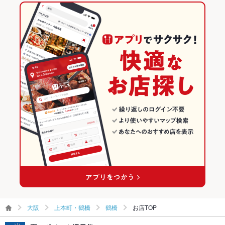
駐車場
なし
大阪 × 焼肉
上本町・鶴橋のグルメランキング
その他設備
－
上本町・鶴橋の焼肉・ホルモンランキング
その他
飲み放題
あり ：コースの場合に限る
鶴橋のグルメランキング
食べ放題
なし
鶴橋の焼肉・ホルモンランキング
お酒
日本酒充実
お子様連れ
お子様連れ歓迎
ウェディン
－
グパーティ
ー二次会
備考
－
大阪
上本町・鶴橋
鶴橋
お店TOP