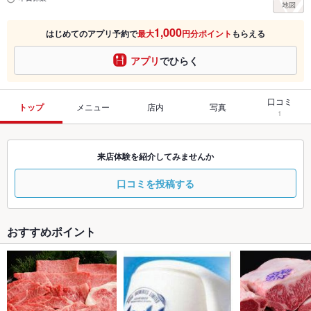
1,000
はじめてのアプリ予約で
最大
円分ポイント
もらえる
アプリ
でひらく
口コミ
トップ
メニュー
店内
写真
1
来店体験を紹介してみませんか
口コミを投稿する
おすすめポイント