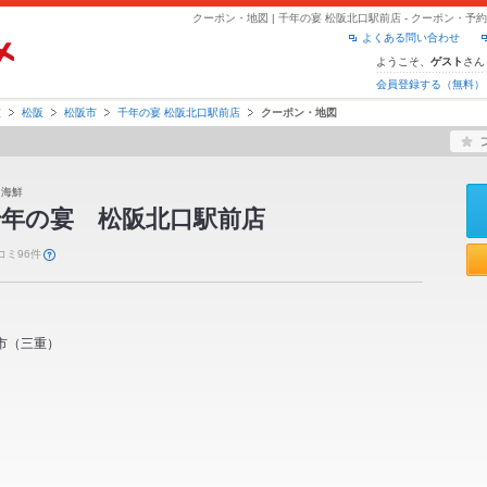
クーポン・地図 | 千年の宴 松阪北口駅前店 - クーポン・
よくある問い合わせ
ようこそ、
さん
ゲスト
会員登録する（無料）
重
松阪
松阪市
千年の宴 松阪北口駅前店
クーポン・地図
 海鮮
千年の宴 松阪北口駅前店
コミ96件
市
（
三重
）