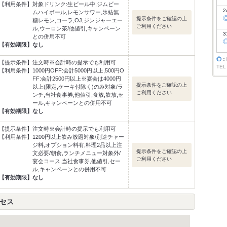
【利用条件】
対象ドリンク:生ビール中,ジムビー
2
ムハイボール,レモンサワー,氷結無
提示条件をご確認の上
糖レモン,コーラ,OJ,ジンジャーエー
ご利用ください
ル,ウーロン茶/他値引,キャンペーン
3
との併用不可
【有効期限】
なし
◎
：
【提示条件】
注文時※会計時の提示でも利用可
TEL
【利用条件】
1000円OFF:会計5000円以上,500円O
FF:会計2500円以上※宴会は4000円
提示条件をご確認の上
以上(限定,ケーキ付除く)のみ対象/ラ
ご利用ください
ンチ,当社食事券,他値引,食放,飲放,セ
ール,キャンペーンとの併用不可
【有効期限】
なし
【提示条件】
注文時※会計時の提示でも利用可
【利用条件】
1200円以上飲み放題対象/別途チャー
ジ料,オプション料有,料理2品以上注
提示条件をご確認の上
文必要/朝食,ランチメニュー対象外/
ご利用ください
宴会コース,当社食事券,他値引,セー
ル,キャンペーンとの併用不可
【有効期限】
なし
クセス