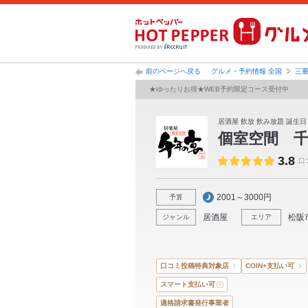
前のページへ戻る
グルメ・予約情報 全国
三
★ゆったりお得★WEB予約限定コース受付中
居酒屋 飲放 飲み放題 誕生日
個室空間 
3.8
口
2001～3000円
予算
居酒屋
松阪
ジャンル
エリア
口コミ投稿特典対象店
COIN+支払い可
スマート支払い可
適格請求書発行事業者