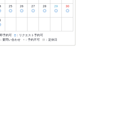
4
25
26
27
28
29
30
◎
◎
◎
◎
◎
◎
◎
1
◎
即予約可
□
：リクエスト予約可
：要問い合わせ
×
：予約不可
休
：定休日