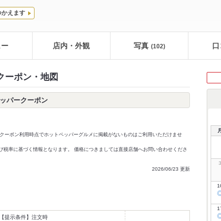
つかえます
ュー
店内・外観
写真
口
(102)
 クーポン・地図
ペッパークーポン
クーポン利用時点でホットペッパーグルメに掲載がないものはご利用いただけませ
価格及び税率に基づく情報となります。 価格につきましては直接店舗へお問い合わせくださ
2026/06/23 更新
1
1
【提示条件】
注文時