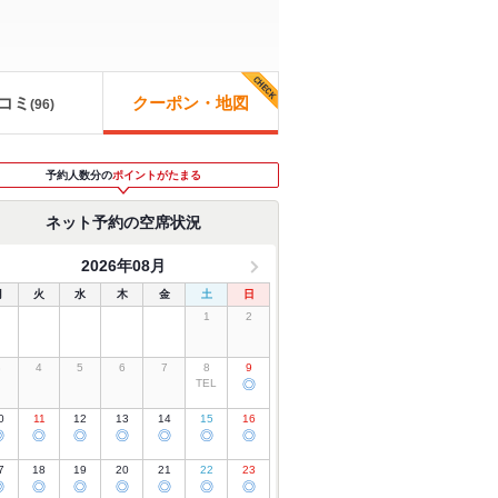
コミ
クーポン・地図
(
96
)
予約人数分の
ポイントがたまる
ネット予約の空席状況
2026年08月
月
火
水
木
金
土
日
1
2
3
4
5
6
7
8
9
TEL
◎
0
11
12
13
14
15
16
◎
◎
◎
◎
◎
◎
◎
7
18
19
20
21
22
23
◎
◎
◎
◎
◎
◎
◎