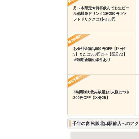
月～木限定★何杯飲んでも生ビー
ル他対象ドリンク1杯280円※ソ
フトドリンクは1杯230円
お会計金額1,000円OFF【区分6
5】または500円OFF【区分72】
※利用金額の条件あり
2時間制★飲み放題お1人様につき
200円OFF【区分25】
千年の宴 松阪北口駅前店へのア