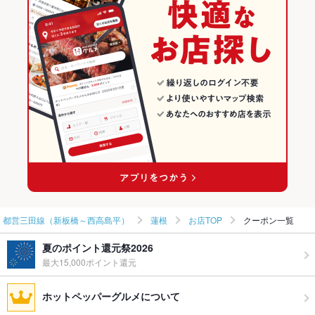
韓国料理全般
東京 × 焼肉・ホルモン
都営三田線（新板橋～西高島平）の焼肉・ホルモンランキング
都営三田線（新板橋～西高島平） × 韓国料理
東京 × 焼肉
蓮根のグルメランキング
都営三田線（新板橋～西高島平） × 韓国料理全般
東京 × 韓国料理
蓮根の焼肉・ホルモンランキング
蓮根駅 × 韓国料理
東京 × 韓国料理全般
蓮根駅 × 韓国料理全般
都営三田線（新板橋～西高島平）
蓮根
お店TOP
クーポン一覧
夏のポイント還元祭2026
最大15,000ポイント還元
ホットペッパーグルメについて