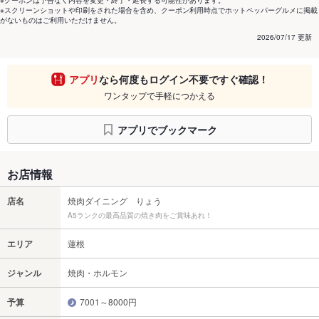
※クーポンは予告なく内容を変更・終了・延長する可能性があります。
※スクリーンショットや印刷をされた場合を含め、クーポン利用時点でホットペッパーグルメに掲載
がないものはご利用いただけません。
2026/07/17 更新
アプリ
なら何度もログイン不要ですぐ確認！
ワンタップで手軽につかえる
アプリでブックマーク
お店情報
店名
焼肉ダイニング りょう
A5ランクの最高品質の焼き肉をご賞味あれ！
エリア
蓮根
ジャンル
焼肉・ホルモン
予算
7001～8000円