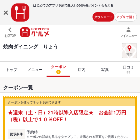
はじめてのアプリ予約で最大
1,000円分ポイントもらえる
ダウンロード
アプリで開く
お店TOP
マイメニュー
焼肉ダイニング りょう
クーポン
口コミ
トップ
メニュー
店内
写真
2
93
クーポン一覧
クーポンを使ってネット予約できます
★週末（土・日）21時以降入店限定★ お会計1万円
（税）以上で１０％OFF！
予約時
提示条件
クーポンの詳細を見るをタップして、表示される画面をご提示ください。