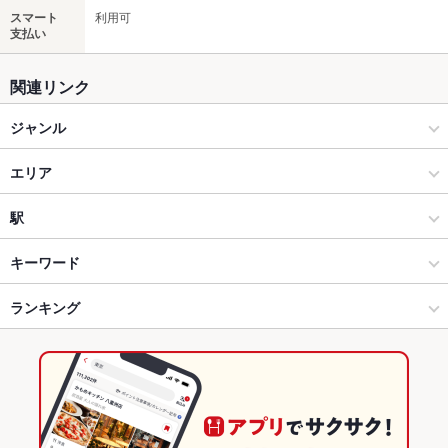
スマート
利用可
支払い
関連リンク
ジャンル
焼肉・ホルモン
エリア
焼肉
蓮根
駅
都営三田線（新板橋～西高島平） × 焼肉・ホルモン
蓮根 × 焼肉・ホルモン
志村三丁目駅
キーワード
都営三田線（新板橋～西高島平） × 焼肉
蓮根 × 焼肉
西台駅
ランキング
ウニ料理
ソーセージ
しゃぶしゃぶ
レバー
トリュフ
坦々麺
牛タン
ビビンバ
石焼きビビンバ
冷麺
デザート
蓮根駅 × 焼肉・ホルモン
蓮根 × 韓国料理
蓮根駅
東京のグルメランキング
蓮根駅 × 焼肉
蓮根 × 韓国料理全般
東京の焼肉・ホルモンランキング
韓国料理
東京
都営三田線（新板橋～西高島平）のグルメランキング