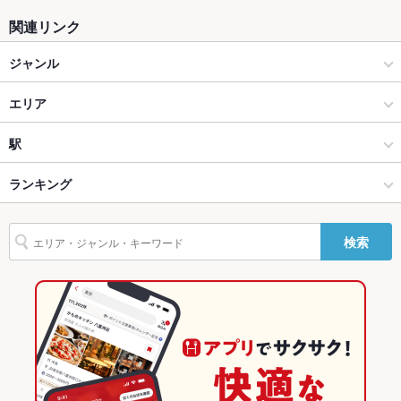
掘りごたつ
なし
関連リンク
カウンター
なし
ジャンル
ソファー
なし
バー・カクテル
エリア
テラス席
なし
バー・カクテル
大門
駅
貸切
貸切不可
品川･目黒･田町･浜松町･五反田 × バー・カクテル
大門 × バー・カクテル
竹芝駅
ランキング
設備
品川･目黒･田町･浜松町･五反田 × バー・カクテル
大門 × バー・カクテル
浜松町駅
東京のグルメランキング
Wi-Fi
あり
検索
竹芝駅 × バー・カクテル
東京
東京のバー・カクテルランキング
バリアフリ
あり
ー
竹芝駅 × バー・カクテル
東京 × バー・カクテル
品川･目黒･田町･浜松町･五反田のグルメランキング
駐車場
あり ：5000円以上で2時間サービス
東京 × バー・カクテル
品川･目黒･田町･浜松町･五反田のバー・カクテルランキング
英語メニュ
あり
ー
大門のグルメランキング