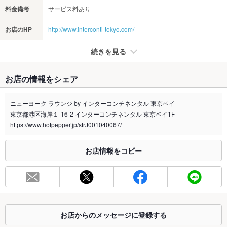
料金備考
サービス料あり
お店のHP
http://www.interconti-tokyo.com/
続きを見る
たばこ
お店の情報をシェア
禁煙・喫煙
全席禁煙
ニューヨーク ラウンジ by インターコンチネンタル 東京ベイ
※2020年4月1日～受動喫煙対策に関する法律が施行されています。正しい情報はお店へお問い
東京都港区海岸１-16-2 インターコンチネンタル 東京ベイ1F
合わせください。
https://www.hotpepper.jp/strJ001040067/
お席
総席数
60席
お店情報をコピー
最大宴会収
－
容人数
個室
あり
お店からのメッセージに登録する
座敷
なし