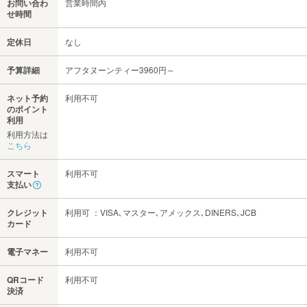
お問い合わ
営業時間内
せ時間
定休日
なし
予算詳細
アフタヌーンティー3960円～
ネット予約
利用不可
のポイント
利用
利用方法は
こちら
スマート
利用不可
支払い
クレジット
利用可 ：VISA､マスター､アメックス､DINERS､JCB
カード
電子マネー
利用不可
QRコード
利用不可
決済