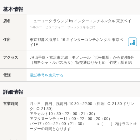
基本情報
店名
ニューヨーク ラウンジ by インターコンチネンタル 東京ベイ
ヘルシー ビューティー フレッシュをもとに
住所
東京都港区海岸１-16-2 インターコンチネンタル 東京ベ
イ1F
アクセス
JR山手線・京浜東北線・モノレール「浜松町駅」から徒歩8分
（無料シャトルバスあり）/新交通ゆりかもめ「竹芝」駅直結
電話
電話番号を表示する
詳細情報
営業時間
月～日、祝日、祝前日: 10:30～22:00 （料理L.O. 21:30 ドリン
クL.O. 21:30）
アラカルト10：30～22：00（21：30）
アフタヌーンティー11：00～22：00（20：00）
バー17：00～22：00（21：30） ※（ ）内はラストオ
ーダーの時間となります