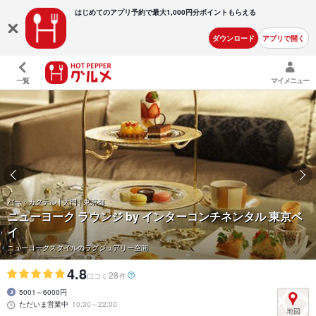
はじめてのアプリ予約で最大
1,000円分ポイントもらえる
ダウンロード
アプリで開く
一覧
マイメニュー
バー・カクテル | 大門 | 東京都
ニューヨーク ラウンジ by インターコンチネンタル 東京ベ
イ
ニューヨークスタイルのラグジュアリー空間
4.8
28
口コミ
件
5001～6000円
ただいま営業中
10:30～22:00