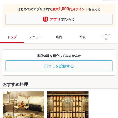
1,000
はじめてのアプリ予約で
最大
円分ポイント
もらえる
アプリ
でひらく
口コミ
トップ
メニュー
店内
写真
28
来店体験を紹介してみませんか
口コミを投稿する
おすすめ料理