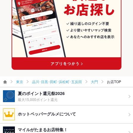
その他設備
－
その他
飲み放題
あり
食べ放題
なし
お酒
カクテル充実、ワイン充実
お子様連れ
お子様連れOK ：17：00以降は不可
ウェディン
－
グパーティ
ー二次会
東京
品川･目黒･田町･浜松町･五反田
大門
お店TOP
夏のポイント還元祭2026
備考
－
最大15,000ポイント還元
ホットペッパーグルメについて
マイルがたまるお店特集！