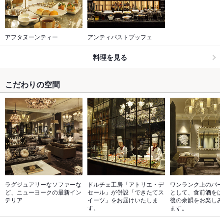
アフタヌーンティー
アンティパストブッフェ
料理を見る
こだわりの空間
ラグジュアリーなソファーな
ドルチェ工房「アトリエ・デ
ワンランク上のバ
ど、ニューヨークの最新イン
セール」が併設「できたてス
として、食前酒を
テリア
イーツ」をお届けいたしま
後の余韻をお楽し
す。
ます。